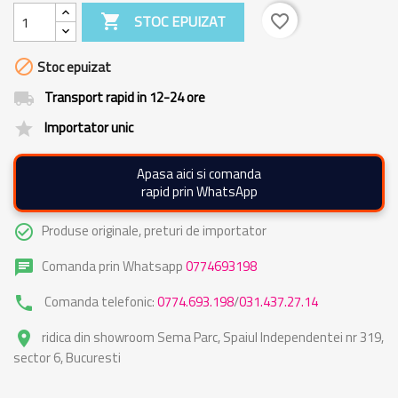

STOC EPUIZAT
favorite_border

Stoc epuizat
Transport rapid in 12-24 ore
local_shipping
Importator unic
grade
Apasa aici si comanda
rapid prin WhatsApp
Produse originale, preturi de importator
check_circle_outline
Comanda prin Whatsapp
0774693198
chat
Comanda telefonic:
0774.693.198
/
031.437.27.14
phone
ridica din showroom Sema Parc, Spaiul Independentei nr 319,
place
sector 6, Bucuresti