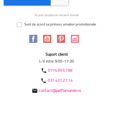
Te poti dezabone oricand doresti
Sunt de acord sa primesc emailuri promotionale
Facebook
YouTube
Pinterest
Instagram
Suport clienti
L-V intre 9:00-17:30
0774.693.198
phone
031.437.27.14
phone
contact@jadflamande.ro
mail