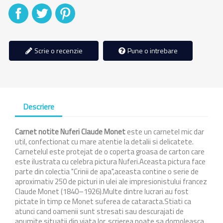
Distribuiti
Tweet
Pinterest
Scrie o recenzie
Pune o intrebare
Descriere
Carnet notite Nuferi Claude Monet
este un carnetel mic dar
util, confectionat cu mare atentie la detalii si delicatete.
Carnetelul este protejat de o coperta groasa de carton care
este ilustrata cu celebra pictura Nuferi.Aceasta pictura face
parte din colectia "Crinii de apa",aceasta contine o serie de
aproximativ 250 de picturi in ulei ale impresionistului francez
Claude Monet (1840–1926).Multe dintre lucrari au fost
pictate în timp ce Monet suferea de cataracta.Stiati ca
atunci cand oamenii sunt stresati sau descurajati de
anumite situatii din viata lor, scrierea poate sa domoleasca