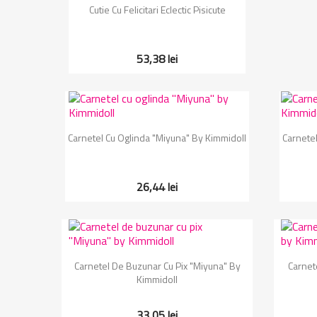
Vizualizare rapida

Cutie Cu Felicitari Eclectic Pisicute
53,38 lei
Vizualizare rapida

Carnetel Cu Oglinda "Miyuna" By Kimmidoll
Carnetel
26,44 lei
Vizualizare rapida

Carnetel De Buzunar Cu Pix "Miyuna" By
Carnet
Kimmidoll
33,05 lei