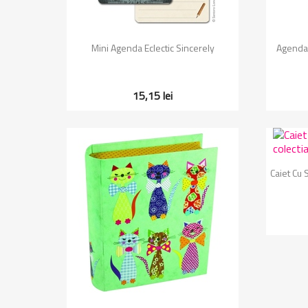
Vizualizare rapida

Mini Agenda Eclectic Sincerely
Agenda 
15,15 lei
Caiet Cu 