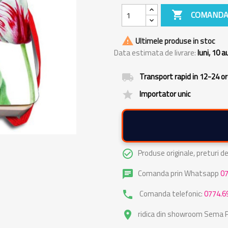

COMANDA

Ultimele produse in stoc
Data estimata de livrare:
luni, 10 
Transport rapid in 12-24 o
local_shipping
Importator unic
grade
Produse originale, preturi 
check_circle_outline
Comanda prin Whatsapp
0
chat
Comanda telefonic:
0774.6
phone
ridica din showroom Sema Pa
place