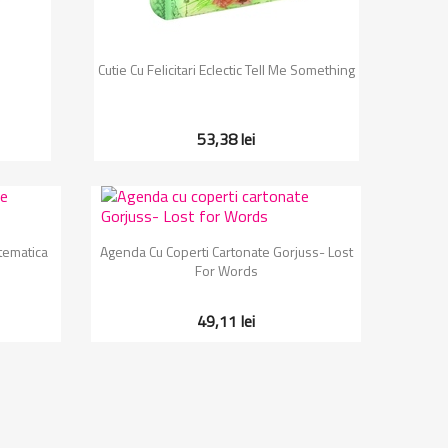
Vizualizare rapida

Cutie Cu Felicitari Eclectic Tell Me Something
53,38 lei
Vizualizare rapida

tematica
Agenda Cu Coperti Cartonate Gorjuss- Lost
For Words
49,11 lei