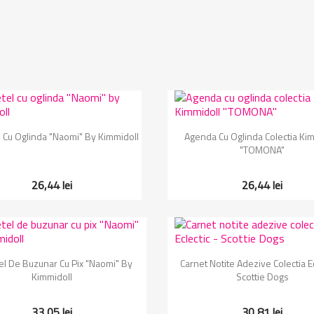
Vizualizare rapida
Vizualizare rapida


 Cu Oglinda "Naomi" By Kimmidoll
Agenda Cu Oglinda Colectia Kim
"TOMONA"
26,44 lei
26,44 lei
Vizualizare rapida
Vizualizare rapida


el De Buzunar Cu Pix "Naomi" By
Carnet Notite Adezive Colectia Ec
Kimmidoll
Scottie Dogs
33,05 lei
30,81 lei