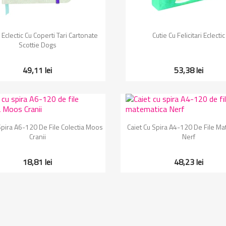
Vizualizare rapida
Vizualizare rapida


Eclectic Cu Coperti Tari Cartonate
Cutie Cu Felicitari Eclectic
Scottie Dogs
49,11 lei
53,38 lei
Vizualizare rapida
Vizualizare rapida


Spira A6-120 De File Colectia Moos
Caiet Cu Spira A4-120 De File Ma
Cranii
Nerf
18,81 lei
48,23 lei