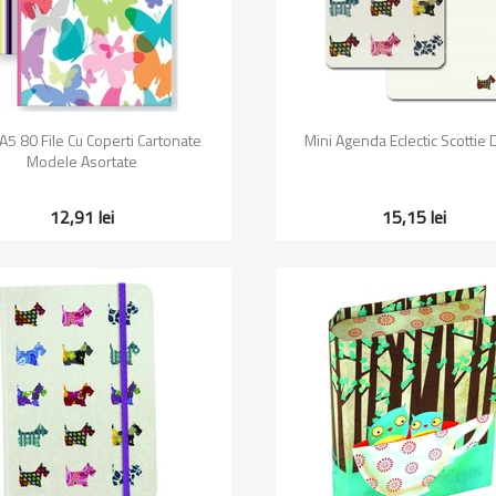
Vizualizare rapida
Vizualizare rapida


 A5 80 File Cu Coperti Cartonate
Mini Agenda Eclectic Scottie
Modele Asortate
12,91 lei
15,15 lei