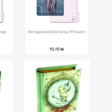
Vizualizare rapida

 Dogs
Mini Agenda Eclectic Parlay Of Flowers
15,15 lei