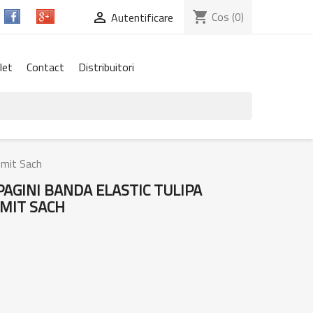
shopping_cart
Cos
(0)

Autentificare
let
Contact
Distribuitori
lsmit Sach
PAGINI BANDA ELASTIC TULIPA
SMIT SACH