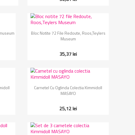
Vizualizare rapida

ksmuseum
Bloc Notite 72 File Redoute, Roos,Teylers
Museum
35,37 lei
Vizualizare rapida

midoll
Carnetel Cu Oglinda Colectia Kimmidoll
MASAYO
25,12 lei