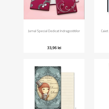
Vizualizare rapida

Jurnal Special Dedicat Indragostitilor
Caiet
33,96 lei