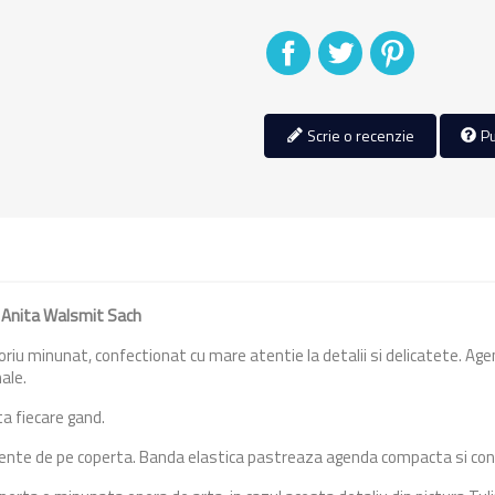
Distribuiti
Tweet
Pinterest
Scrie o recenzie
Pu
', Anita Walsmit Sach
riu minunat, confectionat cu mare atentie la detalii si delicatete. Ag
nale.
ta fiecare gand.
lemente de pe coperta. Banda elastica pastreaza agenda compacta si cont