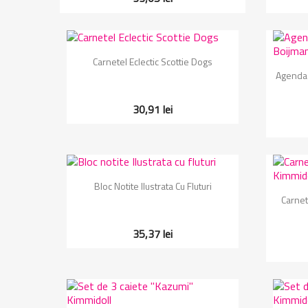
Vizualizare rapida

Carnetel Eclectic Scottie Dogs
Agenda 
30,91 lei
Vizualizare rapida

Bloc Notite Ilustrata Cu Fluturi
Carnet
35,37 lei