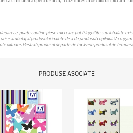
perta o minunata opera de arta, in cazul acesta detaliu din pictura Tul
 deoarece poate contine piese mici care pot fi inghitite sau inhalate exi
orice ambalaj al produsului inainte de a da produsul copilului. Va rugam
inte viitoare. Pastrati produsul departe de foc.Feriti produsul de temperat
PRODUSE ASOCIATE