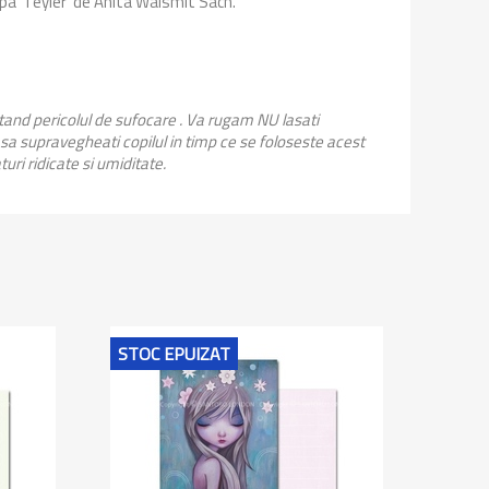
ipa 'Teyler' de Anita Walsmit Sach.
stand pericolul de sufocare . Va rugam NU lasati
 sa supravegheati copilul in timp ce se foloseste acest
uri ridicate si umiditate.
STOC EPUIZAT