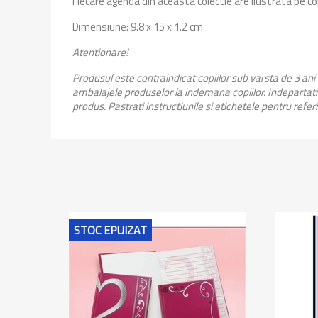
Fiecare agenda din aceasta colectie are ilustrata pe co
Dimensiune: 9.8 x 15 x 1.2 cm
Atentionare!
Produsul este contraindicat copiilor sub varsta de 3 ani
ambalajele produselor la indemana copiilor. Indepartati 
produs. Pastrati instructiunile si etichetele pentru refer
STOC EPUIZAT