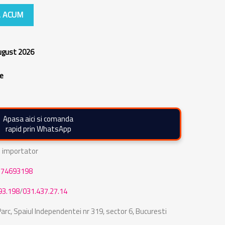
 ACUM
august 2026
re
Apasa aici si comanda
rapid prin WhatsApp
de importator
774693198
93.198
/
031.437.27.14
rc, Spaiul Independentei nr 319, sector 6, Bucuresti