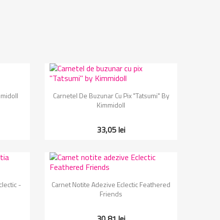
Vizualizare rapida

midoll
Carnetel De Buzunar Cu Pix "Tatsumi" By
Kimmidoll
33,05 lei
Vizualizare rapida

lectic -
Carnet Notite Adezive Eclectic Feathered
Friends
30,81 lei