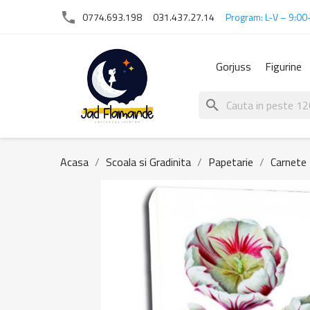
phone
0774.693.198
031.437.27.14
Program: L-V – 9:00
Gorjuss
Figurine
search
Acasa
Scoala si Gradinita
Papetarie
Carnete