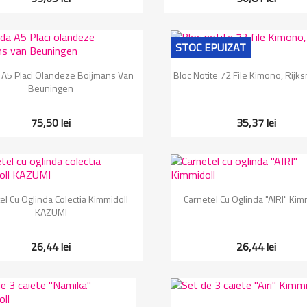
STOC EPUIZAT
Vizualizare rapida
Vizualizare rapida


A5 Placi Olandeze Boijmans Van
Bloc Notite 72 File Kimono, Rij
Beuningen
75,50 lei
35,37 lei
Vizualizare rapida
Vizualizare rapida


el Cu Oglinda Colectia Kimmidoll
Carnetel Cu Oglinda "AIRI" Kim
KAZUMI
26,44 lei
26,44 lei
Vizualizare rapida