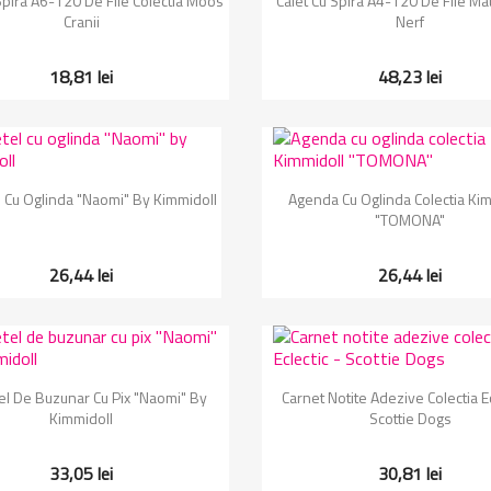
Spira A6-120 De File Colectia Moos
Caiet Cu Spira A4-120 De File Ma
Cranii
Nerf
18,81 lei
48,23 lei
Vizualizare rapida
Vizualizare rapida


 Cu Oglinda "Naomi" By Kimmidoll
Agenda Cu Oglinda Colectia Kim
"TOMONA"
26,44 lei
26,44 lei
Vizualizare rapida
Vizualizare rapida


el De Buzunar Cu Pix "Naomi" By
Carnet Notite Adezive Colectia Ec
Kimmidoll
Scottie Dogs
33,05 lei
30,81 lei