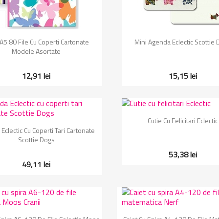
Vizualizare rapida
Vizualizare rapida


 A5 80 File Cu Coperti Cartonate
Mini Agenda Eclectic Scottie
Modele Asortate
12,91 lei
15,15 lei
Vizualizare rapida

Cutie Cu Felicitari Eclectic
Vizualizare rapida

Eclectic Cu Coperti Tari Cartonate
Scottie Dogs
53,38 lei
49,11 lei
Vizualizare rapida
Vizualizare rapida

