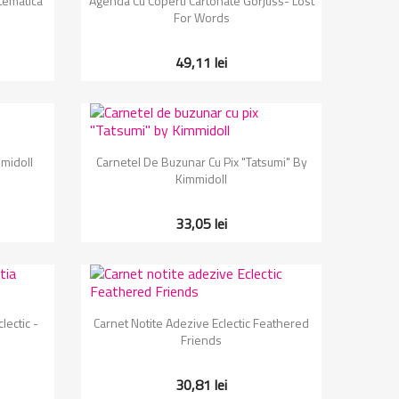
tematica
Agenda Cu Coperti Cartonate Gorjuss- Lost
For Words
49,11 lei
Vizualizare rapida

midoll
Carnetel De Buzunar Cu Pix "Tatsumi" By
Kimmidoll
33,05 lei
Vizualizare rapida

lectic -
Carnet Notite Adezive Eclectic Feathered
Friends
30,81 lei