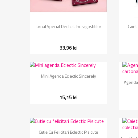
Vizualizare rapida

Jurnal Special Dedicat Indragostitilor
Caiet
33,96 lei
Vizualizare rapida

Mini Agenda Eclectic Sincerely
Agenda 
15,15 lei
Vizualizare rapida

Cutie Cu Felicitari Eclectic Pisicute