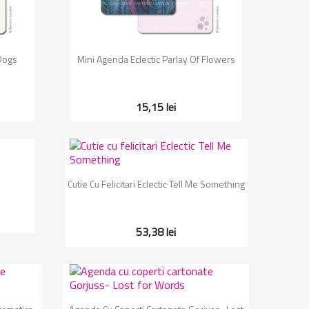
Vizualizare rapida

 Dogs
Mini Agenda Eclectic Parlay Of Flowers
15,15 lei
Vizualizare rapida

Cutie Cu Felicitari Eclectic Tell Me Something
53,38 lei
Vizualizare rapida
