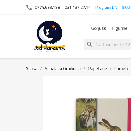
phone
0774.693.198
031.437.27.14
Program: L-V – 9:00
Gorjuss
Figurine
search
Acasa
Scoala si Gradinita
Papetarie
Carnete