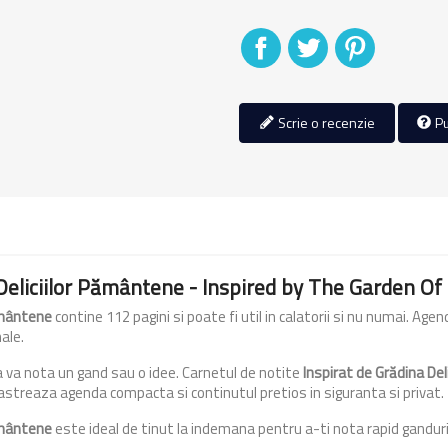
Distribuiti
Tweet
Pinterest
Scrie o recenzie
Pu
 Deliciilor Pământene - Inspired by The Garden Of 
Pământene
contine 112 pagini si poate fi util in calatorii si nu numai. A
nale.
 a va nota un gand sau o idee. Carnetul de notite
Inspirat de Grădina De
astreaza agenda compacta si continutul pretios in siguranta si privat.
Pământene
este ideal de tinut la indemana pentru a-ti nota rapid gandurile