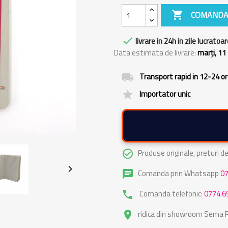

COMANDA

livrare in 24h in zile lucratoar
Data estimata de livrare:
marți, 11
Transport rapid in 12-24 o
local_shipping
Importator unic
grade
Produse originale, preturi 
check_circle_outline

Comanda prin Whatsapp
0
chat
Comanda telefonic:
0774.6
phone
ridica din showroom Sema Pa
place