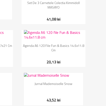
Vizualizare rapida

Set De 3 Carnetele Colectia Kimmidoll
MASAYO
41,08 lei
Vizualizare rapida

.7x21 Cm
Agenda A6 120 File Fun & Basics 14.6x11.8
Cm
20,13 lei
Vizualizare rapida

Jurnal Mademoiselle Snow
43,52 lei