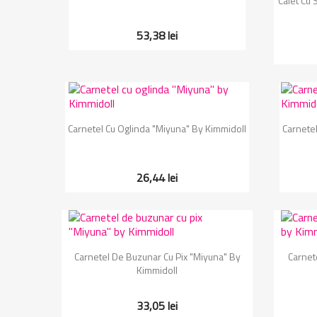
Caiet Cu 
53,38 lei
Vizualizare rapida

Carnetel Cu Oglinda "Miyuna" By Kimmidoll
Carnetel
26,44 lei
Vizualizare rapida

Carnetel De Buzunar Cu Pix "Miyuna" By
Carnet
Kimmidoll
33,05 lei