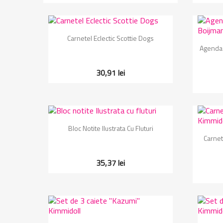
Vizualizare rapida

Carnetel Eclectic Scottie Dogs
Agenda 
30,91 lei
Vizualizare rapida

Bloc Notite Ilustrata Cu Fluturi
Carnet
35,37 lei