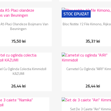
STOC EPUIZAT
Vizualizare rapida
Vizualizare rapida


A5 Placi Olandeze Boijmans Van
Bloc Notite 72 File Kimono, Rij
Beuningen
75,50 lei
35,37 lei
Vizualizare rapida
Vizualizare rapida


el Cu Oglinda Colectia Kimmidoll
Carnetel Cu Oglinda "AIRI" Kim
KAZUMI
26,44 lei
26,44 lei
Vizualizare rapida

Set De 3 Caiete "Airi" Kimmi