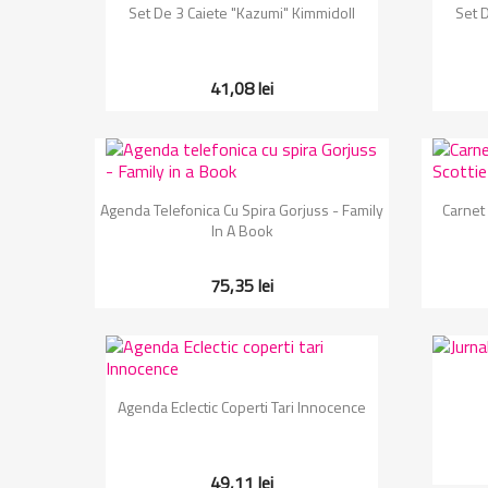
Vizualizare rapida

Set De 3 Caiete "Kazumi" Kimmidoll
Set 
41,08 lei
Vizualizare rapida

Agenda Telefonica Cu Spira Gorjuss - Family
Carnet 
In A Book
75,35 lei
Vizualizare rapida

Agenda Eclectic Coperti Tari Innocence
49,11 lei