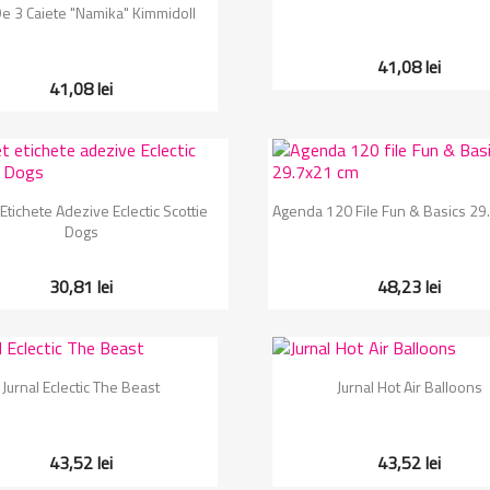
Vizualizare rapida

De 3 Caiete "Namika" Kimmidoll
41,08 lei
41,08 lei
Vizualizare rapida
Vizualizare rapida


Etichete Adezive Eclectic Scottie
Agenda 120 File Fun & Basics 29
Dogs
30,81 lei
48,23 lei
Vizualizare rapida
Vizualizare rapida


Jurnal Eclectic The Beast
Jurnal Hot Air Balloons
43,52 lei
43,52 lei