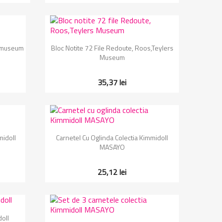
Vizualizare rapida

ksmuseum
Bloc Notite 72 File Redoute, Roos,Teylers
Museum
35,37 lei
Vizualizare rapida

midoll
Carnetel Cu Oglinda Colectia Kimmidoll
MASAYO
25,12 lei
doll