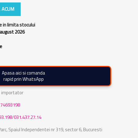
 ACUM
e in limita stocului
 august 2026
re
Apasa aici si comanda
rapid prin WhatsApp
de importator
774693198
93.198
/
031.437.27.14
rc, Spaiul Independentei nr 319, sector 6, Bucuresti