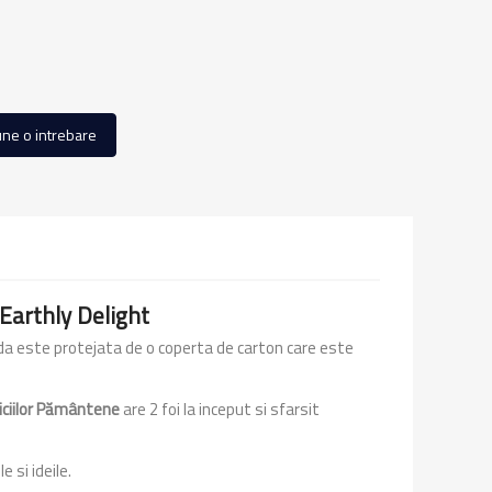
ne o intrebare
Earthly Delight
genda este protejata de o coperta de carton care este
liciilor Pământene
are 2 foi la inceput si sfarsit
 si ideile.