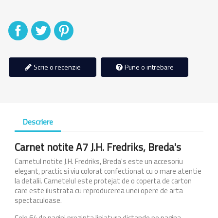
Distribuiti
Tweet
Pinterest
Scrie o recenzie
Pune o intrebare
Descriere
Carnet notite A7 J.H. Fredriks, Breda's
Carnetul notite J.H. Fredriks, Breda's este un accesoriu
elegant, practic si viu colorat confectionat cu o mare atentie
la detalii. Carnetelul este protejat de o coperta de carton
care este ilustrata cu reproducerea unei opere de arta
spectaculoase.
Cele 64 de pagini prezinta liniatura dictando pe pagina