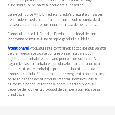
superioara, iar pe partea inferioara sunt veline.
Carnetul notite A7 J.H. Fredriks, Breda's prezinta un sistem
de inchidere inedit, coperta se ascunde sub o banda de din
acelasi carton si care continua ilustratia de pe aceasta.
Carnetul notite J.H. Fredriks, Breda's este ideal de tinut la
indemana pentru a-ti nota rapid gandurile si ideile.
Atentionare!
Produsul este contraindicat copiilor sub varsta
de 3 ani deoarece poate contine piese mici care pot fi
inghitite sau inhalate existand pericolul de sufocare. Va
rugam NU lasati ambalajele produselor la indemana copiilor.
Indepartati orice ambalaj al produsului inainte de a da
produsul copilului. Va rugam sa supravegheati copilul in timp
ce se foloseste acest produs. Pastrati instructiunile si
etichetele pentru referinte viitoare. Pastrati produsul
departe de foc. Feriti produsul de temperaturi ridicate si
umiditate.