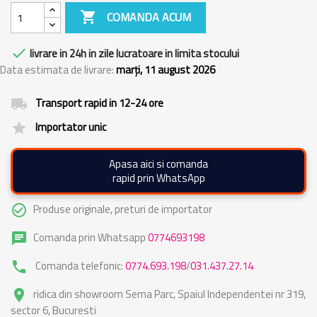

COMANDA ACUM

livrare in 24h in zile lucratoare in limita stocului
Data estimata de livrare:
marți, 11 august 2026
Transport rapid in 12-24 ore
local_shipping
Importator unic
grade
Apasa aici si comanda
rapid prin WhatsApp
Produse originale, preturi de importator
check_circle_outline
Comanda prin Whatsapp
0774693198
chat
Comanda telefonic:
0774.693.198
/
031.437.27.14
phone
ridica din showroom Sema Parc, Spaiul Independentei nr 319,
place
sector 6, Bucuresti