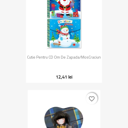
Cutie Pentru CD Om De Zapada/MosCraciun
12,41 lei
favorite_border
favorite_border