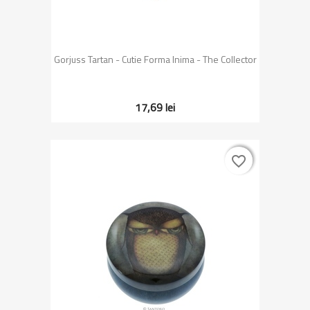
Gorjuss Tartan - Cutie Forma Inima - The Collector
17,69 lei
favorite_border
favorite_border