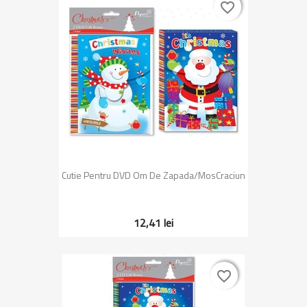
favorite_border
favorite_border
Cutie Pentru DVD Om De Zapada/MosCraciun
12,41 lei
favorite_border
favorite_border