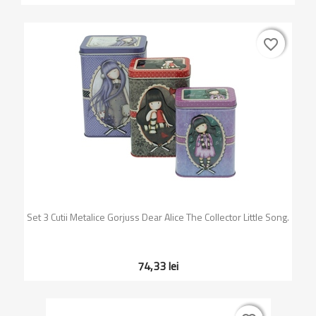
favorite_border
favorite_border
Set 3 Cutii Metalice Gorjuss Dear Alice The Collector Little Song.
74,33 lei