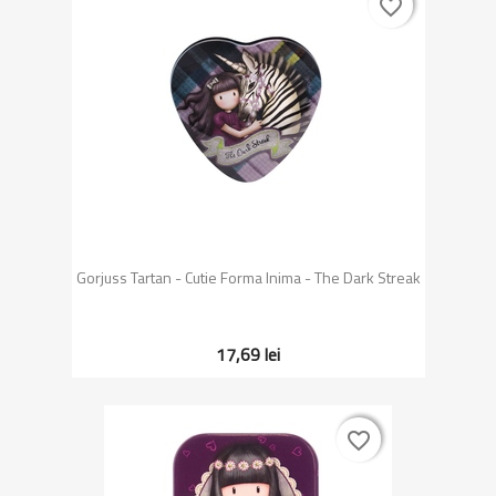
favorite_border
favorite_border
Gorjuss Tartan - Cutie Forma Inima - The Dark Streak
17,69 lei
favorite_border
favorite_border