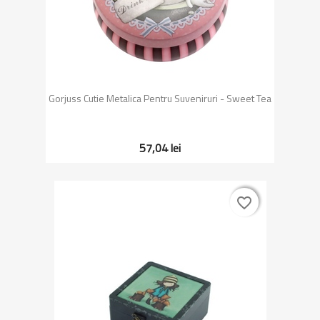
Gorjuss Cutie Metalica Pentru Suveniruri - Sweet Tea
57,04 lei
favorite_border
favorite_border