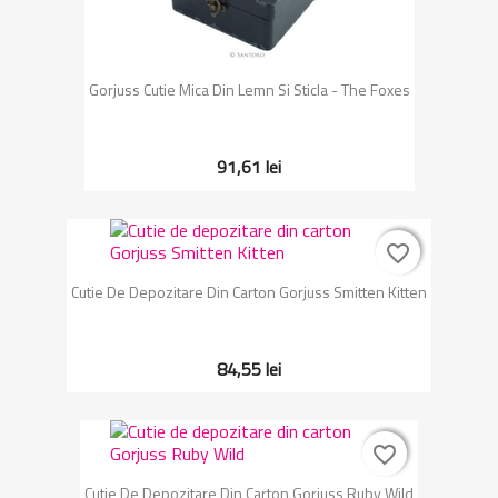
Gorjuss Cutie Mica Din Lemn Si Sticla - The Foxes
91,61 lei
favorite_border
favorite_border
Cutie De Depozitare Din Carton Gorjuss Smitten Kitten
84,55 lei
favorite_border
favorite_border
Cutie De Depozitare Din Carton Gorjuss Ruby Wild