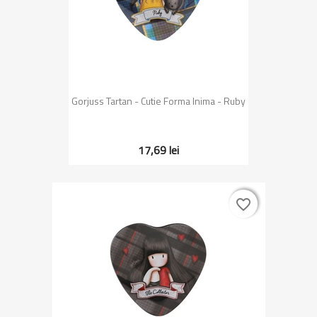
Gorjuss Tartan - Cutie Forma Inima - Ruby
17,69 lei
favorite_border
favorite_border