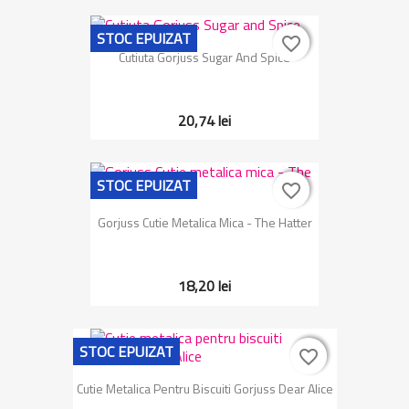
STOC EPUIZAT
favorite_border
favorite_border
Cutiuta Gorjuss Sugar And Spice
20,74 lei
STOC EPUIZAT
favorite_border
favorite_border
Gorjuss Cutie Metalica Mica - The Hatter
18,20 lei
STOC EPUIZAT
favorite_border
favorite_border
Cutie Metalica Pentru Biscuiti Gorjuss Dear Alice