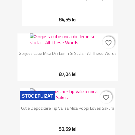
84,55 lei
favorite_border
favorite_border
Gorjuss Cutie Mica Din Lemn Si Sticla - All These Words
87,04 lei
STOC EPUIZAT
favorite_border
favorite_border
Cutie Depozitare Tip Valiza Mica Poppi Loves Sakura
53,69 lei