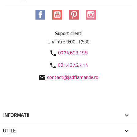
Facebook
YouTube
Pinterest
Instagram
Suport clienti
L-V intre 9:00-17:30
0774.693.198
phone
031.437.27.14
phone
contact@jadflamande.ro
mail
INFORMATII

UTILE
