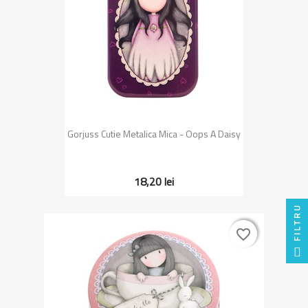
Gorjuss Cutie Metalica Mica - Oops A Daisy
18,20 lei
FILTRU
favorite_border
favorite_border