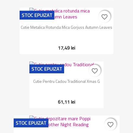
STOC EPUIZAT
favorite_border
favorite_border
Cutie Metalica Rotunda Mica Gorjuss Autumn Leaves
17,49 lei
STOC EPUIZAT
favorite_border
favorite_border
Cutie Pentru Cadou Traditional Xmas G
61,11 lei
STOC EPUIZAT
favorite_border
favorite_border