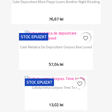
Cutie Depozitare Mare Poppi Loves Another Night Reading
76,67 lei
STOC EPUIZAT
favorite_border
favorite_border
Cutie Metalica De Depozitare Gorjuss Bee Loved
57,04 lei
STOC EPUIZAT
favorite_border
favorite_border
Cutiuta Inima Gorjuss Time To Fly
13,02 lei