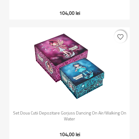
104,00 lei
favorite_border
favorite_border
Set Doua Cutii Depozitare Gorjuss Dancing On Air/Walking On
Water
104,00 lei