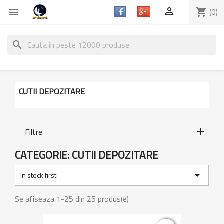

shopping_cart
(0)

search
CUTII DEPOZITARE
Filtre
CATEGORIE: CUTII DEPOZITARE

In stock first
Se afiseaza 1-25 din 25 produs(e)