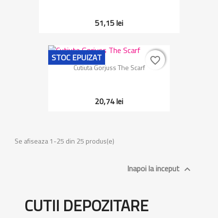
51,15 lei
STOC EPUIZAT
favorite_border
favorite_border
Cutiuta Gorjuss The Scarf
20,74 lei
Se afiseaza 1-25 din 25 produs(e)
Inapoi la inceput

CUTII DEPOZITARE