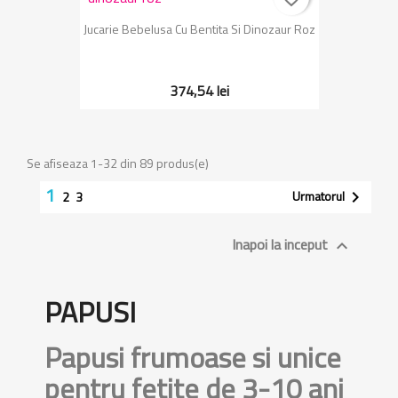
Jucarie Bebelusa Cu Bentita Si Dinozaur Roz
374,54 lei
Se afiseaza 1-32 din 89 produs(e)
1
Urmatorul

2
3
Inapoi la inceput

PAPUSI
Papusi frumoase si unice
pentru fetite de 3-10 ani