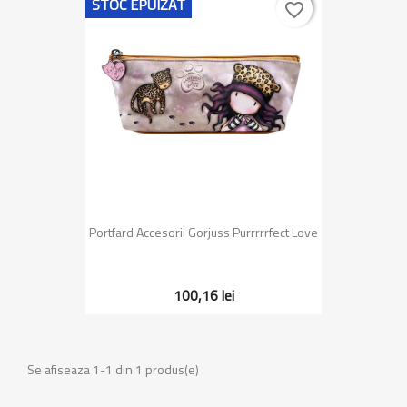
STOC EPUIZAT
favorite_border
favorite_border
Portfard Accesorii Gorjuss Purrrrrfect Love
100,16 lei
Se afiseaza 1-1 din 1 produs(e)