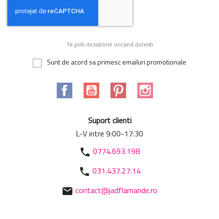
Te poti dezabone oricand doresti
Sunt de acord sa primesc emailuri promotionale
Facebook
YouTube
Pinterest
Instagram
Suport clienti
L-V intre 9:00-17:30
0774.693.198
phone
031.437.27.14
phone
contact@jadflamande.ro
mail