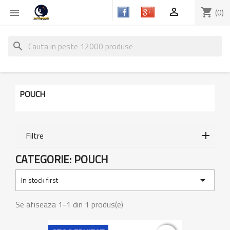

shopping_cart
(0)

search
POUCH
Filtre
CATEGORIE: POUCH

In stock first
Se afiseaza 1-1 din 1 produs(e)