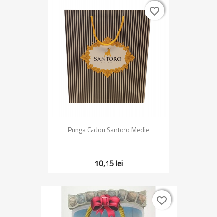
favorite_border
favorite_border
Punga Cadou Santoro Medie
10,15 lei
favorite_border
favorite_border