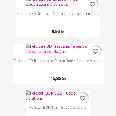
favorite_border
favorite_border
Felicitare 3D De Iarna - Mos Craciun Zburand Cu Sania
9,96 lei
favorite_border
favorite_border
Felicitare 3D Trespanache Pentru Botez-Carucior Albastru
15,86 lei
favorite_border
favorite_border
Felicitari BORN 2B - Good Vibrations