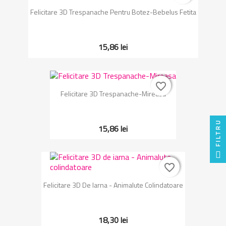
Felicitare 3D Trespanache Pentru Botez-Bebelus Fetita
15,86 lei
favorite_border
favorite_border
Felicitare 3D Trespanache-Mireasa
FILTRU
15,86 lei
favorite_border
favorite_border
Felicitare 3D De Iarna - Animalute Colindatoare
18,30 lei