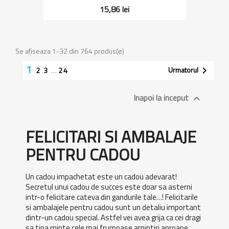
15,86 lei
Se afiseaza 1-32 din 764 produs(e)
1
Urmatorul

2
3
…
24
Inapoi la inceput

FELICITARI SI AMBALAJE
PENTRU CADOU
Un cadou impachetat este un cadou adevarat!
Secretul unui cadou de succes este doar sa asterni
intr-o felicitare cateva din gandurile tale…! Felicitarile
si ambalajele pentru cadou sunt un detaliu important
dintr-un cadou special. Astfel vei avea grija ca cei dragi
sa tina minte cele mai frumoase amintiri aproape,