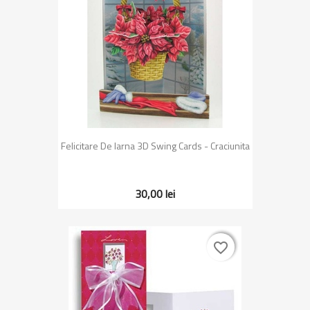
Felicitare De Iarna 3D Swing Cards - Craciunita
30,00 lei
favorite_border
favorite_border