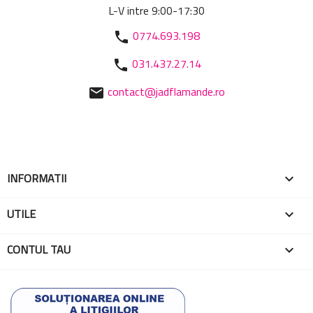
L-V intre 9:00-17:30
0774.693.198
phone
031.437.27.14
phone
contact@jadflamande.ro
mail
INFORMATII

UTILE

CONTUL TAU
