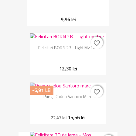
9,96 lei
favorite_border
favorite_border
Felicitari BORN 2B - Light My Fire
12,30 lei
-6,91 LEI
favorite_border
favorite_border
Punga Cadou Santoro Mare
15,56 lei
22,47 lei