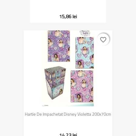
15,86 lei
favorite_border
favorite_border
Hartie De Impachetat Disney Violetta 200x70cm
14,23 lei