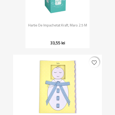
Hartie De Impachetat Kraft, Maro 2.5 M
33,55 lei
favorite_border
favorite_border