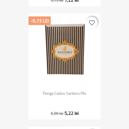
7,22 lei
9,19 lei
-0,73 LEI
favorite_border
favorite_border
Punga Cadou Santoro Plic
5,22 lei
5,95 lei