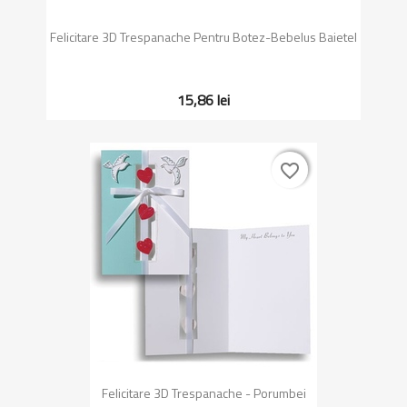
Felicitare 3D Trespanache Pentru Botez-Bebelus Baietel
15,86 lei
favorite_border
favorite_border
Felicitare 3D Trespanache - Porumbei