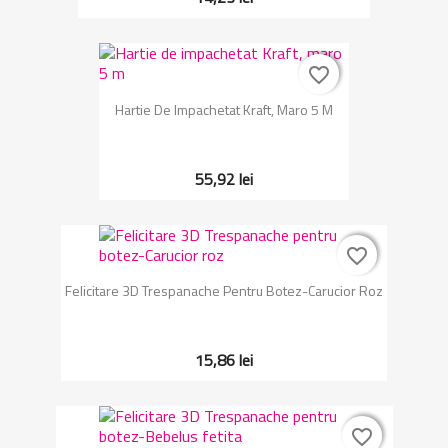
favorite_border
favorite_border
Hartie De Impachetat Kraft, Maro 5 M
55,92 lei
favorite_border
favorite_border
Felicitare 3D Trespanache Pentru Botez-Carucior Roz
15,86 lei
favorite_border
favorite_border