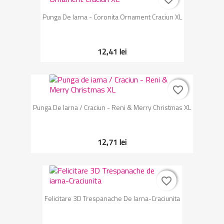
Punga De Iarna - Coronita Ornament Craciun XL
12,41 lei
favorite_border
favorite_border
Punga De Iarna / Craciun - Reni & Merry Christmas XL
12,71 lei
favorite_border
favorite_border
Felicitare 3D Trespanache De Iarna-Craciunita