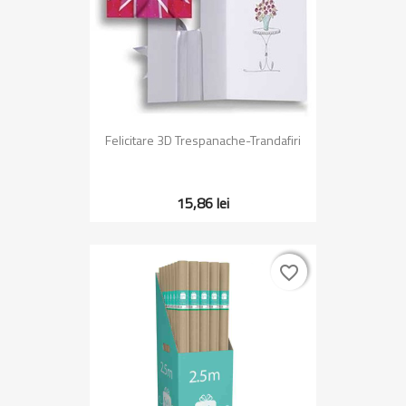
Felicitare 3D Trespanache-Trandafiri
15,86 lei
favorite_border
favorite_border