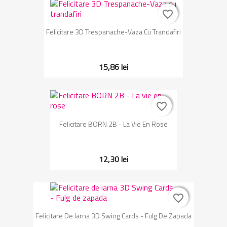
favorite_border
favorite_border
Felicitare 3D Trespanache-Vaza Cu Trandafiri
15,86 lei
favorite_border
favorite_border
Felicitare BORN 2B - La Vie En Rose
12,30 lei
favorite_border
favorite_border
Felicitare De Iarna 3D Swing Cards - Fulg De Zapada