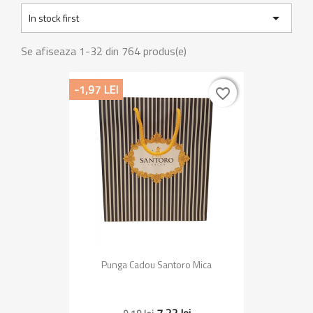

In stock first
Se afiseaza 1-32 din 764 produs(e)
-1,97 LEI
favorite_border
favorite_border
Punga Cadou Santoro Mica