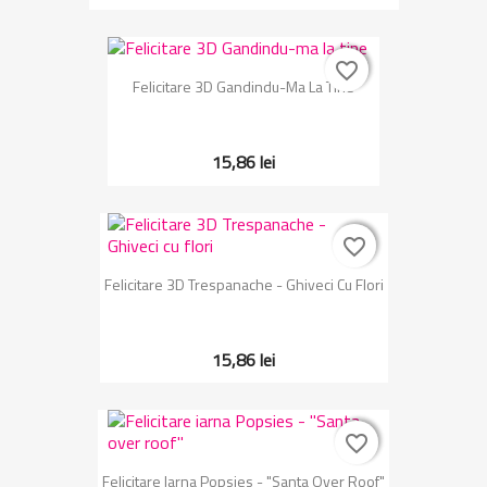
favorite_border
favorite_border
Felicitare 3D Gandindu-Ma La Tine
15,86 lei
favorite_border
favorite_border
Felicitare 3D Trespanache - Ghiveci Cu Flori
15,86 lei
favorite_border
favorite_border
Felicitare Iarna Popsies - "Santa Over Roof"