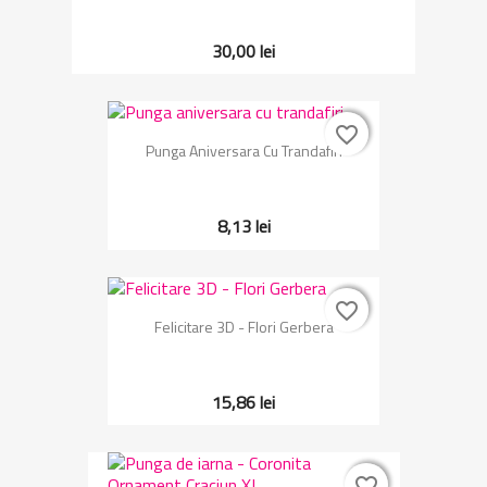
30,00 lei
favorite_border
favorite_border
Punga Aniversara Cu Trandafiri
8,13 lei
favorite_border
favorite_border
Felicitare 3D - Flori Gerbera
15,86 lei
favorite_border
favorite_border