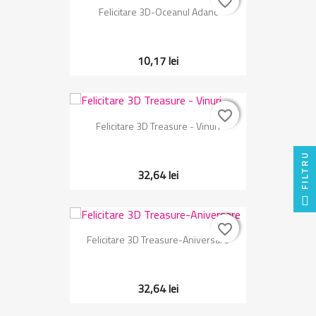
favorite_border
favorite_border
Felicitare 3D-Oceanul Adanc
10,17 lei
favorite_border
favorite_border
Felicitare 3D Treasure - Vinuri
FILTRU
32,64 lei
favorite_border
favorite_border
Felicitare 3D Treasure-Aniversare
32,64 lei