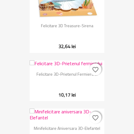
Felicitare 3D Treasure-Sirena
32,64 lei
favorite_border
favorite_border
Felicitare 3D-Prietenul Fermierului
10,17 lei
favorite_border
favorite_border
Minifelicitare Aniversara 3D-Elefantel