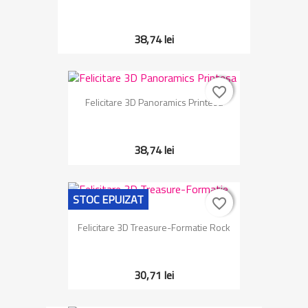
38,74 lei
favorite_border
favorite_border
Felicitare 3D Panoramics Printesa
38,74 lei
STOC EPUIZAT
favorite_border
favorite_border
Felicitare 3D Treasure-Formatie Rock
30,71 lei