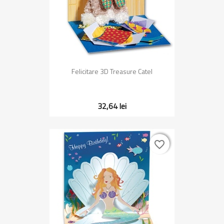
Felicitare 3D Treasure Catel
32,64 lei
favorite_border
favorite_border