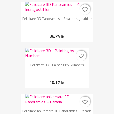
favorite_border
favorite_border
Felicitare 3D Panoramics – Ziua Indragostitilor
38,74 lei
favorite_border
favorite_border
Felicitare 3D - Painting By Numbers
10,17 lei
favorite_border
favorite_border
Felicitare Aniversara 3D Panoramics – Parada