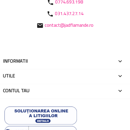
0774.693.198
phone
031.437.27.14
phone
contact@jadflamande.ro
mail
INFORMATII

UTILE

CONTUL TAU
