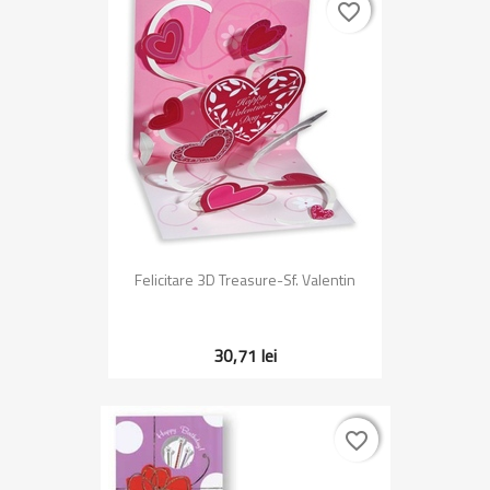
favorite_border
favorite_border
Felicitare 3D Treasure-Sf. Valentin
30,71 lei
favorite_border
favorite_border