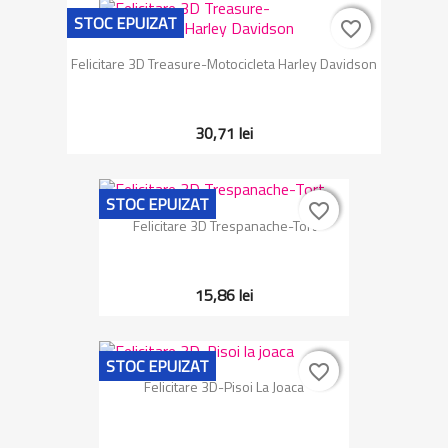
STOC EPUIZAT
favorite_border
favorite_border
Felicitare 3D Treasure-Motocicleta Harley Davidson
30,71 lei
STOC EPUIZAT
favorite_border
favorite_border
Felicitare 3D Trespanache-Tort
15,86 lei
STOC EPUIZAT
favorite_border
favorite_border
Felicitare 3D-Pisoi La Joaca