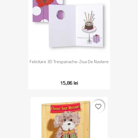
Felicitare 3D Trespanache-Ziua De Nastere
15,86 lei
favorite_border
favorite_border