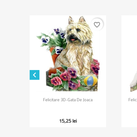
favorite_border
favorite_border

Vizualizare rapida

rl
Felicitare 3D-Gata De Joaca
Feli
15,25 lei