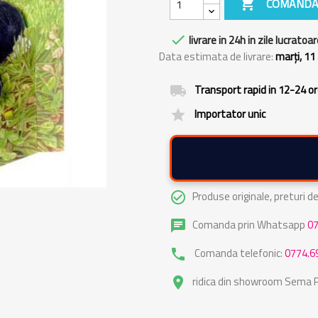

COMANDA

livrare in 24h in zile lucratoar
Data estimata de livrare:
marți, 11
Transport rapid in 12-24 o
local_shipping
Importator unic
grade
Produse originale, preturi 
check_circle_outline
Comanda prin Whatsapp
0
chat
Comanda telefonic:
0774.6
phone
ridica din showroom Sema Pa
place