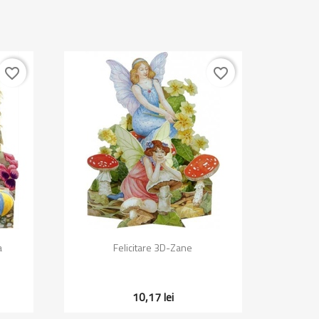
favorite_border
favorite_border
Vizualizare rapida

a
Felicitare 3D-Zane
10,17 lei