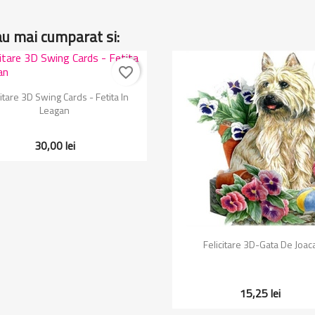
au mai cumparat si:
favorite_border
Vizualizare rapida

citare 3D Swing Cards - Fetita In
Leagan
30,00 lei
Vizualizare rapida

Felicitare 3D-Gata De Joac
15,25 lei