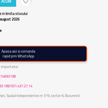
 ACUM
favorite_border
e in limita stocului
 august 2026
re
Apasa aici si comanda
rapid prin WhatsApp
de importator
774693198
93.198
/
031.437.27.14
rc, Spaiul Independentei nr 319, sector 6, Bucuresti