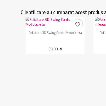
Clientii care au cumparat acest produs 
favorite_border
Vizualizare rapida

Felicitare 3D Swing Cards-Motocicleta
Feli
30,00 lei