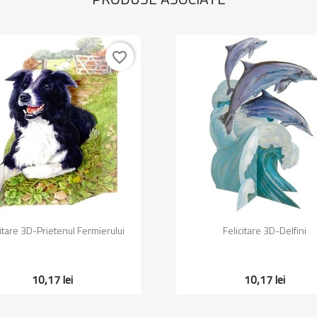
favorite_border
Vizualizare rapida
Vizualizare rapida


citare 3D-Prietenul Fermierului
Felicitare 3D-Delfini
10,17 lei
10,17 lei