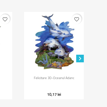
favorite_border
favorite_border

Vizualizare rapida

Felicitare 3D-Oceanul Adanc
10,17 lei