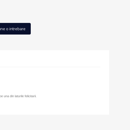
ne o intrebare
una din laturile felicitarii.