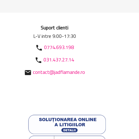
Suport clienti
L-V intre 9:00-17:30
0774.693.198
phone
031.437.27.14
phone
contact@jadflamande.ro
mail