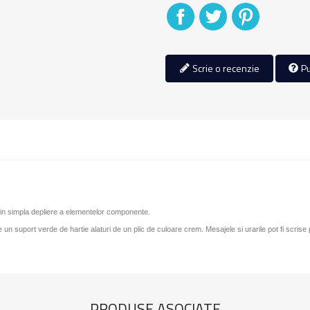
Distribuiti
Tweet
Pinterest
Scrie o recenzie
Pu
rin simpla depliere a elementelor componente.
 un suport verde de hartie alaturi de un plic de culoare crem. Mesajele si urarile pot fi scrise pe 
PRODUSE ASOCIATE