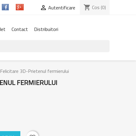
shopping_cart
Cos
(0)

Autentificare
let
Contact
Distribuitori
Felicitare 3D-Prietenul fermierului
TENUL FERMIERULUI