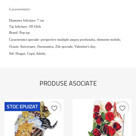
Caracteristici:
Diametru felicitare: 7 cm
Tip felicitare: 3D Glob
Brand: Pop-up
Caracteristici speciale: perspective multiple asupra produsului, elemente mobile;
Ocazie: Aniversare, Onomastica, Zile speciale; Valentine's day;
Stil: Dragut, Copii, Adulti;
PRODUSE ASOCIATE
STOC EPUIZAT
favorite_border
favorite_border