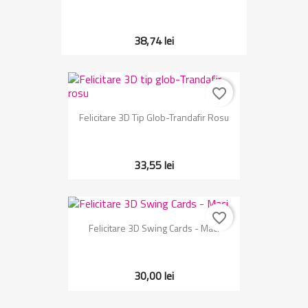
38,74 lei
favorite_border
Felicitare 3D Tip Glob-Trandafir Rosu
33,55 lei
favorite_border
Felicitare 3D Swing Cards - Maci
30,00 lei