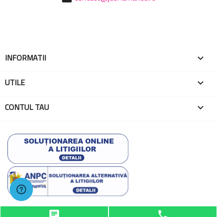
INFORMATII

UTILE

CONTUL TAU

© 2026 - Toate drepturile rezervate EMA Globo One
chat
phone