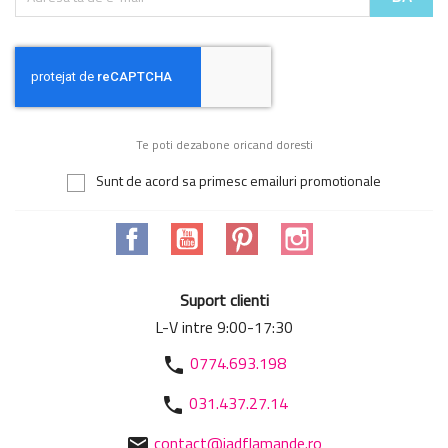
Te poti dezabone oricand doresti
Sunt de acord sa primesc emailuri promotionale
Facebook
YouTube
Pinterest
Instagram
Suport clienti
L-V intre 9:00-17:30
0774.693.198
phone
031.437.27.14
phone
contact@jadflamande.ro
mail