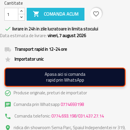
Cantitate

COMANDA ACUM
favorite_border

livrare in 24h in zile lucratoare in limita stocului
Data estimata de livrare:
vineri, 7 august 2026
Transport rapid in 12-24 ore
local_shipping
Importator unic
grade
Apasa aici si comanda
rapid prin WhatsApp
Produse originale, preturi de importator
check_circle_outline
Comanda prin Whatsapp
0774693198
chat
Comanda telefonic:
0774.693.198
/
031.437.27.14
phone
ridica din showroom Sema Parc, Spaiul Independentei nr 319,
place