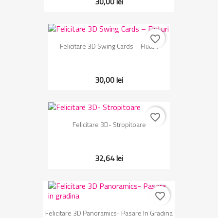
30,00 lei
favorite_border
Felicitare 3D Swing Cards – Fluturi
30,00 lei
favorite_border
Felicitare 3D- Stropitoare
32,64 lei
favorite_border
Felicitare 3D Panoramics- Pasare In Gradina