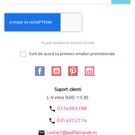
Te poti dezabone oricand doresti
Sunt de acord sa primesc emailuri promotionale
Facebook
YouTube
Pinterest
Instagram
Suport clienti
L-V intre 9:00-17:30
0774.693.198
phone
031.437.27.14
phone
contact@jadflamande.ro
mail