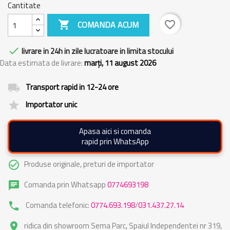
Cantitate

COMANDA ACUM
favorite_border

livrare in 24h in zile lucratoare in limita stocului
Data estimata de livrare:
marți, 11 august 2026
Transport rapid in 12-24 ore
local_shipping
Importator unic
grade
Apasa aici si comanda
rapid prin WhatsApp
Produse originale, preturi de importator
check_circle_outline
Comanda prin Whatsapp
0774693198
chat
Comanda telefonic:
0774.693.198
/
031.437.27.14
phone
ridica din showroom Sema Parc, Spaiul Independentei nr 319,
place