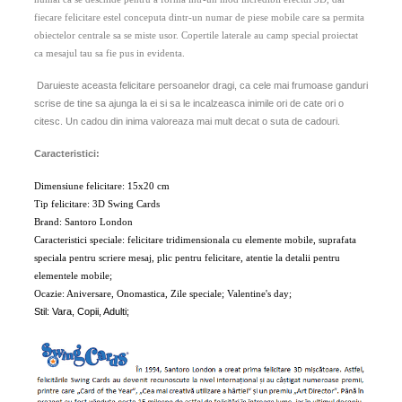
fiecare felicitare estel conceputa dintr-un numar de piese mobile care sa permita
obiectelor centrale sa se miste usor. Copertile laterale au camp special proiectat
ca mesajul tau sa fie pus in evidenta.
Daruieste aceasta felicitare persoanelor dragi, ca cele mai frumoase ganduri
scrise de tine sa ajunga la ei si sa le incalzeasca inimile ori de cate ori o
citesc. Un cadou din inima valoreaza mai mult decat o suta de cadouri.
Caracteristici:
Dimensiune felicitare: 15x20 cm
Tip felicitare: 3D Swing Cards
Brand: Santoro London
Caracteristici speciale: felicitare tridimensionala cu elemente mobile, suprafata
speciala pentru scriere mesaj, plic pentru felicitare, atentie la detalii pentru
elementele mobile;
Ocazie: Aniversare, Onomastica, Zile speciale; Valentine's day;
Stil: Vara,
Copii, Adulti;