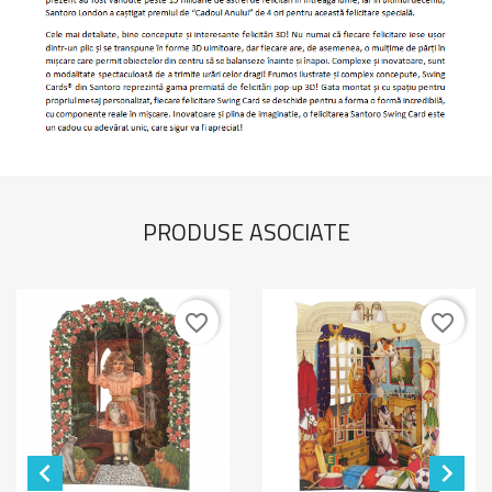
PRODUSE ASOCIATE
favorite_border
favorite_border

