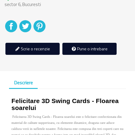
sector 6, Bucuresti
Distribuiti
Tweet
Pinterest
Scrie o recenzie
Pune o intrebare
Descriere
Felicitare 3D Swing Cards - Floarea
soarelui
Felicitarea 3D Swing Cards - Floarea soarelui este o felicitare confectionata din
material de calitate supperioara, cu elemente dinamice, draguta care aduce
caldura verii in sufletele noastre. Felicitarea este compusa din trei coperti care nu
numai ca se deschide pentru a forma intr-un mod incredibil efectul 3D, dar