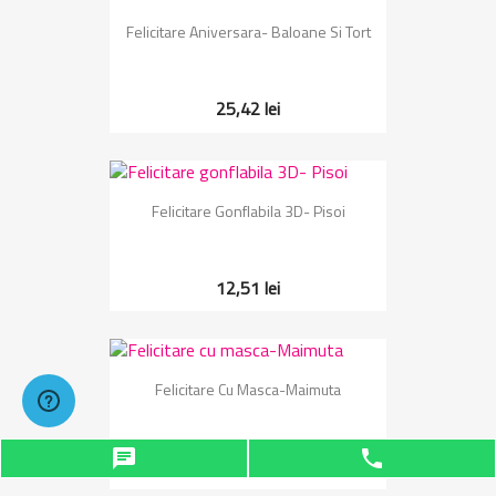
Felicitare Aniversara- Baloane Si Tort
25,42 lei
Felicitare Gonflabila 3D- Pisoi
12,51 lei
Felicitare Cu Masca-Maimuta
chat
phone
11,39 lei