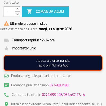
Cantitate

COMANDA ACUM

Ultimele produse in stoc
Data estimata de livrare:
marți, 11 august 2026
Transport rapid in 12-24 ore
local_shipping
Importator unic
grade
Apasa aici si comanda
rapid prin WhatsApp
Produse originale, preturi de importator
check_circle_outline
Comanda prin Whatsapp
0774693198
chat
Comanda telefonic:
0774.693.198
/
031.437.27.14
phone
ridica din showroom Sema Parc, Spaiul Independentei nr 319,
place