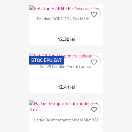
favorite_border
Felicitari BORN 2B - Sex Machine
12,30 lei
STOC EPUIZAT
favorite_border
Set 25 Fundite Pentru Cadouri
12,41 lei
favorite_border
Hartie De Impachetat Model Mixt 3 M