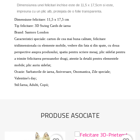
Dimensiunea unei felicitari inchise este de 11,5 x 17,5cm si este,
impreuna cu un plic alb, protejata de o folie transparenta.
Dimensiune felicitare: 11,5 x 17,5 cm
Tip felicitare: 3D Swing Cards de iarna
Brand: Santoro London
Caracteristici speciale: carton de cea mai buna calitate, felicitare
tridimensionala cu elemente mobile, vedere din fata si din spate, cu doua
perspective asupra produsului, spatiu pentru scriere mesaj, plic sidefat pentru
a trimite felicitarea persoanelor dragi, atentie la detalii pentru elementele
mobile; plic auriu sidefat;
Ocazie: Sarbatorile de iarna, Aniversare, Onomastica, Zile speciale;
Valentine's day;
Stil:Iarna, Adulti, Copii;
PRODUSE ASOCIATE