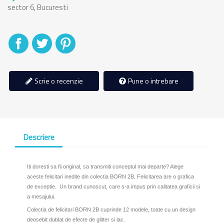
sector 6, Bucuresti
Distribuiti
Tweet
Pinterest
Scrie o recenzie
Pune o intrebare
Descriere
Iti doresti sa fii original, sa transmiti conceptul mai departe? Alege
aceste felicitari inedite din colectia BORN 2B. Felicitarea are o grafica
de exceptie. Un brand cunoscut, care s-a impus prin calitatea graficii si
a mesajului.
Colectia de felicitari BORN 2B cuprinde 12 modele, toate cu un design
deosebit dublat de efecte de glitter si lac.