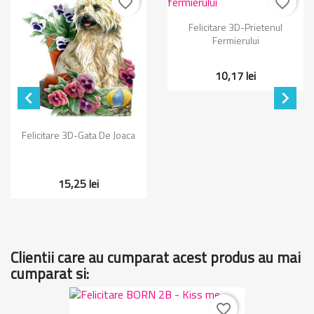
favorite_border
favorite_border
Felicitare 3D-Prietenul
Fermierului
10,17 lei


Felicitare 3D-Gata De Joaca
15,25 lei
Clientii care au cumparat acest produs au mai
cumparat si:
favorite_border