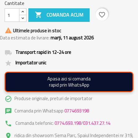
Cantitate

COMANDA ACUM
favorite_border

Ultimele produse in stoc
Data estimata de livrare:
marți, 11 august 2026
Transport rapid in 12-24 ore
local_shipping
Importator unic
grade
Apasa aici si comanda
rapid prin WhatsApp
Produse originale, preturi de importator
check_circle_outline
Comanda prin Whatsapp
0774693198
chat
Comanda telefonic:
0774.693.198
/
031.437.27.14
phone
ridica din showroom Sema Parc, Spaiul Independentei nr 319,
place