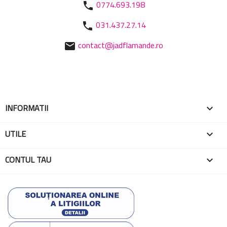
0774.693.198
phone
031.437.27.14
phone
contact@jadflamande.ro
mail
INFORMATII

UTILE

CONTUL TAU
