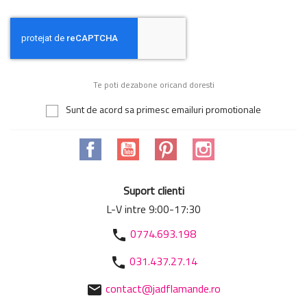
Te poti dezabone oricand doresti
Sunt de acord sa primesc emailuri promotionale
Facebook
YouTube
Pinterest
Instagram
Suport clienti
L-V intre 9:00-17:30
0774.693.198
phone
031.437.27.14
phone
contact@jadflamande.ro
mail