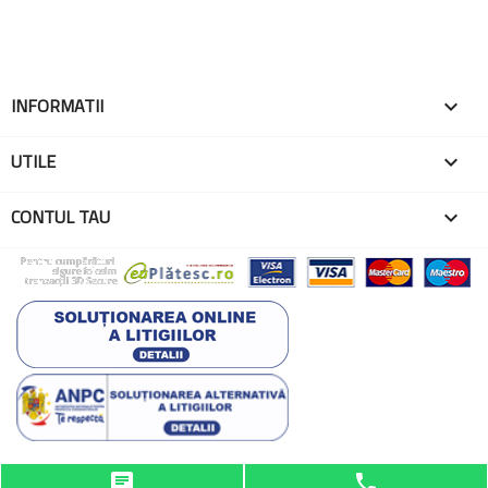
INFORMATII

UTILE

CONTUL TAU

© 2026 - Toate drepturile rezervate EMA Globo One
chat
phone