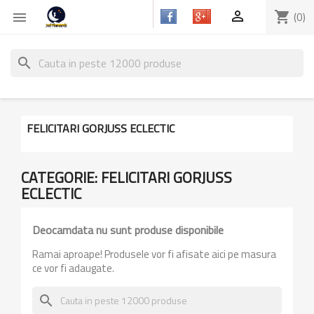

shopping_cart
(0)

search
FELICITARI GORJUSS ECLECTIC
CATEGORIE: FELICITARI GORJUSS
ECLECTIC
Deocamdata nu sunt produse disponibile
Ramai aproape! Produsele vor fi afisate aici pe masura
ce vor fi adaugate.
search