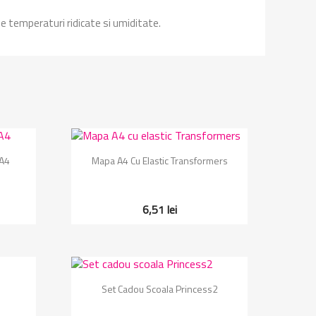
de temperaturi ridicate si umiditate.
Vizualizare rapida

 A4
Mapa A4 Cu Elastic Transformers
6,51 lei
Vizualizare rapida

Set Cadou Scoala Princess2