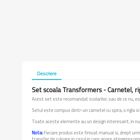
Descriere
Set scoala Transformers - Carnetel, ri
Acest set este recomandat scolarilor, sau de ce nu, est
Setul este compus dintr-un carnetel cu spira, o rigla si 
Toate aceste elemente au un design interesant, in nu
Nota:
Fiecare produs este finisat manual si, drept urma
transfer de culoare in cazul in care apare atingerea re