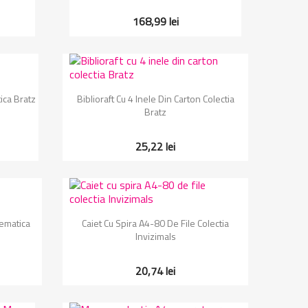
168,99 lei
Vizualizare rapida

ica Bratz
Biblioraft Cu 4 Inele Din Carton Colectia
Bratz
25,22 lei
Vizualizare rapida

tematica
Caiet Cu Spira A4-80 De File Colectia
Invizimals
20,74 lei