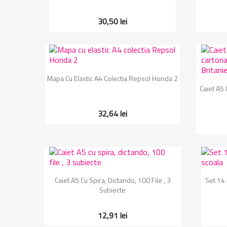
30,50 lei
Vizualizare rapida

Mapa Cu Elastic A4 Colectia Repsol Honda 2
Caiet A5 
32,64 lei
Vizualizare rapida

Caiet A5 Cu Spira, Dictando, 100 File , 3
Set 14
Subiecte
12,91 lei