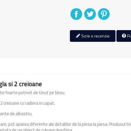
Distribuiti
Tweet
Pinterest
Scrie o recenzie
Pu
gla si 2 creioane
e foarte potrivit de tinut pe birou.
2 creioane cu radiera in capat.
ante de albastru.
re, pot aparea diferente ale detaliilor de la piesa la piesa. Produsul t
petata de un obiect de culoare deschisa.