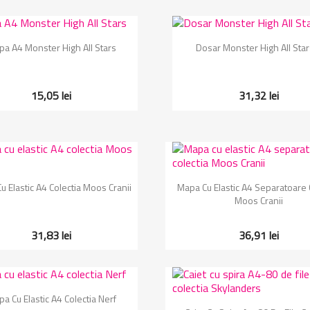
Vizualizare rapida
Vizualizare rapida


a A4 Monster High All Stars
Dosar Monster High All Star
15,05 lei
31,32 lei
Vizualizare rapida
Vizualizare rapida


 Elastic A4 Colectia Moos Cranii
Mapa Cu Elastic A4 Separatoare 
Moos Cranii
31,83 lei
36,91 lei
Vizualizare rapida

a Cu Elastic A4 Colectia Nerf
Vizualizare rapida
