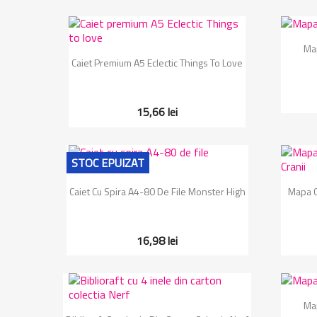
Map
Vizualizare rapida

Caiet Premium A5 Eclectic Things To Love
15,66 lei
STOC EPUIZAT
Vizualizare rapida

Caiet Cu Spira A4-80 De File Monster High
Mapa Cu
16,98 lei
Map
Vizualizare rapida
