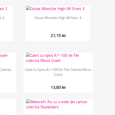
Vizualizare rapida

s 2
Dosar Monster High All Stars 3
27,15 lei
Vizualizare rapida

Colectia
Caiet Cu Spira A7-100 De File Colectia Moos
Cranii
13,83 lei
Vizualizare rapida
