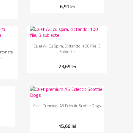
6,91 lei
Vizualizare rapida

Caiet A4 Cu Spira, Dictando, 100 File, 3
Subiecte
artonate
ie
23,69 lei
c
Vizualizare rapida

Caiet Premium A5 Eclectic Scottie Dogs
15,66 lei