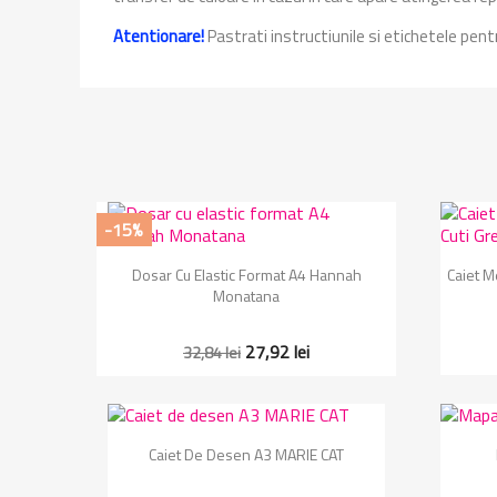
Atentionare!
Pastrati instructiunile si etichetele pent
-15%
Vizualizare rapida

Dosar Cu Elastic Format A4 Hannah
Caiet Me
Monatana
27,92 lei
32,84 lei
Vizualizare rapida

Caiet De Desen A3 MARIE CAT