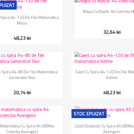
PUIZAT
Vizualizare rapida

Mapa Cu Elastic A4 Colectia 
Vizualizare rapida

u Spira A4-120 De File Matematica
Moos
32,64 lei
48,23 lei
Vizualizare rapida
Vizualizare rapida


u Spira A4-80 De File Matematica
Caiet Cu Spira A4-120 De File Ma
Generator Rex
Kelme
20,74 lei
48,23 lei
STOC EPUIZAT
Vizualizare rapida
Vizualizare rapida


 Matematica Cu Spira A4 (80file)
Caiet Dictando Cu Spira A5 (80file)
Colectia Avengers
Avengers