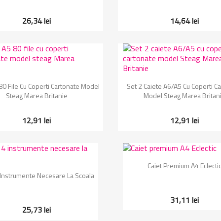
26,34 lei
14,64 lei
Vizualizare rapida
Vizualizare rapida


80 File Cu Coperti Cartonate Model
Set 2 Caiete A6/A5 Cu Coperti C
Steag Marea Britanie
Model Steag Marea Britan
12,91 lei
12,91 lei
Vizualizare rapida

Caiet Premium A4 Eclecti
Vizualizare rapida

 Instrumente Necesare La Scoala
31,11 lei
25,73 lei