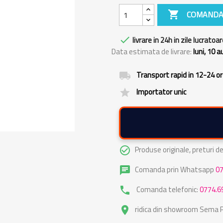

COMANDA

livrare in 24h in zile lucratoar
Data estimata de livrare:
luni, 10 
Transport rapid in 12-24 o
local_shipping
Importator unic
grade
Produse originale, preturi 
check_circle_outline
Comanda prin Whatsapp
0
chat
Comanda telefonic:
0774.6
phone
ridica din showroom Sema Pa
place