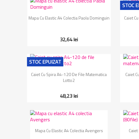
STOC E
Vizualizare rapida

Mapa Cu Elastic A4 Colectia Paola Dominguin
Caiet C
32,64 lei
STOC EPUIZAT
Vizualizare rapida

Caiet Cu Spira A4-120 De File Matematica
Caiet C
Lotto2
48,23 lei
Vizualizare rapida

Mapa Cu Elastic A4 Colectia Avengers
Caiet