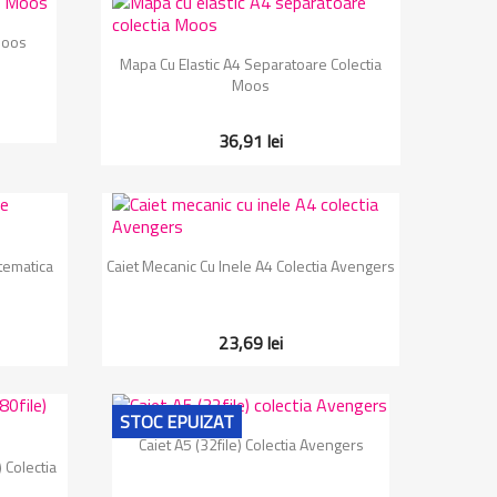
Moos
Vizualizare rapida

Mapa Cu Elastic A4 Separatoare Colectia
Moos
36,91 lei
Vizualizare rapida

tematica
Caiet Mecanic Cu Inele A4 Colectia Avengers
23,69 lei
STOC EPUIZAT
Vizualizare rapida

Caiet A5 (32file) Colectia Avengers
 Colectia