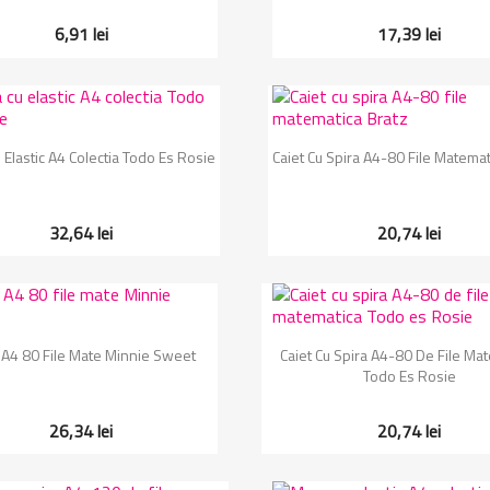
6,91 lei
17,39 lei
Vizualizare rapida
Vizualizare rapida


Elastic A4 Colectia Todo Es Rosie
Caiet Cu Spira A4-80 File Matemat
32,64 lei
20,74 lei
Vizualizare rapida
Vizualizare rapida


 A4 80 File Mate Minnie Sweet
Caiet Cu Spira A4-80 De File Ma
Todo Es Rosie
26,34 lei
20,74 lei