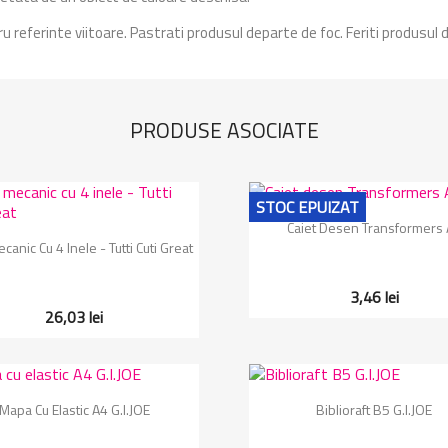
ru referinte viitoare. Pastrati produsul departe de foc. Feriti produsul 
PRODUSE ASOCIATE
STOC EPUIZAT
Vizualizare rapida

Caiet Desen Transformers
Vizualizare rapida

canic Cu 4 Inele - Tutti Cuti Great
3,46 lei
26,03 lei
Vizualizare rapida
Vizualizare rapida


Mapa Cu Elastic A4 G.I.JOE
Biblioraft B5 G.I.JOE