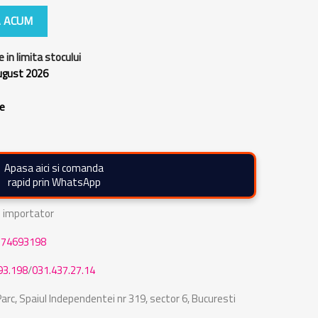
 ACUM
e in limita stocului
august 2026
re
Apasa aici si comanda
rapid prin WhatsApp
de importator
774693198
93.198
/
031.437.27.14
rc, Spaiul Independentei nr 319, sector 6, Bucuresti