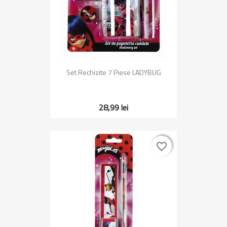
Set Rechizite 7 Piese LADYBUG
28,99 lei
favorite_border
favorite_border