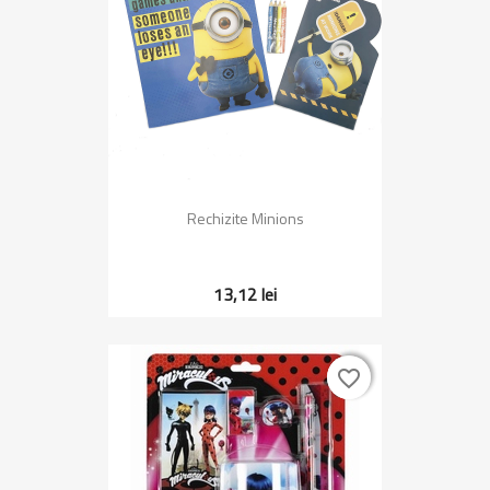
Rechizite Minions
13,12 lei
favorite_border
favorite_border