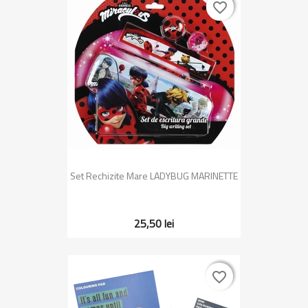
favorite_border
favorite_border
Set Rechizite Mare LADYBUG MARINETTE
25,50 lei
favorite_border
favorite_border