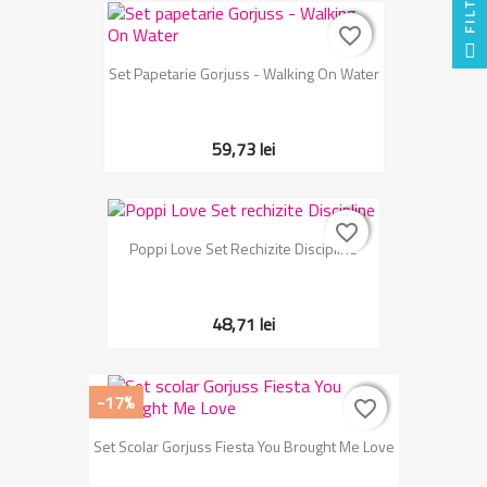
FILTRU
favorite_border
favorite_border
Set Papetarie Gorjuss - Walking On Water
59,73 lei
favorite_border
favorite_border
Poppi Love Set Rechizite Discipline
48,71 lei
-17%
favorite_border
favorite_border
Set Scolar Gorjuss Fiesta You Brought Me Love