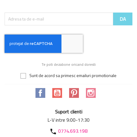
Te poti dezabone oricand doresti
Sunt de acord sa primesc emailuri promotionale
Facebook
YouTube
Pinterest
Instagram
Suport clienti
L-V intre 9:00-17:30
0774.693.198
phone