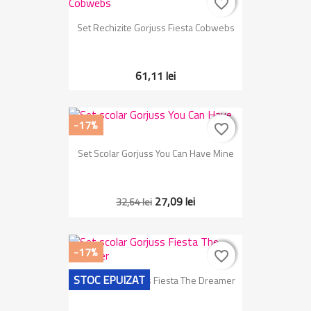
favorite_border
favorite_border
Set Rechizite Gorjuss Fiesta Cobwebs
61,11 lei
-17%
favorite_border
favorite_border
Set Scolar Gorjuss You Can Have Mine
27,09 lei
32,64 lei
-17%
favorite_border
favorite_border
STOC EPUIZAT
Set Scolar Gorjuss Fiesta The Dreamer