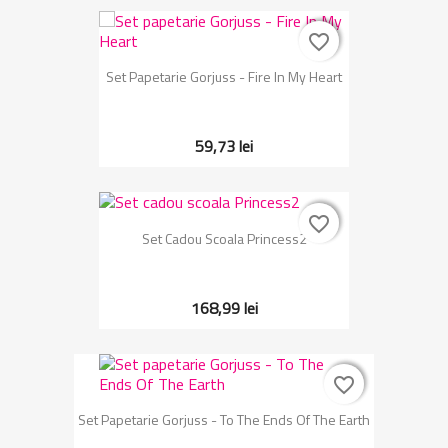
favorite_border
favorite_border
Set Papetarie Gorjuss - Fire In My Heart
59,73 lei
favorite_border
favorite_border
Set Cadou Scoala Princess2
168,99 lei
favorite_border
favorite_border
Set Papetarie Gorjuss - To The Ends Of The Earth