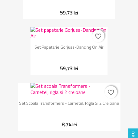
59,73 lei
favorite_border
favorite_border
Set Papetarie Gorjuss-Dancing On Air
59,73 lei
favorite_border
favorite_border
Set Scoala Transformers - Carnetel, Rigla Si 2 Creioane
8,74 lei