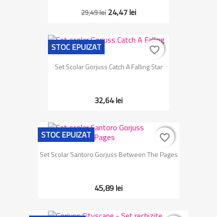
24,47 lei
29,49 lei
STOC EPUIZAT
favorite_border
favorite_border
Set Scolar Gorjuss Catch A Falling Star
32,64 lei
STOC EPUIZAT
favorite_border
favorite_border
Set Scolar Santoro Gorjuss Between The Pages
45,89 lei