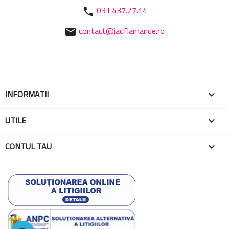
031.437.27.14
phone
contact@jadflamande.ro
mail
INFORMATII

UTILE

CONTUL TAU
