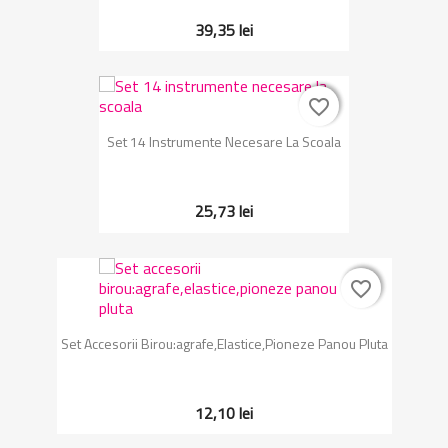
39,35 lei
favorite_border
favorite_border
Set 14 Instrumente Necesare La Scoala
25,73 lei
favorite_border
favorite_border
Set Accesorii Birou:agrafe,elastice,pioneze Panou Pluta
12,10 lei