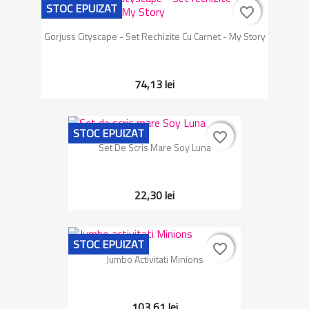
STOC EPUIZAT
favorite_border
favorite_border
Gorjuss Cityscape - Set Rechizite Cu Carnet - My Story
74,13 lei
STOC EPUIZAT
favorite_border
favorite_border
Set De Scris Mare Soy Luna
22,30 lei
STOC EPUIZAT
favorite_border
favorite_border
Jumbo Activitati Minions
103,61 lei