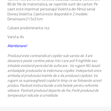
80 de file de matematica, iar copertile sunt din carton. Pe
caiet este imprimat personajul Violetta din filmul serial
Disney Violetta. Caietul este disponibil in 2 modele.
Dimensiuni:21.5x31cm
Culoare predominanta: roz
Varsta: 8+
Atentionare!
Produsul este contraindicat copiilor sub varsta de 3 ani
deoarece poate contine piese mici care pot fi inghitite sau
inhalate existand pericolul de sufocare . Va rugam NU lasati
ambalajele produselor la indemana copiilor. Indepartati orice
ambalaj al produsului inainte de a da produsul copilului. Va
rugam sa supravegheati copilul in timp ce se foloseste acest
produs. Pastrati instructiunile si etichetele pentru referinte
viitoare. Pastrati produsul departe de foc.Feriti produsul de
temperaturi ridicate si umiditate.