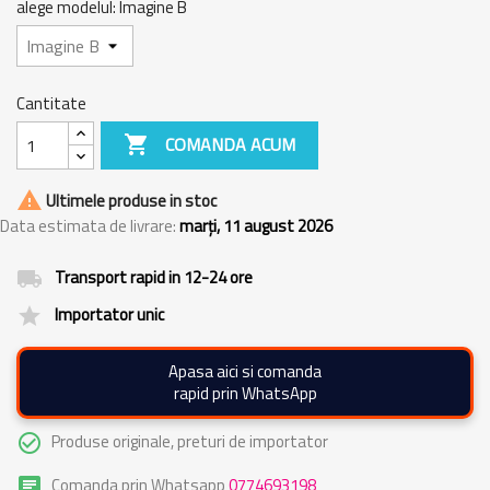
alege modelul: Imagine B
Cantitate

COMANDA ACUM

Ultimele produse in stoc
Data estimata de livrare:
marți, 11 august 2026
Transport rapid in 12-24 ore
local_shipping
Importator unic
grade
Apasa aici si comanda
rapid prin WhatsApp
Produse originale, preturi de importator
check_circle_outline
Comanda prin Whatsapp
0774693198
chat