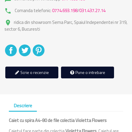
Comanda telefonic:
0774.693.198
/
031.437.27.14
phone
ridica din showroom Sema Parc, Spaiul Independentei nr 319,
place
sector 6, Bucuresti
Distribuiti
Tweet
Pinterest
Scrie o recenzie
Pune o intrebare
Descriere
Caiet cu spira A4-80 de file colectia Violetta Flowers
Caietul face parte din colectia
Violetta Flowers
. Caietul are