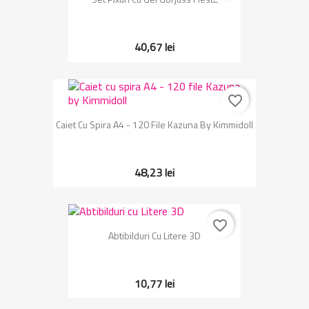
40,67 lei
favorite_border
Caiet Cu Spira A4 - 120 File Kazuna By Kimmidoll
48,23 lei
favorite_border
Abtibilduri Cu Litere 3D
10,77 lei