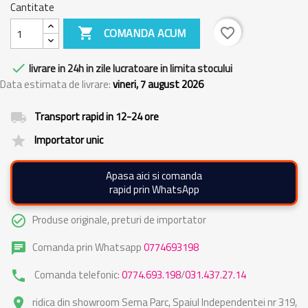
Cantitate

COMANDA ACUM
favorite_border

livrare in 24h in zile lucratoare in limita stocului
Data estimata de livrare:
vineri, 7 august 2026
Transport rapid in 12-24 ore
local_shipping
Importator unic
grade
Apasa aici si comanda
rapid prin WhatsApp
Produse originale, preturi de importator
check_circle_outline
Comanda prin Whatsapp
0774693198
chat
Comanda telefonic:
0774.693.198
/
031.437.27.14
phone
ridica din showroom Sema Parc, Spaiul Independentei nr 319,
place