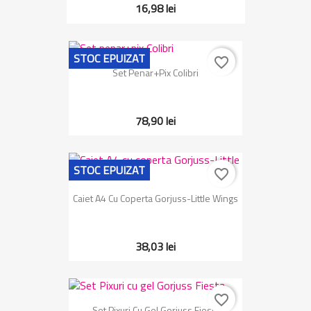
16,98 lei
STOC EPUIZAT
favorite_border
Set Penar+pix Colibri
78,90 lei
STOC EPUIZAT
favorite_border
Caiet A4 Cu Coperta Gorjuss-Little Wings
38,03 lei
favorite_border
Set Pixuri Cu Gel Gorjuss Fiesta