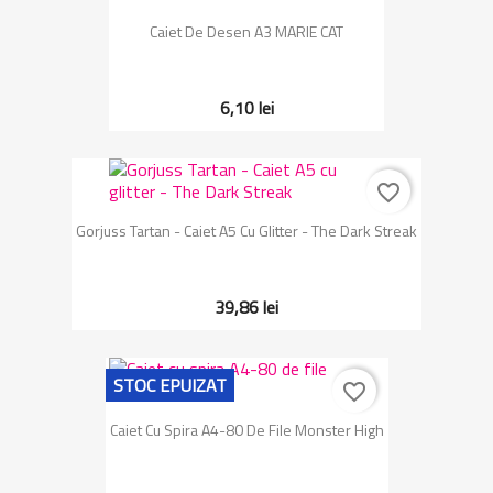
Caiet De Desen A3 MARIE CAT
6,10 lei
favorite_border
Gorjuss Tartan - Caiet A5 Cu Glitter - The Dark Streak
39,86 lei
STOC EPUIZAT
favorite_border
Caiet Cu Spira A4-80 De File Monster High