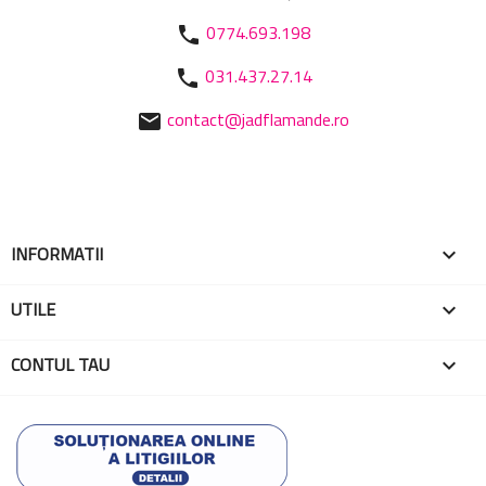
0774.693.198
phone
031.437.27.14
phone
contact@jadflamande.ro
mail
INFORMATII

UTILE

CONTUL TAU
