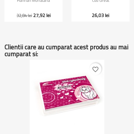
Hannah Monatana
Cuti Great
27,92 lei
26,03 lei
32,84 lei
Clientii care au cumparat acest produs au mai
cumparat si:
favorite_border