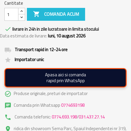
Cantitate

COMANDA ACUM

livrare in 24h in zile lucratoare in limita stocului
Data estimata de livrare:
luni, 10 august 2026
Transport rapid in 12-24 ore
local_shipping
Importator unic
grade
Apasa aici si comanda
rapid prin WhatsApp
Produse originale, preturi de importator
check_circle_outline
Comanda prin Whatsapp
0774693198
chat
Comanda telefonic:
0774.693.198
/
031.437.27.14
phone
ridica din showroom Sema Parc, Spaiul Independentei nr 319,
place