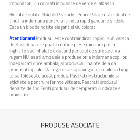
impunatori, viu colorati in nuante de verde si albastru.
Blocul de notite 164 file Peacocks, Peace Palace este ideal de
tinut la indemana pentru a-ti nota rapid gandurile si ideile.
Este un bloc de notite elegant si viu colorat.
Atentionare!
Produsul este contraindicat copiilor sub varsta
de 3 ani deoarece poate contine piese mici care pot fi
inghitite sau inhalate existand pericolul de sufocare. Va
rugam NU lasati ambalajele produselor la indemana copiilor.
Indepartati orice ambalaj al produsului inainte de a da
produsul copilului. Va rugam sa supravegheati copilul in timp
ce se foloseste acest produs. Pastrati instructiunile si
etichetele pentru referinte viitoare. Pastrati produsul
departe de foc. Feriti produsul de temperaturi ridicate si
umiditate.
PRODUSE ASOCIATE