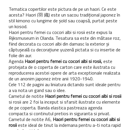
Tematica copertilor este pictura de pe un haori. Ce este
acesta? Haori (羽 織) este un sacou tradițional japonez în
stil kimono cu lungime de șold sau coapsă, purtat peste
un kosod.
Haori pentru femei cu cocori albi si rosii este expus la
Rijksmuseum in Olanda. Tesatura sa este din mătase roz,
fiind decorata cu cocori albi din damasc la exterior și
căptușeală cu decorațiune yuzenă pictata si cu insertie de
folie din aur.
Agenda
Haori pentru femei cu cocori albi si rosii,
este
protejata de o coperta de carton care este ilustrata cu
reproducerea acestei opere de arta exceptionale realizata
de un anonim japonez intre anii 1920-1940.
Cele 112 de pagini au liniatura dictando sunt ideale pentru
a va nota un gand sau o idee.
Carnetul de notite
Haori pentru femei cu cocori albi si rosii
si rosii are 2 foi la inceput si sfarsit ilustrate cu elemente
de pe coperta. Banda elastica pastreaza agenda
compacta si continutul pretios in siguranta si privat.
Carnetul de notite A6,
Haori pentru femei cu cocori albi si
rosii
este ideal de tinut la indemana pentru a-ti nota rapid