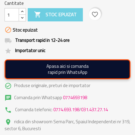
Cantitate

STOC EPUIZAT
favorite_border

Stoc epuizat
Transport rapid in 12-24 ore
local_shipping
Importator unic
grade
Apasa aici si comanda
rapid prin WhatsApp
Produse originale, preturi de importator
check_circle_outline
Comanda prin Whatsapp
0774693198
chat
Comanda telefonic:
0774.693.198
/
031.437.27.14
phone
ridica din showroom Sema Parc, Spaiul Independentei nr 319,
place
sector 6, Bucuresti