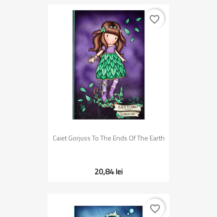
favorite_border
Caiet Gorjuss To The Ends Of The Earth
20,84 lei
favorite_border