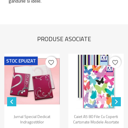
gandurile si ideile.
PRODUSE ASOCIATE
STOC EPUIZAT
favorite_border
favorite_border


Jurnal Special Dedicat
Caiet A5 80 File Cu Coperti
Indragostitilor
Cartonate Modele Asortate