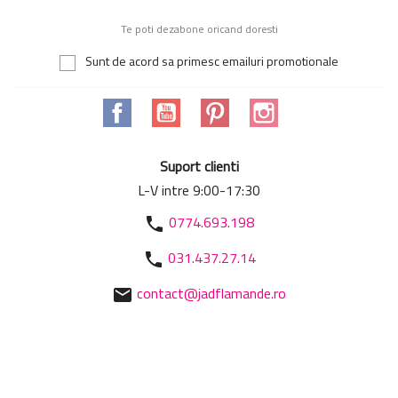
Te poti dezabone oricand doresti
Sunt de acord sa primesc emailuri promotionale
Facebook
YouTube
Pinterest
Instagram
Suport clienti
L-V intre 9:00-17:30
0774.693.198
phone
031.437.27.14
phone
contact@jadflamande.ro
mail