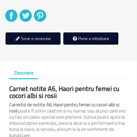
Distribuiti
Tweet
Pinterest
Scrie o recenzie
Pune o intrebare
Descriere
Carnet notite A6,
Haori pentru femei cu
cocori albi si rosii
Carnetul de notite A6,
Haori pentru femei cu cocori albi si
rosii
poate fi util in calatorii si nu numai; sau atunci cand vrei
sa faci un cadou special unei prietene. Scrisul poate ajuta la
imbunatațirea somnului, ceea ce duce la o performanta mai
buna la clasa, la serviciu, precum si la un sentiment de
bunastare.