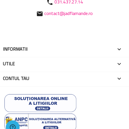
031.437.27.14
phone
contact@jadflamande.ro
mail
INFORMATII

UTILE

CONTUL TAU
