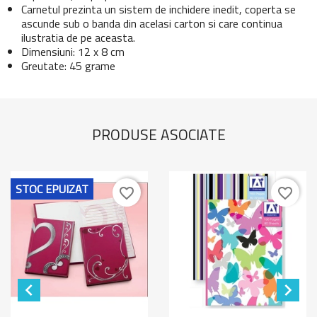
Carnetul prezinta un sistem de inchidere inedit, coperta se
ascunde sub o banda din acelasi carton si care continua
ilustratia de pe aceasta.
Dimensiuni: 12 x 8 cm
Greutate: 45 grame
PRODUSE ASOCIATE
STOC EPUIZAT
favorite_border
favorite_border

