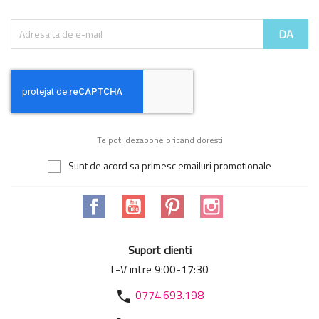
Te poti dezabone oricand doresti
Sunt de acord sa primesc emailuri promotionale
Facebook
YouTube
Pinterest
Instagram
Suport clienti
L-V intre 9:00-17:30
0774.693.198
phone