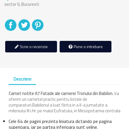
sector 6, Bucuresti
Distribuiti
Tweet
Pinterest
Scrie o recenzie
Pune o intrebare
Descriere
Carnet notite A7 Fatade ale camerei Tronului din Babilon.
Va
oferim un carnetel practic pentru listele de
cumparaturi.Babilonul a luat fiinta in a II-a jumatate a
mileniului III i.Hr. pe malul Eufratului, in Mesopotamia centrala
Cele 64 de pagini prezinta liniatura dictando pe pagina
superioara, iar pe partea inferioara sunt veline.