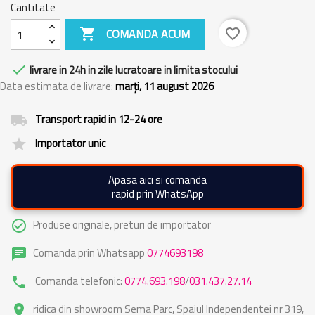
Cantitate

COMANDA ACUM
favorite_border

livrare in 24h in zile lucratoare in limita stocului
Data estimata de livrare:
marți, 11 august 2026
Transport rapid in 12-24 ore
local_shipping
Importator unic
grade
Apasa aici si comanda
rapid prin WhatsApp
Produse originale, preturi de importator
check_circle_outline
Comanda prin Whatsapp
0774693198
chat
Comanda telefonic:
0774.693.198
/
031.437.27.14
phone
ridica din showroom Sema Parc, Spaiul Independentei nr 319,
place