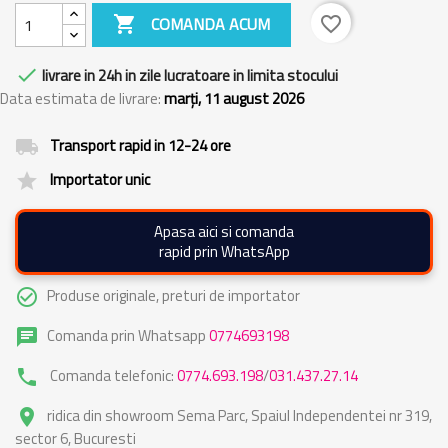

COMANDA ACUM
favorite_border

livrare in 24h in zile lucratoare in limita stocului
Data estimata de livrare:
marți, 11 august 2026
Transport rapid in 12-24 ore
local_shipping
Importator unic
grade
Apasa aici si comanda
rapid prin WhatsApp
Produse originale, preturi de importator
check_circle_outline
Comanda prin Whatsapp
0774693198
chat
Comanda telefonic:
0774.693.198
/
031.437.27.14
phone
ridica din showroom Sema Parc, Spaiul Independentei nr 319,
place
sector 6, Bucuresti