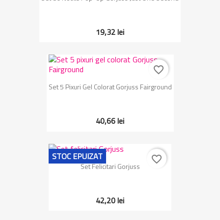
19,32 lei
favorite_border
Set 5 Pixuri Gel Colorat Gorjuss Fairground
40,66 lei
STOC EPUIZAT
favorite_border
Set Felicitari Gorjuss
42,20 lei