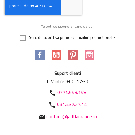
Te poti dezabone oricand doresti
Sunt de acord sa primesc emailuri promotionale
Facebook
YouTube
Pinterest
Instagram
Suport clienti
L-V intre 9:00-17:30
0774.693.198
phone
031.437.27.14
phone
contact@jadflamande.ro
mail