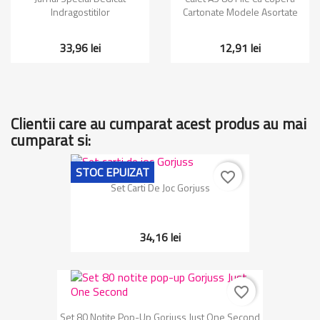
Indragostitilor
Cartonate Modele Asortate
33,96 lei
12,91 lei
Clientii care au cumparat acest produs au mai
cumparat si:
STOC EPUIZAT
favorite_border
Set Carti De Joc Gorjuss
34,16 lei
favorite_border
Set 80 Notite Pop-Up Gorjuss Just One Second