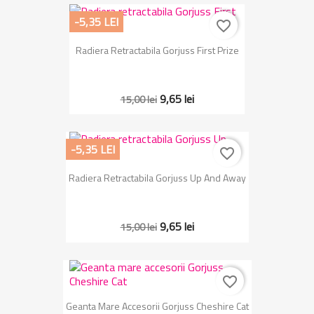
-5,35 LEI
favorite_border
Radiera Retractabila Gorjuss First Prize
9,65 lei
15,00 lei
-5,35 LEI
favorite_border
Radiera Retractabila Gorjuss Up And Away
9,65 lei
15,00 lei
favorite_border
Geanta Mare Accesorii Gorjuss Cheshire Cat