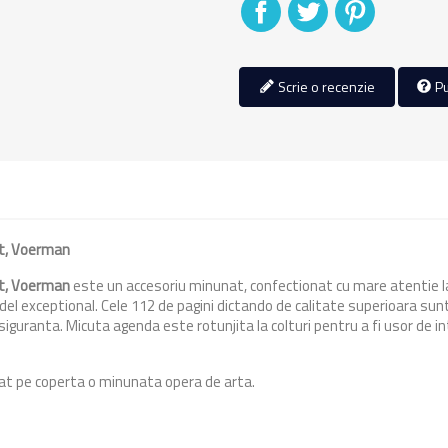
Distribuiti
Tweet
Pinterest
Scrie o recenzie
Pu
ot, Voerman
ot, Voerman
este un accesoriu minunat, confectionat cu mare atentie la 
el exceptional. Cele 112 de pagini dictando de calitate superioara sunt
iguranta. Micuta agenda este rotunjita la colturi pentru a fi usor de i
trat pe coperta o minunata opera de arta.