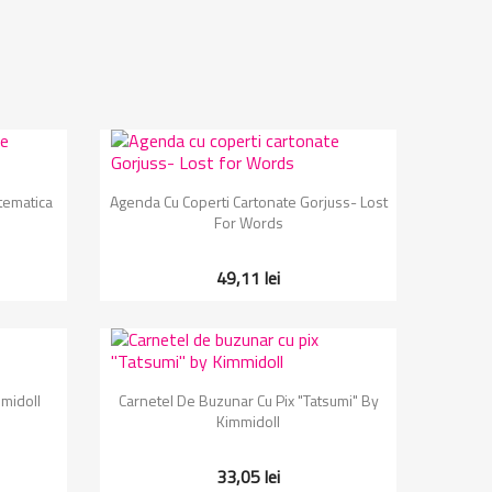
Vizualizare rapida

tematica
Agenda Cu Coperti Cartonate Gorjuss- Lost
For Words
49,11 lei
Vizualizare rapida

midoll
Carnetel De Buzunar Cu Pix "Tatsumi" By
Kimmidoll
33,05 lei