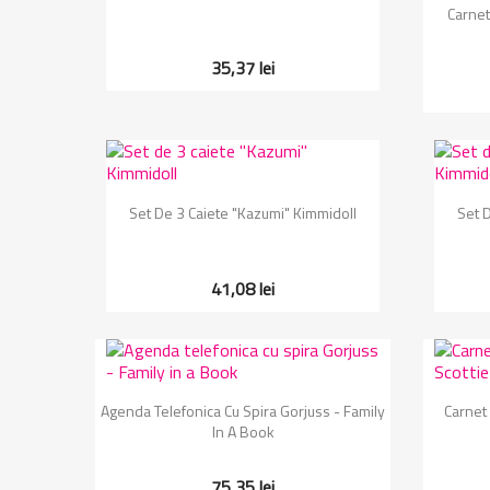
Carnet
35,37 lei
Vizualizare rapida

Set De 3 Caiete "Kazumi" Kimmidoll
Set 
41,08 lei
Vizualizare rapida

Agenda Telefonica Cu Spira Gorjuss - Family
Carnet 
In A Book
75,35 lei