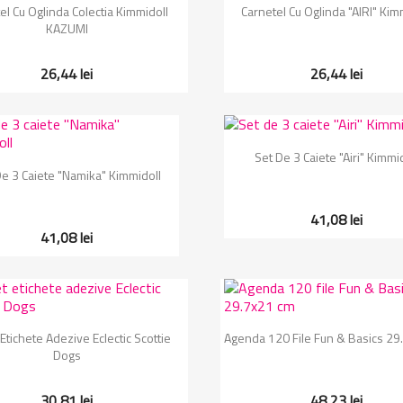
Vizualizare rapida
Vizualizare rapida


el Cu Oglinda Colectia Kimmidoll
Carnetel Cu Oglinda "AIRI" Kim
KAZUMI
26,44 lei
26,44 lei
Vizualizare rapida

Set De 3 Caiete "Airi" Kimmi
Vizualizare rapida

De 3 Caiete "Namika" Kimmidoll
41,08 lei
41,08 lei
Vizualizare rapida
Vizualizare rapida


Etichete Adezive Eclectic Scottie
Agenda 120 File Fun & Basics 29
Dogs
30,81 lei
48,23 lei