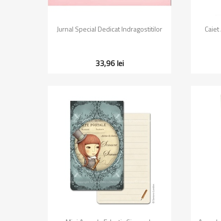
Vizualizare rapida

Jurnal Special Dedicat Indragostitilor
Caiet
33,96 lei
Vizualizare rapida
