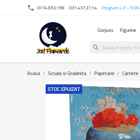
phone
0774.693.198
031.437.27.14
Program: L-V – 9:00
Gorjuss
Figurine
search
Acasa
Scoala si Gradinita
Papetarie
Carnete
STOC EPUIZAT