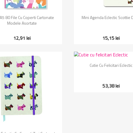
Vizualizare rapida
Vizualizare rapida


 A5 80 File Cu Coperti Cartonate
Mini Agenda Eclectic Scottie
Modele Asortate
12,91 lei
15,15 lei
Vizualizare rapida

Cutie Cu Felicitari Eclectic
53,38 lei
Vizualizare rapida
