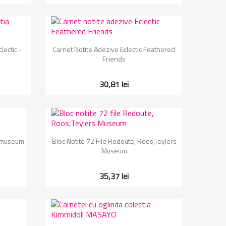
Vizualizare rapida

lectic -
Carnet Notite Adezive Eclectic Feathered
Friends
30,81 lei
Vizualizare rapida

ksmuseum
Bloc Notite 72 File Redoute, Roos,Teylers
Museum
35,37 lei