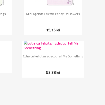
Vizualizare rapida

 Dogs
Mini Agenda Eclectic Parlay Of Flowers
15,15 lei
Vizualizare rapida

Cutie Cu Felicitari Eclectic Tell Me Something
53,38 lei