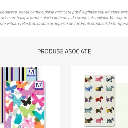
 deoarece poate contine piese mici care pot fi inghitite sau inhalate exi
orice ambalaj al produsului inainte de a da produsul copilului. Va rugam
inte viitoare. Pastrati produsul departe de foc.Feriti produsul de temperat
PRODUSE ASOCIATE