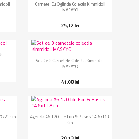
Vizualizare rapida

midoll
Carnetel Cu Oglinda Colectia Kimmidoll
MASAYO
25,12 lei
doll
Vizualizare rapida

Set De 3 Carnetele Colectia Kimmidoll
MASAYO
41,08 lei
Vizualizare rapida

.7x21 Cm
Agenda A6 120 File Fun & Basics 14.6x11.8
Cm
20,13 lei