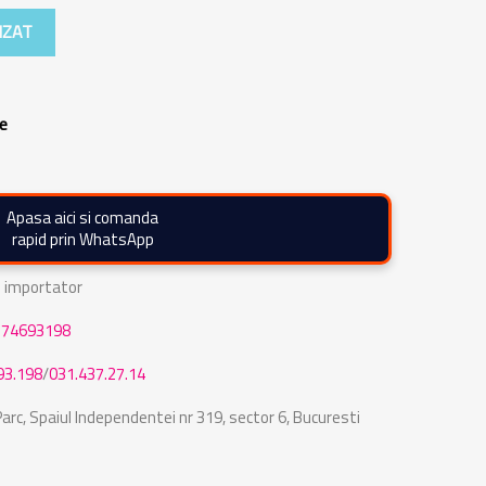
IZAT
re
Apasa aici si comanda
rapid prin WhatsApp
de importator
774693198
93.198
/
031.437.27.14
rc, Spaiul Independentei nr 319, sector 6, Bucuresti