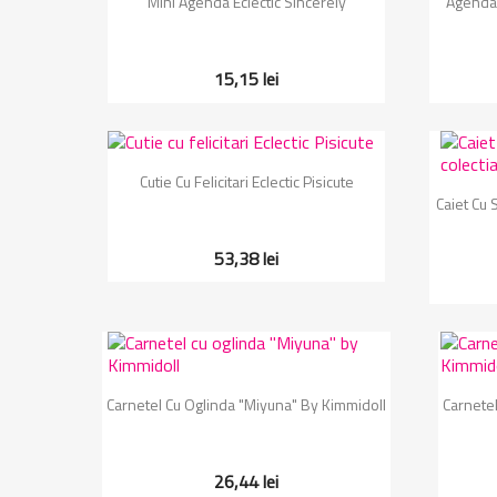
Mini Agenda Eclectic Sincerely
Agenda 
15,15 lei
Vizualizare rapida

Cutie Cu Felicitari Eclectic Pisicute
Caiet Cu 
53,38 lei
Vizualizare rapida

Carnetel Cu Oglinda "Miyuna" By Kimmidoll
Carnetel
26,44 lei