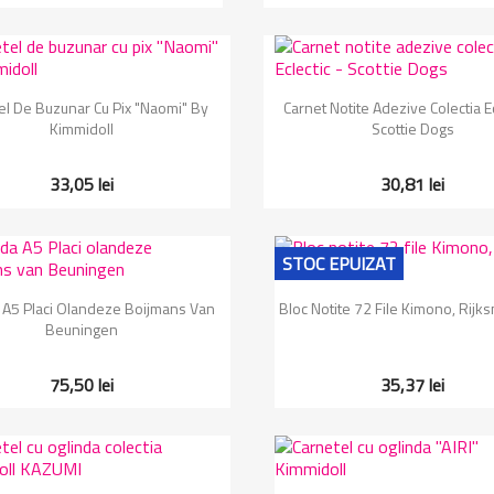
Vizualizare rapida
Vizualizare rapida


el De Buzunar Cu Pix "Naomi" By
Carnet Notite Adezive Colectia Ec
Kimmidoll
Scottie Dogs
33,05 lei
30,81 lei
STOC EPUIZAT
Vizualizare rapida
Vizualizare rapida


A5 Placi Olandeze Boijmans Van
Bloc Notite 72 File Kimono, Rij
Beuningen
75,50 lei
35,37 lei