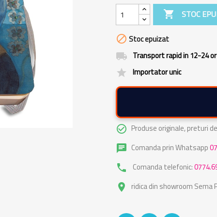

STOC EPU

Stoc epuizat
Transport rapid in 12-24 o
local_shipping
Importator unic
grade
Produse originale, preturi 
check_circle_outline
Comanda prin Whatsapp
0
chat
Comanda telefonic:
0774.6
phone
ridica din showroom Sema Pa
place