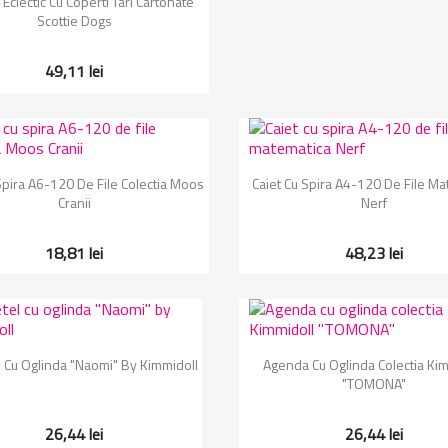
Eclectic Cu Coperti Tari Cartonate
Scottie Dogs
49,11 lei
Vizualizare rapida
Vizualizare rapida


Spira A6-120 De File Colectia Moos
Caiet Cu Spira A4-120 De File Ma
Cranii
Nerf
18,81 lei
48,23 lei
Vizualizare rapida
Vizualizare rapida


 Cu Oglinda "Naomi" By Kimmidoll
Agenda Cu Oglinda Colectia Kim
"TOMONA"
26,44 lei
26,44 lei