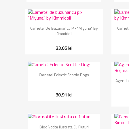
Vizualizare rapida

Carnetel De Buzunar Cu Pix "Miyuna" By
Carnet
Kimmidoll
33,05 lei
Vizualizare rapida

Carnetel Eclectic Scottie Dogs
Agenda 
30,91 lei
Vizualizare rapida

Bloc Notite Ilustrata Cu Fluturi