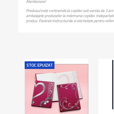
Atentionare!
Produsul este contraindicat copiilor sub varsta de 3 ani
ambalajele produselor la indemana copiilor. Indepartati 
produs. Pastrati instructiunile si etichetele pentru refer
STOC EPUIZAT