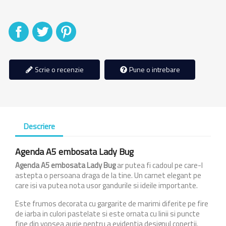
Distribuiti
Tweet
Pinterest
Scrie o recenzie
Pune o intrebare
Descriere
Agenda A5 embosata Lady Bug
Agenda A5 embosata Lady Bug
ar putea fi cadoul pe care-l
astepta o persoana draga de la tine. Un carnet elegant pe
care isi va putea nota usor gandurile si ideile importante.
Este frumos decorata cu gargarite de marimi diferite pe fire
de iarba in culori pastelate si este ornata cu linii si puncte
fine din vopsea aurie pentru a evidentia designul copertii.