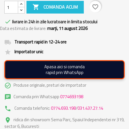

COMANDA ACUM
favorite_border

livrare in 24h in zile lucratoare in limita stocului
Data estimata de livrare:
marți, 11 august 2026
Transport rapid in 12-24 ore
local_shipping
Importator unic
grade
Apasa aici si comanda
rapid prin WhatsApp
Produse originale, preturi de importator
check_circle_outline
Comanda prin Whatsapp
0774693198
chat
Comanda telefonic:
0774.693.198
/
031.437.27.14
phone
ridica din showroom Sema Parc, Spaiul Independentei nr 319,
place
sector 6, Bucuresti