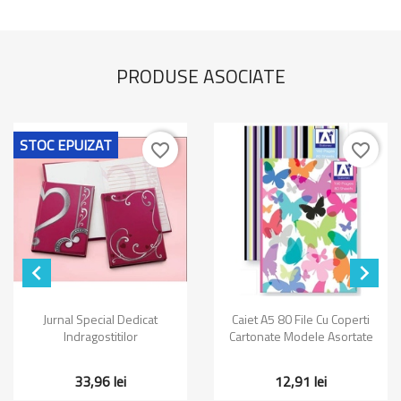
PRODUSE ASOCIATE
STOC EPUIZAT
favorite_border
favorite_border


Jurnal Special Dedicat
Caiet A5 80 File Cu Coperti
Indragostitilor
Cartonate Modele Asortate
33,96 lei
12,91 lei