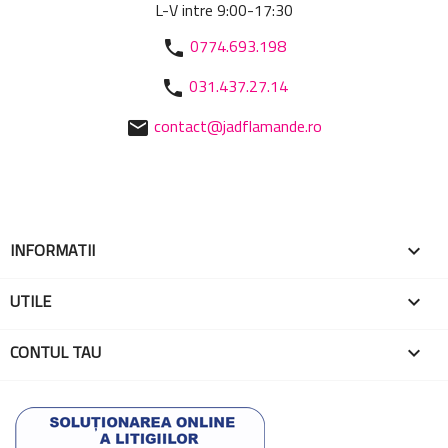
L-V intre 9:00-17:30
0774.693.198
phone
031.437.27.14
phone
contact@jadflamande.ro
mail
INFORMATII

UTILE

CONTUL TAU
