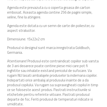
Agenda este prevazuta cu o coperta groasa din carton
embosat. Aceasta agenda contine 256 de pagini simple,
veline, fine la atingere.
Agenda este dotata cu un semn de carte din poliester, cu
aspect stralucitor.
Dimensiune: 15x22x2 cm
Produsul si designul sunt marca inregistrata Goldbuch,
Germania.
Atentionare! Produsul este contraindicat copiilor sub varsta
de 3 ani deoarece poate contine piese mici care pot fi
inghitite sau inhalate existand pericolul de sufocare. Va
rugam NU lasati ambalajele produselor la indemana copiilor.
Indepartati orice ambalaj al produsului inainte de a da
produsul copilului. Va rugam sa supravegheati copilul in timp
ce se foloseste acest produs. Pastrati instructiunile si
etichetele pentru referinte viitoare. Pastrati produsul
departe de foc. Feriti produsul de temperaturi ridicate si
umiditate.