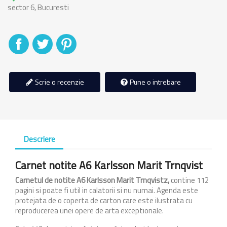
sector 6, Bucuresti
Distribuiti
Tweet
Pinterest
Scrie o recenzie
Pune o intrebare
Descriere
Carnet notite A6 Karlsson Marit Trnqvist
Carnetul de notite A6 Karlsson Marit Trnqvistz
,
contine 112
pagini si poate fi util in calatorii si nu numai. Agenda este
protejata de o coperta de carton care este ilustrata cu
reproducerea unei opere de arta exceptionale.