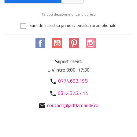
Te poti dezabone oricand doresti
Sunt de acord sa primesc emailuri promotionale
Facebook
YouTube
Pinterest
Instagram
Suport clienti
L-V intre 9:00-17:30
0774.693.198
phone
031.437.27.14
phone
contact@jadflamande.ro
mail