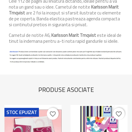
Cele 112 de pagini au liniatura dictando, ideale pentru a va
nota un gand sau o idee. Carnetul de notite
Karlsson Marit
Trnqvist
are 2 foi la inceput si sfarsit ilustrate cu elemente
de pe coperta. Banda elastica pastreaza agenda compacta
si continutul pretios in siguranta si privat.
Carnetul de notite A6,
Karlsson Marit Trnqvist
este ideal de
tinut la indemana pentru a-ti nota rapid gandurile si ideile.
PRODUSE ASOCIATE
STOC EPUIZAT
favorite_border
favorite_border