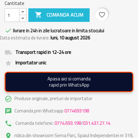
Cantitate

COMANDA ACUM
favorite_border

livrare in 24h in zile lucratoare in limita stocului
Data estimata de livrare:
luni, 10 august 2026
Transport rapid in 12-24 ore
local_shipping
Importator unic
grade
Apasa aici si comanda
rapid prin WhatsApp
Produse originale, preturi de importator
check_circle_outline
Comanda prin Whatsapp
0774693198
chat
Comanda telefonic:
0774.693.198
/
031.437.27.14
phone
ridica din showroom Sema Parc, Spaiul Independentei nr 319,
place