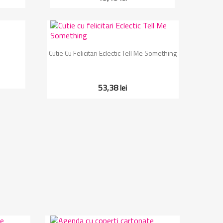
Vizualizare rapida

Cutie Cu Felicitari Eclectic Tell Me Something
53,38 lei