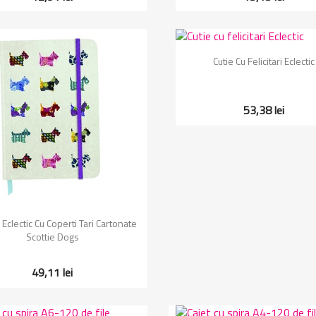
Vizualizare rapida

Cutie Cu Felicitari Eclectic
53,38 lei
Vizualizare rapida

Eclectic Cu Coperti Tari Cartonate
Scottie Dogs
49,11 lei