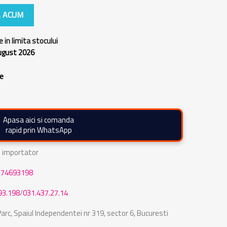
 ACUM
e in limita stocului
august 2026
re
Apasa aici si comanda
rapid prin WhatsApp
de importator
774693198
93.198
/
031.437.27.14
rc, Spaiul Independentei nr 319, sector 6, Bucuresti