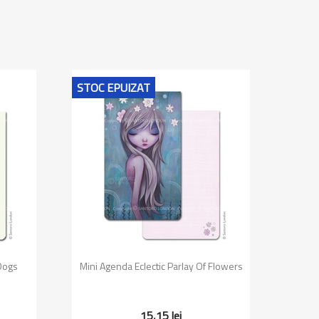
STOC EPUIZAT
Vizualizare rapida

 Dogs
Mini Agenda Eclectic Parlay Of Flowers
15,15 lei