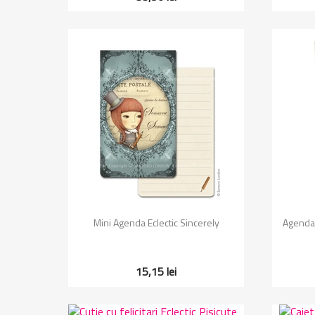
Vizualizare rapida

Mini Agenda Eclectic Sincerely
Agenda 
15,15 lei