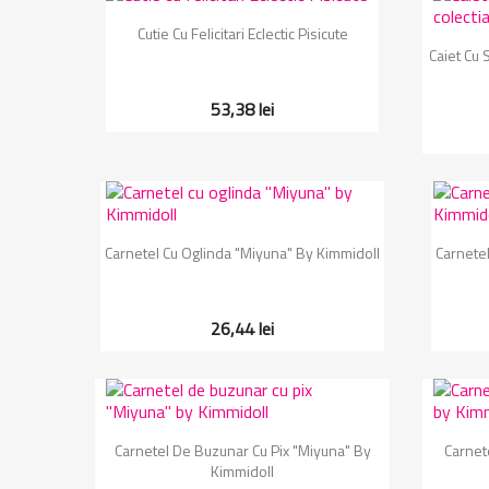
Vizualizare rapida

Cutie Cu Felicitari Eclectic Pisicute
Caiet Cu 
53,38 lei
Vizualizare rapida

Carnetel Cu Oglinda "Miyuna" By Kimmidoll
Carnetel
26,44 lei
Vizualizare rapida

Carnetel De Buzunar Cu Pix "Miyuna" By
Carnet
Kimmidoll