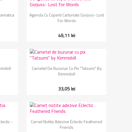
Vizualizare rapida

tematica
Agenda Cu Coperti Cartonate Gorjuss- Lost
For Words
49,11 lei
Vizualizare rapida

midoll
Carnetel De Buzunar Cu Pix "Tatsumi" By
Kimmidoll
33,05 lei
Vizualizare rapida

lectic -
Carnet Notite Adezive Eclectic Feathered
Friends