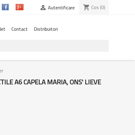
shopping_cart
Cos
(0)

Autentificare
let
Contact
Distribuitori
er
ILE A6 CAPELA MARIA, ONS' LIEVE