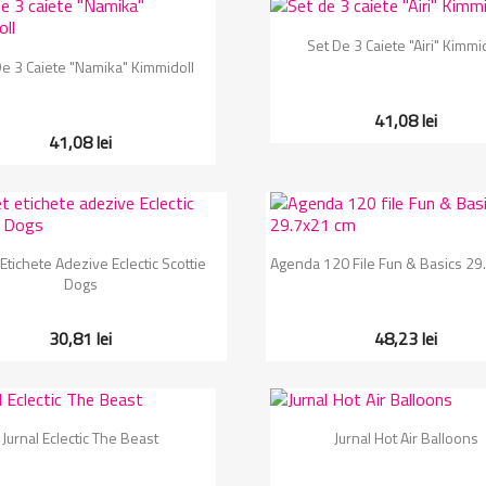
Vizualizare rapida

Set De 3 Caiete "Airi" Kimmi
Vizualizare rapida

De 3 Caiete "Namika" Kimmidoll
41,08 lei
41,08 lei
Vizualizare rapida
Vizualizare rapida


Etichete Adezive Eclectic Scottie
Agenda 120 File Fun & Basics 29
Dogs
30,81 lei
48,23 lei
Vizualizare rapida
Vizualizare rapida


Jurnal Eclectic The Beast
Jurnal Hot Air Balloons