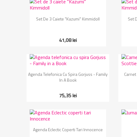
Vizualizare rapida

Set De 3 Caiete "Kazumi" Kimmidoll
Set 
41,08 lei
Vizualizare rapida

Agenda Telefonica Cu Spira Gorjuss - Family
Carnet 
In A Book
75,35 lei
Vizualizare rapida

Agenda Eclectic Coperti Tari Innocence