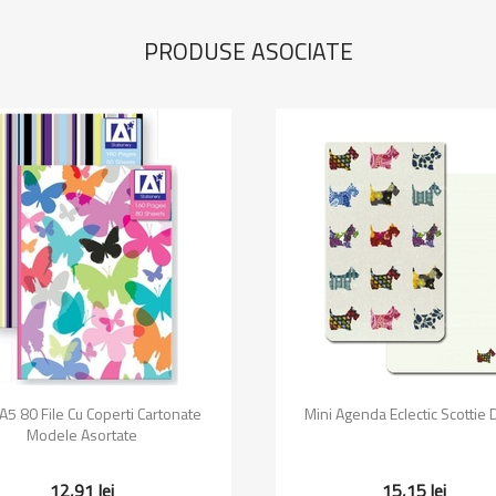
PRODUSE ASOCIATE
Vizualizare rapida
Vizualizare rapida


 A5 80 File Cu Coperti Cartonate
Mini Agenda Eclectic Scottie
Modele Asortate
12,91 lei
15,15 lei