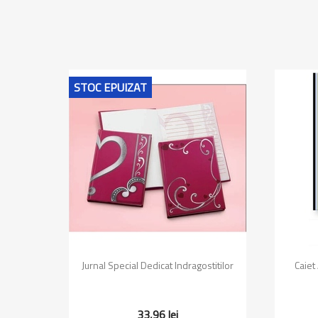
STOC EPUIZAT
Vizualizare rapida

Jurnal Special Dedicat Indragostitilor
Caiet
33,96 lei