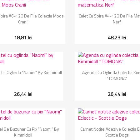
Vizualizare rapida
Vizualizare rapida


Spira A6-120 De File Colectia Moos
Caiet Cu Spira A4-120 De File Ma
Cranii
Nerf
18,81 lei
48,23 lei
Vizualizare rapida
Vizualizare rapida


 Cu Oglinda "Naomi" By Kimmidoll
Agenda Cu Oglinda Colectia Kim
"TOMONA"
26,44 lei
26,44 lei
Vizualizare rapida
Vizualizare rapida


el De Buzunar Cu Pix "Naomi" By
Carnet Notite Adezive Colectia Ec
Kimmidoll
Scottie Dogs