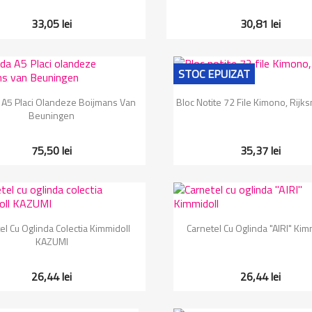
33,05 lei
30,81 lei
STOC EPUIZAT
Vizualizare rapida
Vizualizare rapida


A5 Placi Olandeze Boijmans Van
Bloc Notite 72 File Kimono, Rij
Beuningen
75,50 lei
35,37 lei
Vizualizare rapida
Vizualizare rapida


el Cu Oglinda Colectia Kimmidoll
Carnetel Cu Oglinda "AIRI" Kim
KAZUMI
26,44 lei
26,44 lei