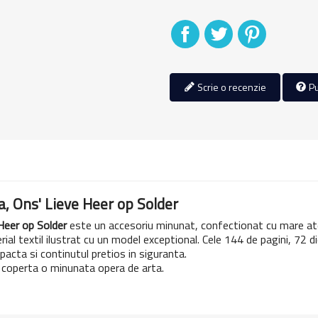
Distribuiti
Tweet
Pinterest
Scrie o recenzie
Pu
a, Ons' Lieve Heer op Solder
 Heer op Solder
este un accesoriu minunat, confectionat cu mare aten
ial textil ilustrat cu un model exceptional. Cele 144 de pagini, 72 d
acta si continutul pretios in siguranta.
e coperta o minunata opera de arta.