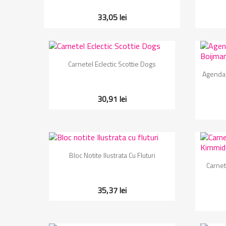
33,05 lei
Vizualizare rapida

Carnetel Eclectic Scottie Dogs
Agenda 
30,91 lei
Vizualizare rapida

Bloc Notite Ilustrata Cu Fluturi
Carnet
35,37 lei