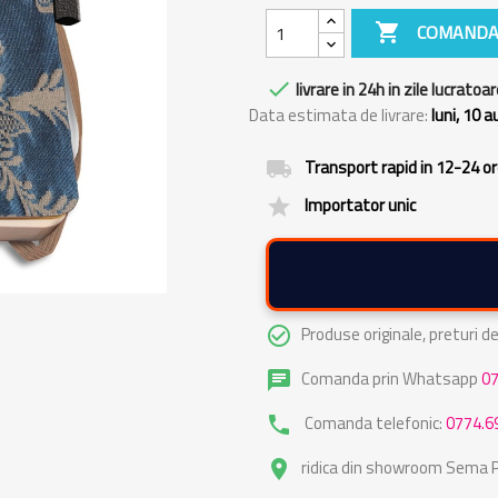

COMANDA

livrare in 24h in zile lucratoar
Data estimata de livrare:
luni, 10 
Transport rapid in 12-24 o
local_shipping
Importator unic
grade
Produse originale, preturi 
check_circle_outline
Comanda prin Whatsapp
0
chat
Comanda telefonic:
0774.6
phone
ridica din showroom Sema Pa
place