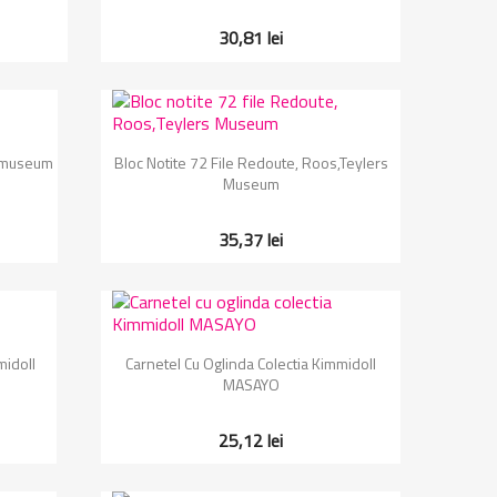
30,81 lei
Vizualizare rapida

ksmuseum
Bloc Notite 72 File Redoute, Roos,Teylers
Museum
35,37 lei
Vizualizare rapida

midoll
Carnetel Cu Oglinda Colectia Kimmidoll
MASAYO
25,12 lei