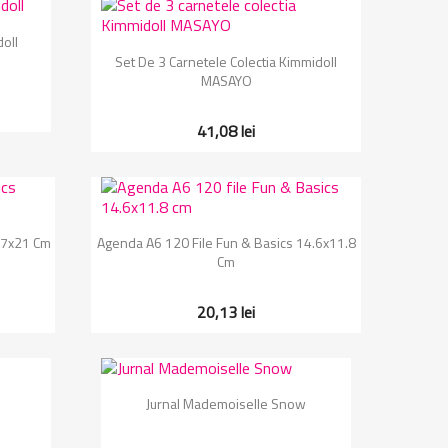
doll
Vizualizare rapida

Set De 3 Carnetele Colectia Kimmidoll
MASAYO
41,08 lei
Vizualizare rapida

.7x21 Cm
Agenda A6 120 File Fun & Basics 14.6x11.8
Cm
20,13 lei
Vizualizare rapida

Jurnal Mademoiselle Snow