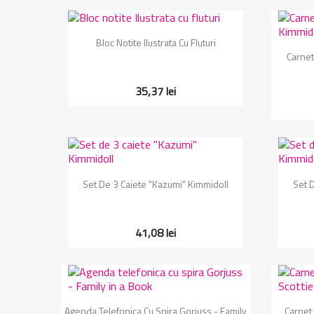
Vizualizare rapida

Bloc Notite Ilustrata Cu Fluturi
Carnet
35,37 lei
Vizualizare rapida

Set De 3 Caiete "Kazumi" Kimmidoll
Set 
41,08 lei
Vizualizare rapida

Agenda Telefonica Cu Spira Gorjuss - Family
Carnet 