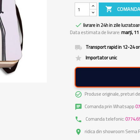

COMANDA

livrare in 24h in zile lucratoar
Data estimata de livrare:
marți, 11
Transport rapid in 12-24 o
local_shipping
Importator unic
grade
Produse originale, preturi 
check_circle_outline
Comanda prin Whatsapp
0
chat
Comanda telefonic:
0774.6
phone
ridica din showroom Sema Pa
place