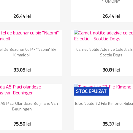
"TOMONA"
26,44 lei
26,44 lei
Vizualizare rapida
Vizualizare rapida


el De Buzunar Cu Pix "Naomi" By
Carnet Notite Adezive Colectia Ec
Kimmidoll
Scottie Dogs
33,05 lei
30,81 lei
STOC EPUIZAT
Vizualizare rapida
Vizualizare rapida


A5 Placi Olandeze Boijmans Van
Bloc Notite 72 File Kimono, Rij
Beuningen
75,50 lei
35,37 lei