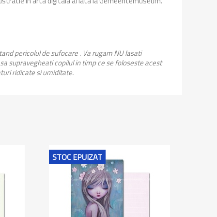
ilustratie in arta digitala aflata la Gemeentemuseum.
stand pericolul de sufocare . Va rugam NU lasati
 sa supravegheati copilul in timp ce se foloseste acest
uri ridicate si umiditate.
STOC EPUIZAT