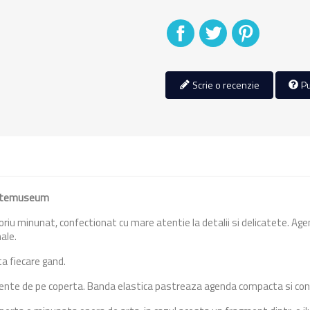
Distribuiti
Tweet
Pinterest
Scrie o recenzie
Pu
ntemuseum
riu minunat, confectionat cu mare atentie la detalii si delicatete. Ag
nale.
ta fiecare gand.
lemente de pe coperta. Banda elastica pastreaza agenda compacta si cont