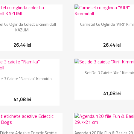
Vizualizare rapida
Vizualizare rapida


el Cu Oglinda Colectia Kimmidoll
Carnetel Cu Oglinda "AIRI" Kim
KAZUMI
26,44 lei
26,44 lei
Vizualizare rapida

Set De 3 Caiete "Airi" Kimmi
Vizualizare rapida

De 3 Caiete "Namika" Kimmidoll
41,08 lei
41,08 lei
Vizualizare rapida
Vizualizare rapida


Etichete Adezive Eclectic Scottie
Agenda 120 File Fun & Basics 29