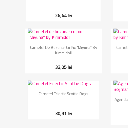
26,44 lei
Vizualizare rapida

Carnetel De Buzunar Cu Pix "Miyuna" By
Carnet
Kimmidoll
33,05 lei
Vizualizare rapida

Carnetel Eclectic Scottie Dogs
Agenda 
30,91 lei