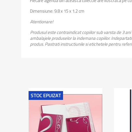
Fiecare agenda din aceasta colectie are ilustrata pe 
Dimensiune: 9.8 x 15 x 1.2 cm
Atentionare!
Produsul este contraindicat copiilor sub varsta de 3 ani
ambalajele produselor la indemana copiilor. Indepartati 
produs. Pastrati instructiunile si etichetele pentru refer
STOC EPUIZAT