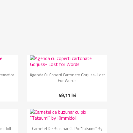
Vizualizare rapida

tematica
Agenda Cu Coperti Cartonate Gorjuss- Lost
For Words
49,11 lei
Vizualizare rapida

midoll
Carnetel De Buzunar Cu Pix "Tatsumi" By