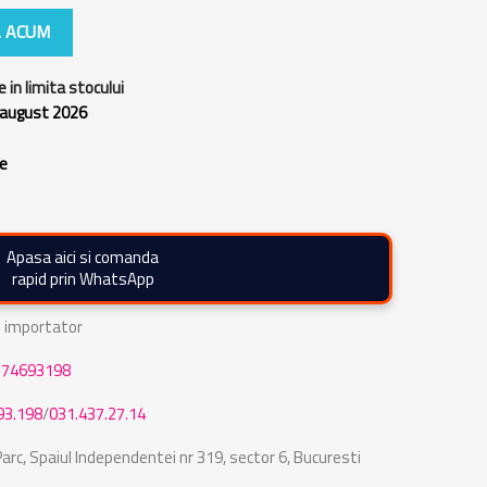
 ACUM
e in limita stocului
 august 2026
re
Apasa aici si comanda
rapid prin WhatsApp
de importator
774693198
93.198
/
031.437.27.14
rc, Spaiul Independentei nr 319, sector 6, Bucuresti