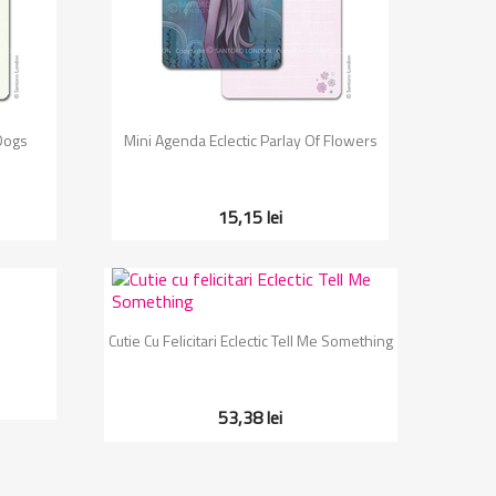
Vizualizare rapida

 Dogs
Mini Agenda Eclectic Parlay Of Flowers
15,15 lei
Vizualizare rapida

Cutie Cu Felicitari Eclectic Tell Me Something
53,38 lei