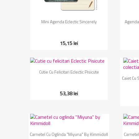
Vizualizare rapida

Mini Agenda Eclectic Sincerely
Agenda 
15,15 lei
Vizualizare rapida

Cutie Cu Felicitari Eclectic Pisicute
Caiet Cu 
53,38 lei
Vizualizare rapida

Carnetel Cu Oglinda "Miyuna" By Kimmidoll
Carnetel