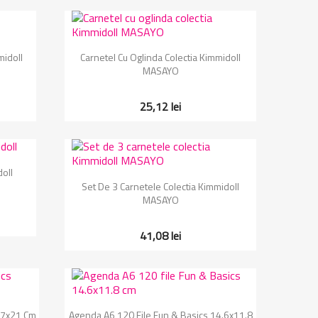
Vizualizare rapida

midoll
Carnetel Cu Oglinda Colectia Kimmidoll
MASAYO
25,12 lei
doll
Vizualizare rapida

Set De 3 Carnetele Colectia Kimmidoll
MASAYO
41,08 lei
Vizualizare rapida

.7x21 Cm
Agenda A6 120 File Fun & Basics 14.6x11.8