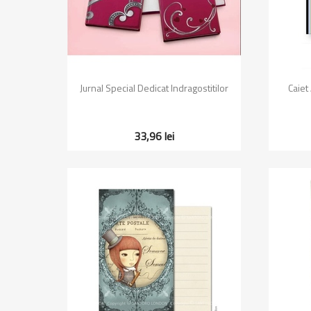
Vizualizare rapida

Jurnal Special Dedicat Indragostitilor
Caiet
33,96 lei