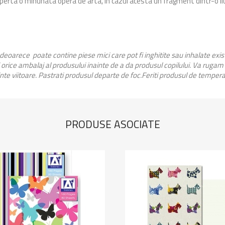
coperta o minunata opera de arta, in cazul acesta un fragment dintr-o 
 deoarece poate contine piese mici care pot fi inghitite sau inhalate exi
orice ambalaj al produsului inainte de a da produsul copilului. Va rugam
inte viitoare. Pastrati produsul departe de foc.Feriti produsul de temperat
PRODUSE ASOCIATE