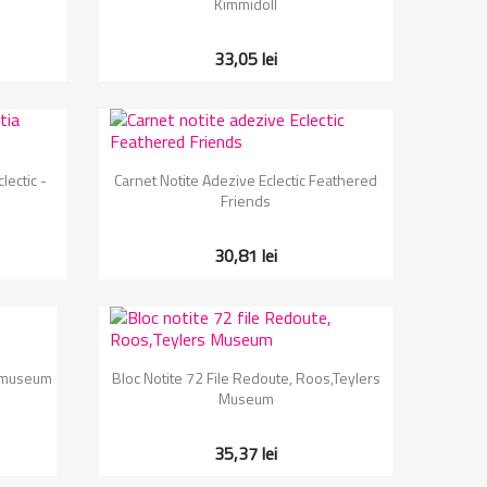
Kimmidoll
33,05 lei
Vizualizare rapida

lectic -
Carnet Notite Adezive Eclectic Feathered
Friends
30,81 lei
Vizualizare rapida

ksmuseum
Bloc Notite 72 File Redoute, Roos,Teylers
Museum
35,37 lei