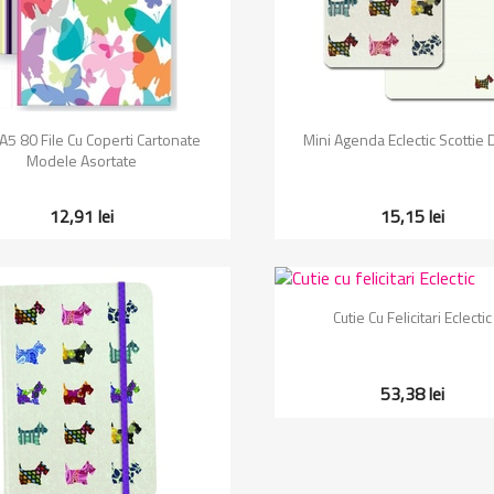
Vizualizare rapida
Vizualizare rapida


 A5 80 File Cu Coperti Cartonate
Mini Agenda Eclectic Scottie
Modele Asortate
12,91 lei
15,15 lei
Vizualizare rapida

Cutie Cu Felicitari Eclectic
53,38 lei