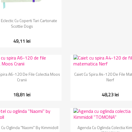
Vizualizare rapida

Eclectic Cu Coperti Tari Cartonate
Scottie Dogs
49,11 lei
Vizualizare rapida
Vizualizare rapida


Spira A6-120 De File Colectia Moos
Caiet Cu Spira A4-120 De File Ma
Cranii
Nerf
18,81 lei
48,23 lei
Vizualizare rapida
Vizualizare rapida


 Cu Oglinda "Naomi" By Kimmidoll
Agenda Cu Oglinda Colectia Kim