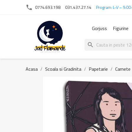
phone
0774.693.198
031.437.27.14
Program: L-V – 9:00
Gorjuss
Figurine
search
Acasa
Scoala si Gradinita
Papetarie
Carnete