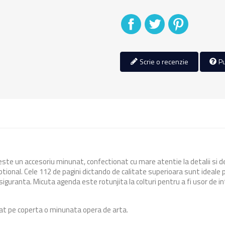
Distribuiti
Tweet
Pinterest
Scrie o recenzie
Pu
este un accesoriu minunat, confectionat cu mare atentie la detalii si d
tional. Cele 112 de pagini dictando de calitate superioara sunt ideale 
iguranta. Micuta agenda este rotunjita la colturi pentru a fi usor de i
trat pe coperta o minunata opera de arta.