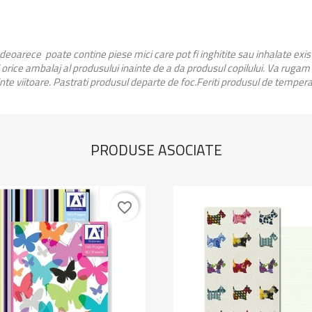
 deoarece poate contine piese mici care pot fi inghitite sau inhalate exi
orice ambalaj al produsului inainte de a da produsul copilului. Va rugam
inte viitoare. Pastrati produsul departe de foc.Feriti produsul de temperat
PRODUSE ASOCIATE
favorite_border