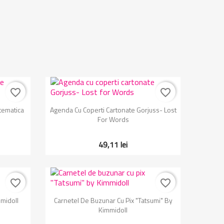
favorite_border
favorite_border
Vizualizare rapida

tematica
Agenda Cu Coperti Cartonate Gorjuss- Lost
For Words
49,11 lei
favorite_border
favorite_border
Vizualizare rapida

midoll
Carnetel De Buzunar Cu Pix "Tatsumi" By
Kimmidoll