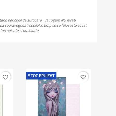
stand pericolul de sufocare . Va rugam NU lasati
 sa supravegheati copilul in timp ce se foloseste acest
uri ridicate si umiditate.
STOC EPUIZAT
favorite_border
favorite_border