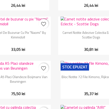
26,44 lei
26,44 lei
favorite_border
Vizualizare rapida
Vizualizare rapida


el De Buzunar Cu Pix "Naomi" By
Carnet Notite Adezive Colectia Ec
Kimmidoll
Scottie Dogs
33,05 lei
30,81 lei
STOC EPUIZAT
favorite_border
Vizualizare rapida
Vizualizare rapida


A5 Placi Olandeze Boijmans Van
Bloc Notite 72 File Kimono, Rij
Beuningen
75,50 lei
35,37 lei