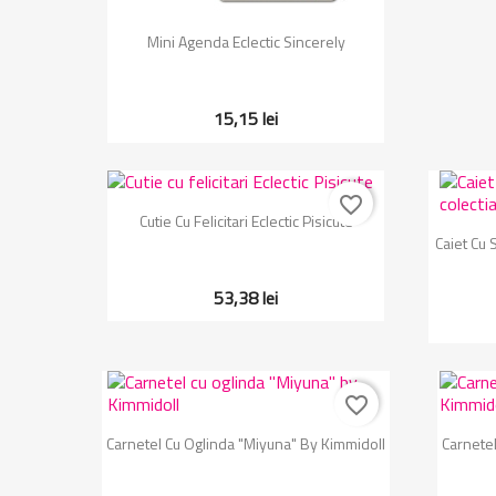
Vizualizare rapida

Mini Agenda Eclectic Sincerely
15,15 lei
favorite_border
Vizualizare rapida

Cutie Cu Felicitari Eclectic Pisicute
Caiet Cu 
53,38 lei
favorite_border
Vizualizare rapida

Carnetel Cu Oglinda "Miyuna" By Kimmidoll
Carnetel