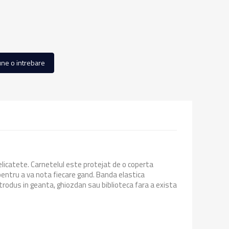
ne o intrebare
elicatete. Carnetelul este protejat de o coperta
pentru a va nota fiecare gand. Banda elastica
ntrodus in geanta, ghiozdan sau biblioteca fara a exista