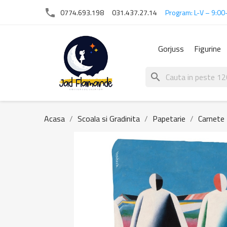
phone
0774.693.198
031.437.27.14
Program: L-V – 9:00
Gorjuss
Figurine
search
Acasa
Scoala si Gradinita
Papetarie
Carnete