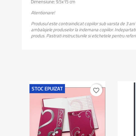
Dimensiune: 9.5x15 cm
Atentionare!
Produsul este contraindicat copiilor sub varsta de 3 ani
ambalajele produselor la indemana copiilor. Indepartati 
produs. Pastrati instructiunile si etichetele pentru refer
STOC EPUIZAT
favorite_border