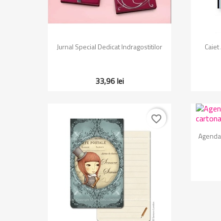
Vizualizare rapida

Jurnal Special Dedicat Indragostitilor
Caiet
33,96 lei
favorite_border
Agenda 