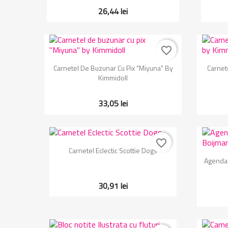
26,44 lei
favorite_border
Vizualizare rapida

Carnetel De Buzunar Cu Pix "Miyuna" By
Carnet
Kimmidoll
33,05 lei
favorite_border
Vizualizare rapida

Carnetel Eclectic Scottie Dogs
Agenda 
30,91 lei