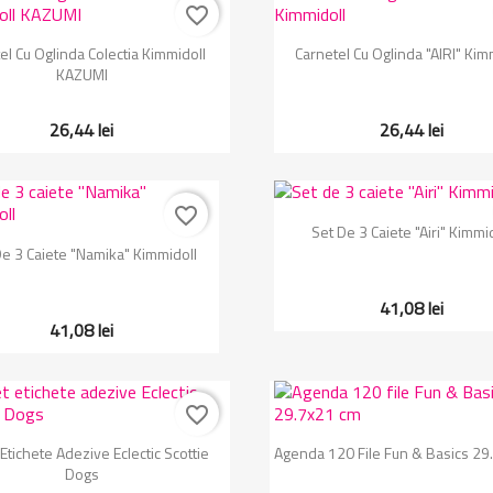
favorite_border
Vizualizare rapida
Vizualizare rapida


el Cu Oglinda Colectia Kimmidoll
Carnetel Cu Oglinda "AIRI" Kim
KAZUMI
26,44 lei
26,44 lei
favorite_border
Vizualizare rapida

Set De 3 Caiete "Airi" Kimmi
Vizualizare rapida

De 3 Caiete "Namika" Kimmidoll
41,08 lei
41,08 lei
favorite_border
Vizualizare rapida
Vizualizare rapida


Etichete Adezive Eclectic Scottie
Agenda 120 File Fun & Basics 29
Dogs