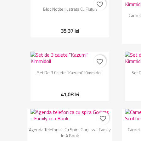
favorite_border
Vizualizare rapida

Bloc Notite Ilustrata Cu Fluturi
Carnet
35,37 lei
favorite_border
Vizualizare rapida

Set De 3 Caiete "Kazumi" Kimmidoll
Set 
41,08 lei
favorite_border
Vizualizare rapida

Agenda Telefonica Cu Spira Gorjuss - Family
Carnet 
In A Book