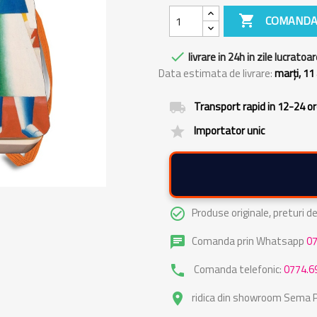

COMANDA

livrare in 24h in zile lucratoar
Data estimata de livrare:
marți, 11
Transport rapid in 12-24 o
local_shipping
Importator unic
grade
Produse originale, preturi 
check_circle_outline
Comanda prin Whatsapp
0
chat
Comanda telefonic:
0774.6
phone
ridica din showroom Sema Pa
place