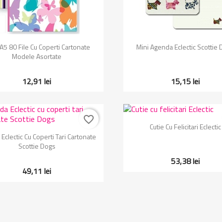
Vizualizare rapida
Vizualizare rapida


 A5 80 File Cu Coperti Cartonate
Mini Agenda Eclectic Scottie
Modele Asortate
12,91 lei
15,15 lei
favorite_border
Vizualizare rapida

Cutie Cu Felicitari Eclectic
Vizualizare rapida

Eclectic Cu Coperti Tari Cartonate
Scottie Dogs
53,38 lei
49,11 lei