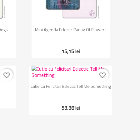
Vizualizare rapida

 Dogs
Mini Agenda Eclectic Parlay Of Flowers
15,15 lei
favorite_border
favorite_border
Vizualizare rapida

Cutie Cu Felicitari Eclectic Tell Me Something
53,38 lei