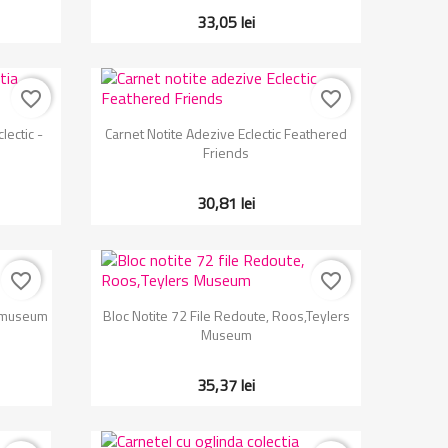
33,05 lei
favorite_border
favorite_border
Vizualizare rapida

lectic -
Carnet Notite Adezive Eclectic Feathered
Friends
30,81 lei
favorite_border
favorite_border
Vizualizare rapida

ksmuseum
Bloc Notite 72 File Redoute, Roos,Teylers
Museum
35,37 lei