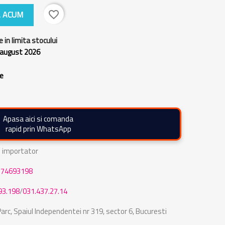
 ACUM
favorite_border
e in limita stocului
 august 2026
re
Apasa aici si comanda
rapid prin WhatsApp
de importator
774693198
93.198
/
031.437.27.14
rc, Spaiul Independentei nr 319, sector 6, Bucuresti