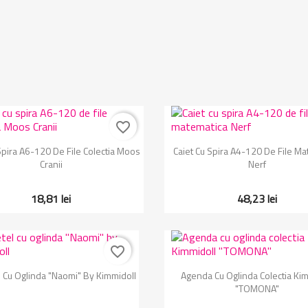
favorite_border
Vizualizare rapida
Vizualizare rapida


Spira A6-120 De File Colectia Moos
Caiet Cu Spira A4-120 De File Ma
Cranii
Nerf
18,81 lei
48,23 lei
favorite_border
Vizualizare rapida
Vizualizare rapida


 Cu Oglinda "Naomi" By Kimmidoll
Agenda Cu Oglinda Colectia Kim
"TOMONA"