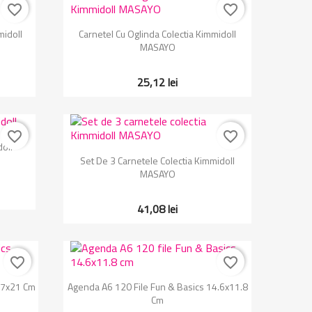
favorite_border
favorite_border
Vizualizare rapida

midoll
Carnetel Cu Oglinda Colectia Kimmidoll
MASAYO
25,12 lei
favorite_border
favorite_border
doll
Vizualizare rapida

Set De 3 Carnetele Colectia Kimmidoll
MASAYO
41,08 lei
favorite_border
favorite_border
Vizualizare rapida

.7x21 Cm
Agenda A6 120 File Fun & Basics 14.6x11.8
Cm