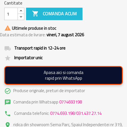
Cantitate

COMANDA ACUM

Ultimele produse in stoc
Data estimata de livrare:
vineri, 7 august 2026
Transport rapid in 12-24 ore
local_shipping
Importator unic
grade
Apasa aici si comanda
rapid prin WhatsApp
Produse originale, preturi de importator
check_circle_outline
Comanda prin Whatsapp
0774693198
chat
Comanda telefonic:
0774.693.198
/
031.437.27.14
phone
ridica din showroom Sema Parc, Spaiul Independentei nr 319,
place