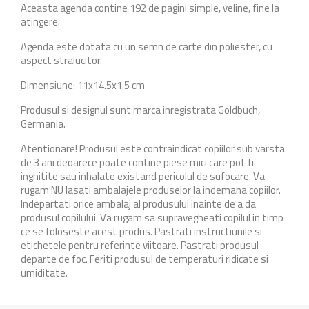
Aceasta agenda contine 192 de pagini simple, veline, fine la
atingere.
Agenda este dotata cu un semn de carte din poliester, cu
aspect stralucitor.
Dimensiune: 11x14.5x1.5 cm
Produsul si designul sunt marca inregistrata Goldbuch,
Germania.
Atentionare! Produsul este contraindicat copiilor sub varsta
de 3 ani deoarece poate contine piese mici care pot fi
inghitite sau inhalate existand pericolul de sufocare. Va
rugam NU lasati ambalajele produselor la indemana copiilor.
Indepartati orice ambalaj al produsului inainte de a da
produsul copilului. Va rugam sa supravegheati copilul in timp
ce se foloseste acest produs. Pastrati instructiunile si
etichetele pentru referinte viitoare. Pastrati produsul
departe de foc. Feriti produsul de temperaturi ridicate si
umiditate.