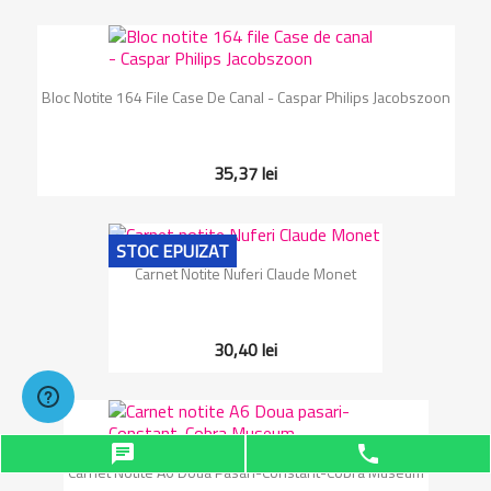
Bloc Notite 164 File Case De Canal - Caspar Philips Jacobszoon
35,37 lei
STOC EPUIZAT
Carnet Notite Nuferi Claude Monet
30,40 lei
chat
phone
Carnet Notite A6 Doua Pasari-Constant-Cobra Museum