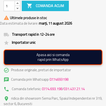

COMANDA ACUM

Ultimele produse in stoc
Data estimata de livrare:
marți, 11 august 2026
Transport rapid in 12-24 ore
local_shipping
Importator unic
grade
Apasa aici si comanda
rapid prin WhatsApp
Produse originale, preturi de importator
check_circle_outline
Comanda prin Whatsapp
0774693198
chat
Comanda telefonic:
0774.693.198
/
031.437.27.14
phone
ridica din showroom Sema Parc, Spaiul Independentei nr 319,
place
sector 6, Bucuresti