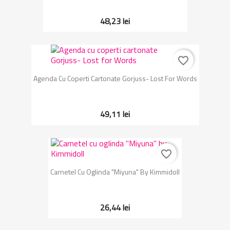
48,23 lei
favorite_border
Agenda Cu Coperti Cartonate Gorjuss- Lost For Words
49,11 lei
favorite_border
Carnetel Cu Oglinda "Miyuna" By Kimmidoll
26,44 lei