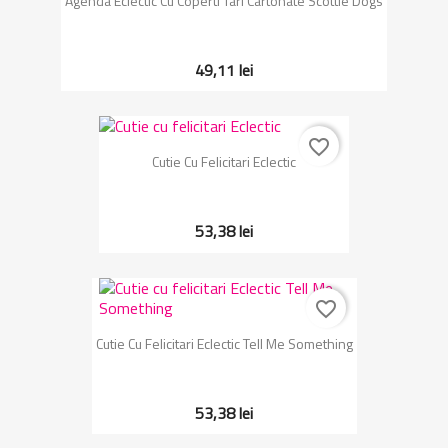
Agenda Eclectic Cu Coperti Tari Cartonate Scottie Dogs
49,11 lei
favorite_border
Cutie Cu Felicitari Eclectic
53,38 lei
favorite_border
Cutie Cu Felicitari Eclectic Tell Me Something
53,38 lei