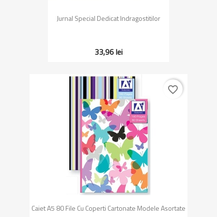
Jurnal Special Dedicat Indragostitilor
33,96 lei
favorite_border
Caiet A5 80 File Cu Coperti Cartonate Modele Asortate