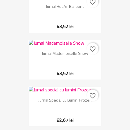
favorite_border
Jurnal Hot Air Balloons
43,52 lei
favorite_border
Jurnal Mademoiselle Snow
43,52 lei
favorite_border
Jurnal Special Cu Lumini Frozen
82,67 lei