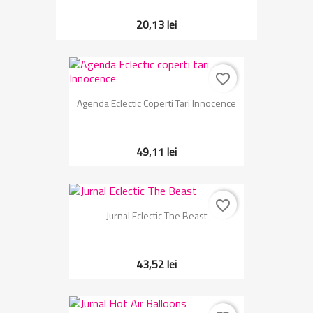
20,13 lei
favorite_border
Agenda Eclectic Coperti Tari Innocence
49,11 lei
favorite_border
Jurnal Eclectic The Beast
43,52 lei