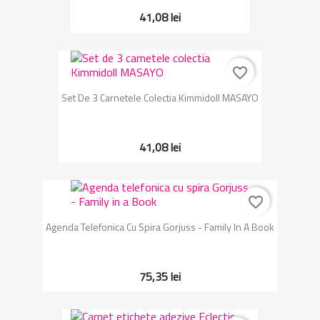
41,08 lei
favorite_border
Set De 3 Carnetele Colectia Kimmidoll MASAYO
41,08 lei
favorite_border
Agenda Telefonica Cu Spira Gorjuss - Family In A Book
75,35 lei