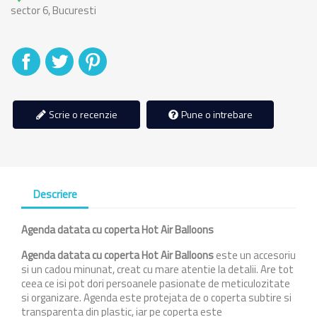
sector 6, Bucuresti
Distribuiti
Tweet
Pinterest
Scrie o recenzie
Pune o intrebare
Descriere
Agenda datata cu coperta
Hot Air Balloons
Agenda
datata cu coperta
Hot Air Balloons
este un accesoriu
si un cadou minunat, creat cu mare atentie la detalii. Are tot
ceea ce isi pot dori persoanele pasionate de meticulozitate
si organizare. Agenda este protejata de o coperta subtire si
transparenta din plastic, iar pe coperta este