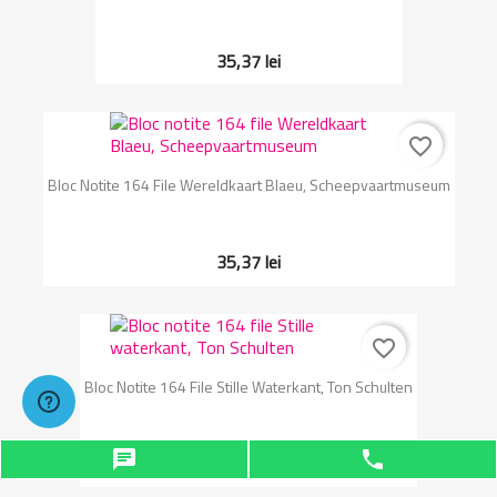
35,37 lei
favorite_border
Bloc Notite 164 File Wereldkaart Blaeu, Scheepvaartmuseum
35,37 lei
favorite_border
Bloc Notite 164 File Stille Waterkant, Ton Schulten
chat
phone
35,37 lei