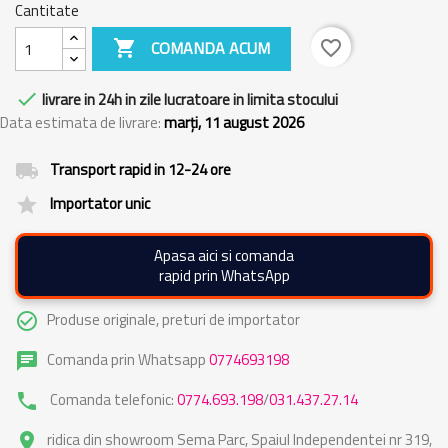
Cantitate

COMANDA ACUM
favorite_border

livrare in 24h in zile lucratoare in limita stocului
Data estimata de livrare:
marți, 11 august 2026
Transport rapid in 12-24 ore
local_shipping
Importator unic
grade
Apasa aici si comanda
rapid prin WhatsApp
Produse originale, preturi de importator
check_circle_outline
Comanda prin Whatsapp
0774693198
chat
Comanda telefonic:
0774.693.198
/
031.437.27.14
phone
ridica din showroom Sema Parc, Spaiul Independentei nr 319,
place