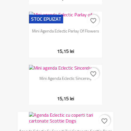
STOC EPUIZAT
favorite_border
Mini Agenda Eclectic Parlay Of Flowers
15,15 lei
favorite_border
Mini Agenda Eclectic Sincerely
15,15 lei
favorite_border