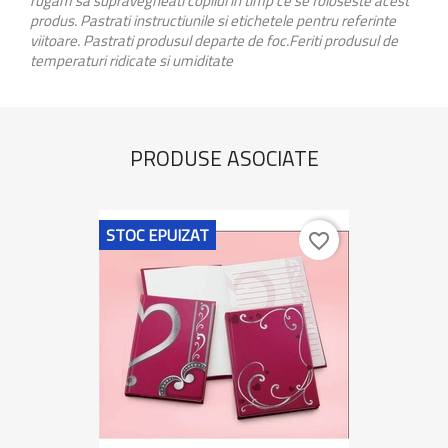
rugam sa supravegheati copilul in timp ce se foloseste acest
produs. Pastrati instructiunile si etichetele pentru referinte
viitoare. Pastrati produsul departe de foc.Feriti produsul de
temperaturi ridicate si umiditate
PRODUSE ASOCIATE
STOC EPUIZAT
favorite_border