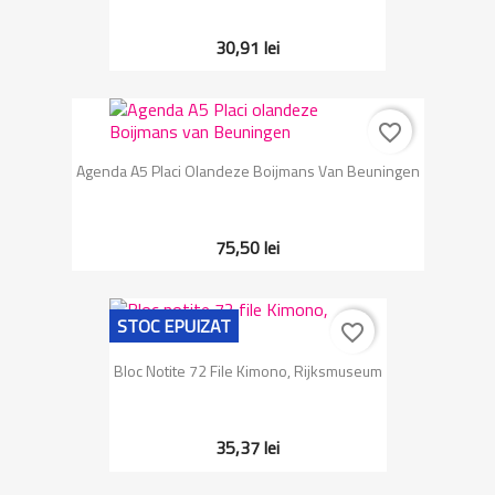
30,91 lei
favorite_border
Agenda A5 Placi Olandeze Boijmans Van Beuningen
75,50 lei
STOC EPUIZAT
favorite_border
Bloc Notite 72 File Kimono, Rijksmuseum
35,37 lei