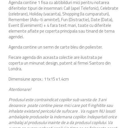
Agenda contine 1 fisa cu abtibilduri mici pentru notarea
diferitelor tipuri de insemnari: Call (apel Telefonic), Celebrate
(celebrare), Holiday (vacanta), Shopping (la cumparaturi),
Remember (Adu-ti aminte!), Fun (Distractie), Date (Data),
Event (Eveniment) + 4 fara text mari, toate cu diferitele
elemente aflate pe coperta principala sau tinand de tema
agendei.
Agenda contine un semn de carte bleu din poliester.
Fiecare agenda din aceasta colectie are ilustrata pe
coperta un minunat design, patent al firmei Santoro din
Londra.
Dimensiune aprox.: 11x15 x1.4cm
Atentionare!
Produsul este contraindicat copiilor sub varsta de 3 ani
deoarece poate contine piese mici care pot fi inghitite sau
inhalate existand pericolul de sufocare . Va rugam NU lasati
ambalajele produselor la indemana copiilor. Indepartati orice
ambalaj al produsului inainte de a da produsul copilului. Va