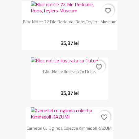
favorite_border
Bloc Notite 72 File Redoute, Roos,Teylers Museum
35,37 lei
favorite_border
Bloc Notite Ilustrata Cu Fluturi
35,37 lei
favorite_border
Carnetel Cu Oglinda Colectia Kimmidoll KAZUMI