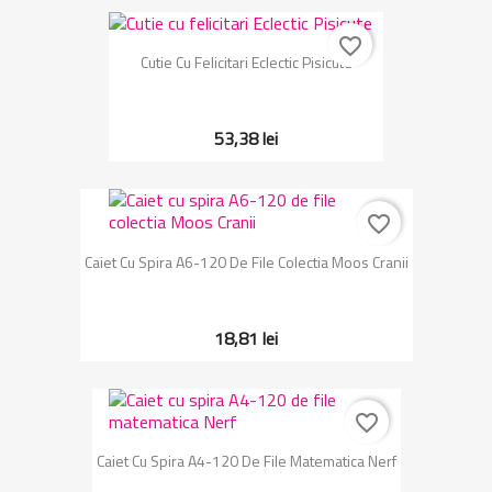
favorite_border
Cutie Cu Felicitari Eclectic Pisicute
53,38 lei
favorite_border
Caiet Cu Spira A6-120 De File Colectia Moos Cranii
18,81 lei
favorite_border
Caiet Cu Spira A4-120 De File Matematica Nerf