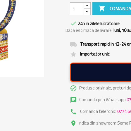

COMANDA

24h in zilele lucratoare
Data estimata de livrare:
luni, 10 
Transport rapid in 12-24 o
local_shipping
Importator unic
grade
Produse originale, preturi 
check_circle_outline
Comanda prin Whatsapp
0
chat
Comanda telefonic:
0774.6
phone
ridica din showroom Sema Pa
place