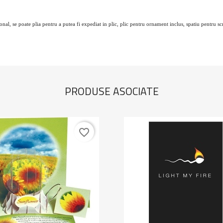
onal, se poate plia pentru a putea fi expediat in plic, plic pentru ornament inclus, spatiu pentru s
PRODUSE ASOCIATE
favorite_border