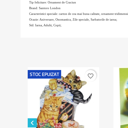
Tip felicitare: Ornament de Craciun
Brand: Santoro London
Caracteristici speciale: carton de cea mai buna calitate, ornament tridimensi
Ocazie: Aniversare, Onomastica, Zile speciale, Sarbatorile de iarna;
Stil: Iarna, Adulti, Copii;
STOC EPUIZAT
favorite_border
favorite_border
