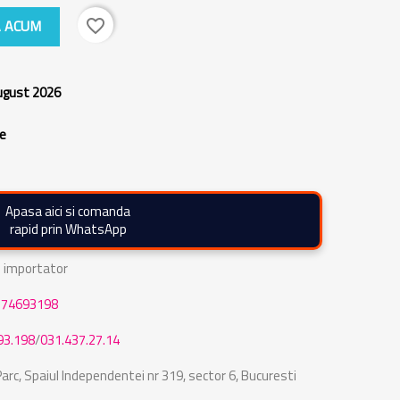
 ACUM
favorite_border
august 2026
re
Apasa aici si comanda
rapid prin WhatsApp
de importator
774693198
93.198
/
031.437.27.14
rc, Spaiul Independentei nr 319, sector 6, Bucuresti