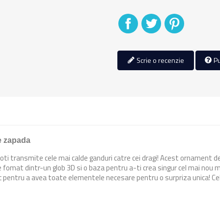
Distribuiti
Tweet
Pinterest
Scrie o recenzie
Pu
e zapada
ti transmite cele mai calde ganduri catre cei dragi! Acest ornament de 
mat dintr-un glob 3D si o baza pentru a-ti crea singur cel mai nou model
plic pentru a avea toate elementele necesare pentru o surpriza unica! Cel