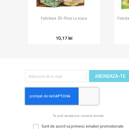
Vizualizare rapida

rl
Felicitare 3D-Pisoi La Joaca
Felici
10,17 lei
Te poti dezabone oricand doresti
Sunt de acord sa primesc emailuri promotionale