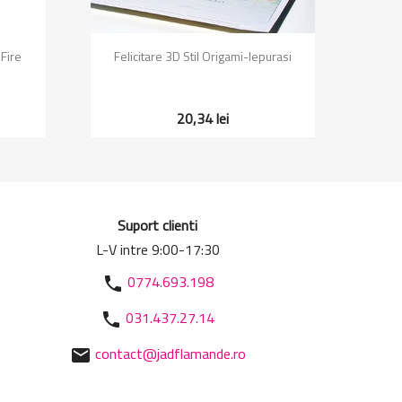
Vizualizare rapida

 Fire
Felicitare 3D Stil Origami-Iepurasi
Feli
20,34 lei
Suport clienti
L-V intre 9:00-17:30
0774.693.198
phone
031.437.27.14
phone
contact@jadflamande.ro
mail