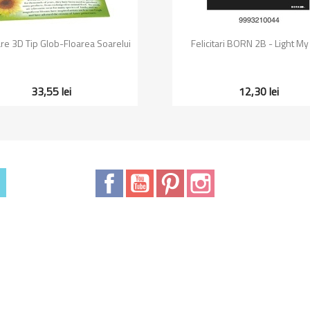
Vizualizare rapida
Vizualizare rapida


tare 3D Tip Glob-Floarea Soarelui
Felicitari BORN 2B - Light My
33,55 lei
12,30 lei
Facebook
YouTube
Pinterest
Instagram