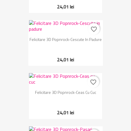
24,01 lei
favorite_border
Felicitare 3D Popnrock-Cescute In Padure
24,01 lei
favorite_border
Felicitare 3D Popnrock-Ceas Cu Cuc
24,01 lei