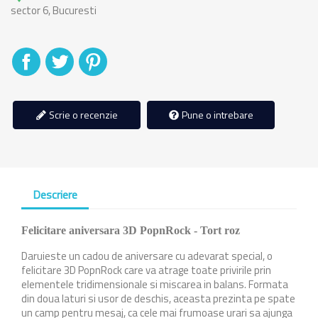
sector 6, Bucuresti
Distribuiti
Tweet
Pinterest
Scrie o recenzie
Pune o intrebare
Descriere
Felicitare aniversara 3D PopnRock - Tort roz
Daruieste un cadou de aniversare cu adevarat special, o
felicitare 3D PopnRock care va atrage toate privirile prin
elementele tridimensionale si miscarea in balans. Formata
din doua laturi si usor de deschis, aceasta prezinta pe spate
un camp pentru mesaj, ca cele mai frumoase urari sa ajunga