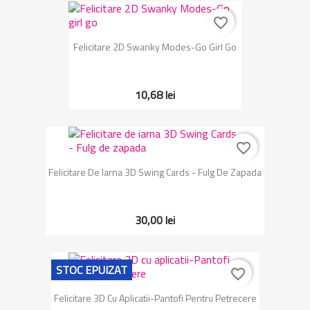
favorite_border
Felicitare 2D Swanky Modes-Go Girl Go
10,68 lei
favorite_border
Felicitare De Iarna 3D Swing Cards - Fulg De Zapada
30,00 lei
STOC EPUIZAT
favorite_border
Felicitare 3D Cu Aplicatii-Pantofi Pentru Petrecere