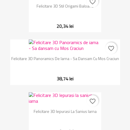
favorite_border
Felicitare 3D Stil Origami Baloane
20,34 lei
favorite_border
Felicitare 3D Panoramics De Iarna - Sa Dansam Cu Mos Craciun
38,74 lei
favorite_border
Felicitare 3D Iepurasi La Sanius Iarna