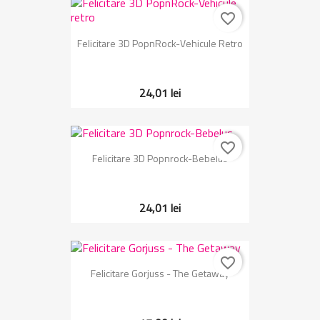
favorite_border
Felicitare 3D PopnRock-Vehicule Retro
24,01 lei
favorite_border
Felicitare 3D Popnrock-Bebelus
24,01 lei
favorite_border
Felicitare Gorjuss - The Getaway