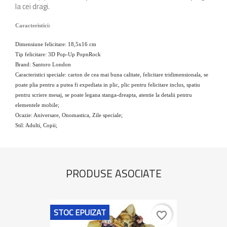
la cei dragi.
Caracteristici:
Dimensiune felicitare: 18,5x16 cm
Tip felicitare: 3D Pop-Up PopnRock
Brand: Santoro London
Caracteristici speciale: carton de cea mai buna calitate, felicitare tridimensionala, se
poate plia pentru a putea fi expediata in plic, plic pentru felicitare inclus, spatiu
pentru scriere mesaj, se poate legana stanga-dreapta, atentie la detalii pentru
elementele mobile;
Ocazie: Aniversare, Onomastica, Zile speciale;
Stil: Adulti, Copii;
PRODUSE ASOCIATE
STOC EPUIZAT
favorite_border