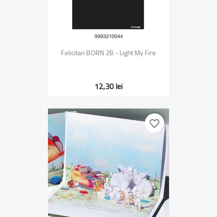
Felicitari BORN 2B - Light My Fire
12,30 lei
favorite_border