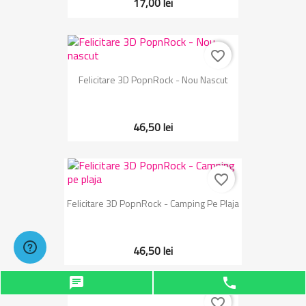
17,00 lei
favorite_border
Felicitare 3D PopnRock - Nou Nascut
46,50 lei
favorite_border
Felicitare 3D PopnRock - Camping Pe Plaja
46,50 lei
chat
phone
favorite_border