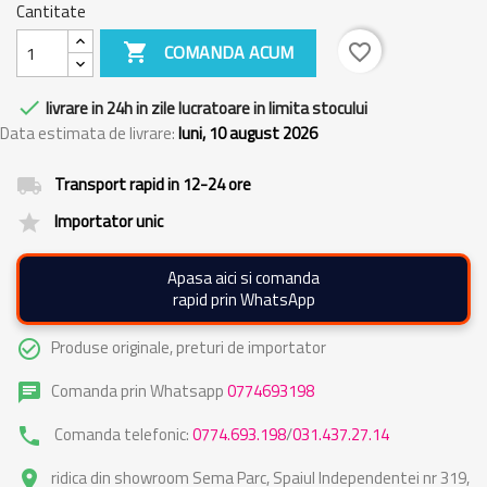
Cantitate

COMANDA ACUM
favorite_border

livrare in 24h in zile lucratoare in limita stocului
Data estimata de livrare:
luni, 10 august 2026
Transport rapid in 12-24 ore
local_shipping
Importator unic
grade
Apasa aici si comanda
rapid prin WhatsApp
Produse originale, preturi de importator
check_circle_outline
Comanda prin Whatsapp
0774693198
chat
Comanda telefonic:
0774.693.198
/
031.437.27.14
phone
ridica din showroom Sema Parc, Spaiul Independentei nr 319,
place