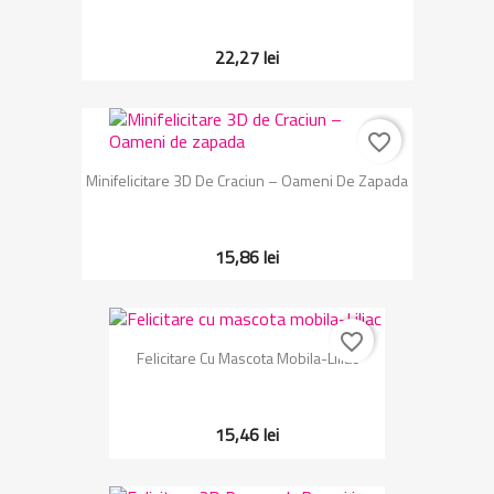
22,27 lei
favorite_border
Minifelicitare 3D De Craciun – Oameni De Zapada
15,86 lei
favorite_border
Felicitare Cu Mascota Mobila-Liliac
15,46 lei