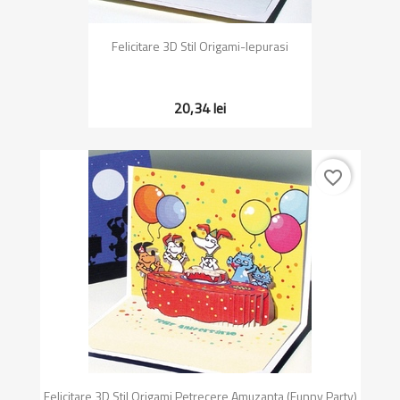
Felicitare 3D Stil Origami-Iepurasi
20,34 lei
favorite_border
Felicitare 3D Stil Origami Petrecere Amuzanta (Funny Party)