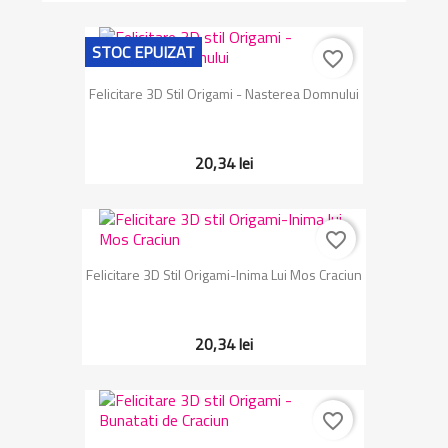
STOC EPUIZAT
favorite_border
Felicitare 3D Stil Origami - Nasterea Domnului
20,34 lei
favorite_border
Felicitare 3D Stil Origami-Inima Lui Mos Craciun
20,34 lei
favorite_border