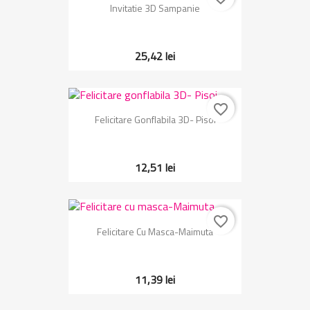
Invitatie 3D Sampanie
25,42 lei
favorite_border
Felicitare Gonflabila 3D- Pisoi
12,51 lei
favorite_border
Felicitare Cu Masca-Maimuta
11,39 lei