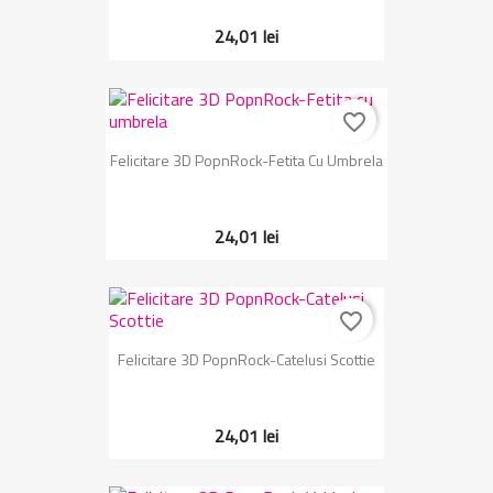
24,01 lei
favorite_border
Felicitare 3D PopnRock-Fetita Cu Umbrela
24,01 lei
favorite_border
Felicitare 3D PopnRock-Catelusi Scottie
24,01 lei