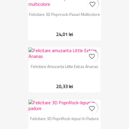
favorite_border
Felicitare 3D Popnrock-Pasari Multicolore
24,01 lei
favorite_border
Felicitare Amuzanta Little Extras Ananas
20,33 lei
favorite_border
Felicitare 3D PopnRock-Iepuri In Padure