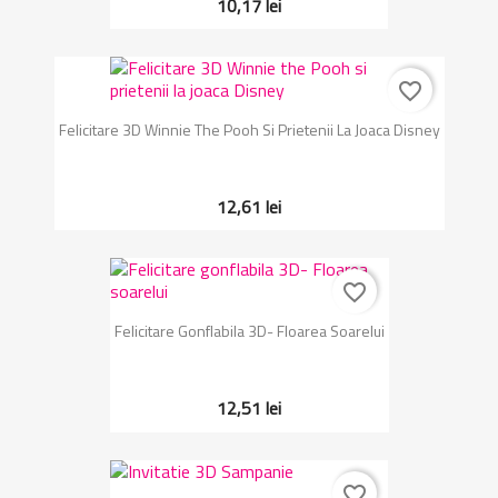
10,17 lei
favorite_border
Felicitare 3D Winnie The Pooh Si Prietenii La Joaca Disney
12,61 lei
favorite_border
Felicitare Gonflabila 3D- Floarea Soarelui
12,51 lei
favorite_border