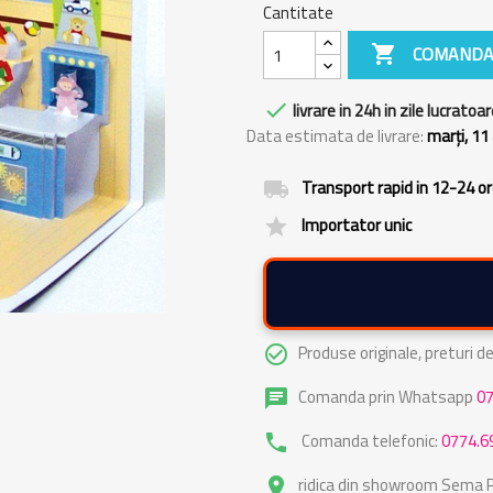
Cantitate

COMANDA

livrare in 24h in zile lucratoar
Data estimata de livrare:
marți, 11
Transport rapid in 12-24 o
local_shipping
Importator unic
grade
Produse originale, preturi 
check_circle_outline
Comanda prin Whatsapp
0
chat
Comanda telefonic:
0774.6
phone
ridica din showroom Sema Pa
place