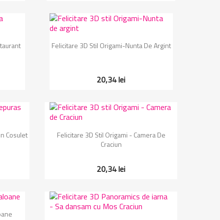
Vizualizare rapida

staurant
Felicitare 3D Stil Origami-Nunta De Argint
20,34 lei
Vizualizare rapida

In Cosulet
Felicitare 3D Stil Origami - Camera De
Craciun
20,34 lei
loane