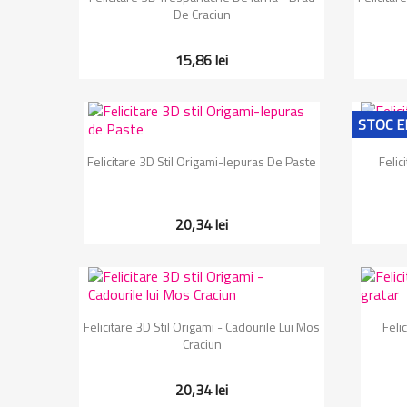
De Craciun
15,86 lei
STOC E
Vizualizare rapida

Felicitare 3D Stil Origami-Iepuras De Paste
Felic
20,34 lei
Vizualizare rapida

Felicitare 3D Stil Origami - Cadourile Lui Mos
Feli
Craciun
20,34 lei