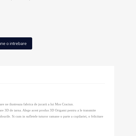
ne o intrebare
re ne ilustreaza fabrica de jucarii a lui Mos Craciun.
itare 3D de iarna. Alege acest produs 3D Origami pentru a le transmite
ourile. Si cum in sufletele tuturor ramane o parte a copilariei, o felicitare