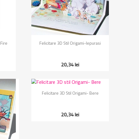
Vizualizare rapida

 Fire
Felicitare 3D Stil Origami-Iepurasi
20,34 lei
Vizualizare rapida

Felicitare 3D Stil Origami- Bere
20,34 lei