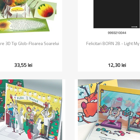
Vizualizare rapida
Vizualizare rapida


tare 3D Tip Glob-Floarea Soarelui
Felicitari BORN 2B - Light My
33,55 lei
12,30 lei