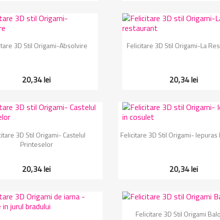
Vizualizare rapida
Vizualizare rapida


itare 3D Stil Origami-Absolvire
Felicitare 3D Stil Origami-La Re
20,34 lei
20,34 lei
Vizualizare rapida
Vizualizare rapida


citare 3D Stil Origami- Castelul
Felicitare 3D Stil Origami- Iepuras 
Printeselor
20,34 lei
20,34 lei
Vizualizare rapida

Felicitare 3D Stil Origami Ba