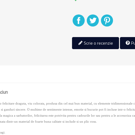
Distribuiti
Tweet
Pinterest
Scrie o recenzie
Pu
aciun
o felicitare draguta, viu colorata, produsa din cel mai bun material, cu elemente tridimensionale ca
 si ganduri sincere. O multime de sentimente intense, emotie si bucurie pot fi incluse intr-o felic
magica a sarbatorilor, felicitarea este potrivita pentru cadourile lor sau pentru a le accesoriza cad
nata dintr-un material de foarte buna calitate si include si un plic rosu.
agi.