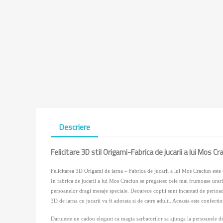
Descriere
Felicitare 3D stil Origami-Fabrica de jucarii a lui Mos Cr
Felicitarea 3D Origami de iarna – Fabrica de jucarii a lui Mos Craciun este 
In fabrica de jucarii a lui Mos Craciun se pregatesc cele mai frumoase urari
persoanelor dragi mesaje speciale. Deoarece copiii sunt incantati de perioada 
3D de iarna cu jucarii va fi adorata si de catre adulti. Aceasta este confectio
Daruieste un cadou elegant ca magia sarbatorilor sa ajunga la persoanele dr