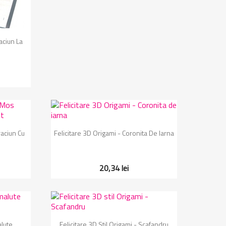
aciun La
Vizualizare rapida

raciun Cu
Felicitare 3D Origami - Coronita De Iarna
20,34 lei
Vizualizare rapida

alute
Felicitare 3D Stil Origami - Scafandru