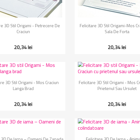
Vizualizare rapida
Vizualizare rapida


are 3D Stil Origami - Petrecere De
Felicitare 3D Stil Origami-Mos Cr
Craciun
Sala De Forta
20,34 lei
20,34 lei
Vizualizare rapida
Vizualizare rapida


are 3D Stil Origami - Mos Craciun
Felicitare 3D Stil Origami - Mos C
Langa Brad
Prietenul Sau Ursulet
20,34 lei
20,34 lei
Vizualizare rapida
Vizualizare rapida


re 3D De Iarna – Oameni De Zapada
Felicitare 3D De Iarna - Anim