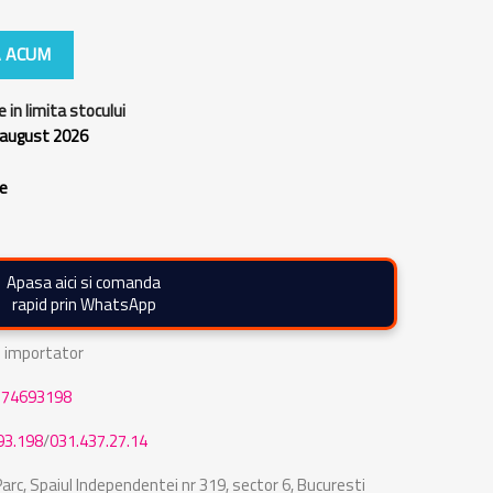
 ACUM
e in limita stocului
 august 2026
re
Apasa aici si comanda
rapid prin WhatsApp
de importator
774693198
93.198
/
031.437.27.14
rc, Spaiul Independentei nr 319, sector 6, Bucuresti