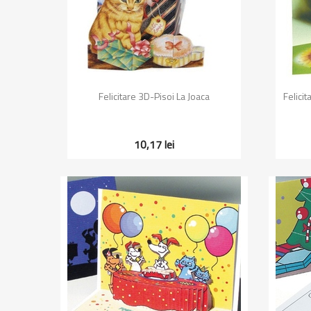
Vizualizare rapida

Felicitare 3D-Pisoi La Joaca
Felici
10,17 lei