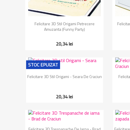
Vizualizare rapida

Felicitare 3D Stil Origami Petrecere
Felicit
Amuzanta (Funny Party)
20,34 lei
STOC EPUIZAT
Vizualizare rapida

Felicitare 3D Stil Origami - Seara De Craciun
Felicit
20,34 lei
Vizualizare rapida

Felicitare 3D Trespanache De Iarna - Brad
Felicita