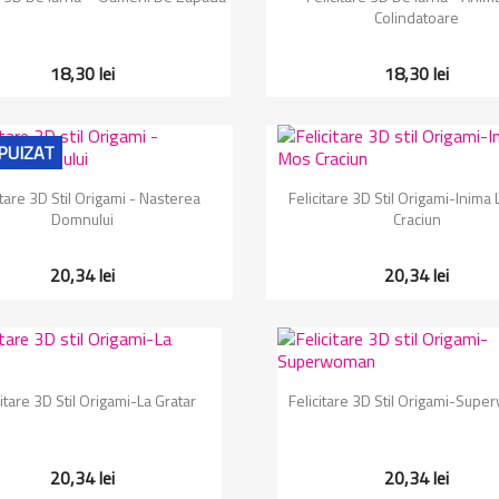
Colindatoare
18,30 lei
18,30 lei
PUIZAT
Vizualizare rapida
Vizualizare rapida


itare 3D Stil Origami - Nasterea
Felicitare 3D Stil Origami-Inima
Domnului
Craciun
20,34 lei
20,34 lei
Vizualizare rapida
Vizualizare rapida


citare 3D Stil Origami-La Gratar
Felicitare 3D Stil Origami-Sup
20,34 lei
20,34 lei