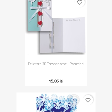
favorite_border
Felicitare 3D Trespanache - Porumbei
15,86 lei
favorite_border