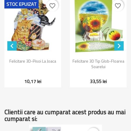
STOC EPUIZAT
favorite_border
favorite_border


Felicitare 3D-Pisoi La Joaca
Felicitare 3D Tip Glob-Floarea
Soarelui
10,17 lei
33,55 lei
Clientii care au cumparat acest produs au mai
cumparat si: