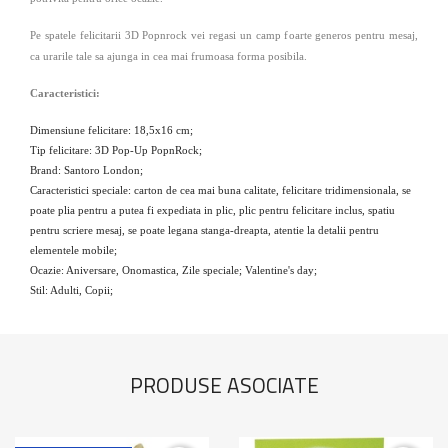
Pe spatele felicitarii 3D Popnrock vei regasi un camp foarte generos pentru mesaj,
ca urarile tale sa ajunga in cea mai frumoasa forma posibila.
Caracteristici:
Dimensiune felicitare: 18,5x16 cm;
Tip felicitare: 3D Pop-Up PopnRock;
Brand: Santoro London;
Caracteristici speciale: carton de cea mai buna calitate, felicitare tridimensionala, se
poate plia pentru a putea fi expediata in plic, plic pentru felicitare inclus, spatiu
pentru scriere mesaj, se poate legana stanga-dreapta, atentie la detalii pentru
elementele mobile;
Ocazie: Aniversare, Onomastica, Zile speciale; Valentine's day;
Stil: Adulti, Copii;
PRODUSE ASOCIATE