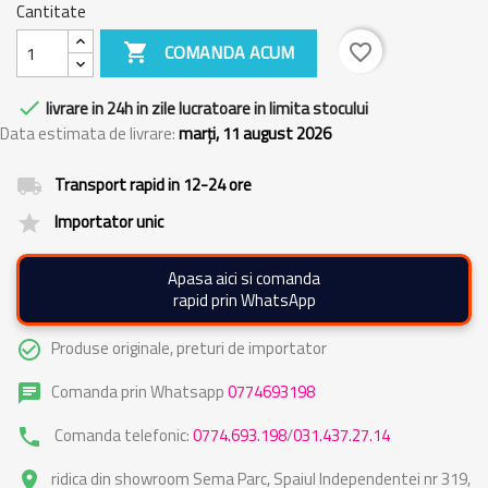
Cantitate

COMANDA ACUM
favorite_border

livrare in 24h in zile lucratoare in limita stocului
Data estimata de livrare:
marți, 11 august 2026
Transport rapid in 12-24 ore
local_shipping
Importator unic
grade
Apasa aici si comanda
rapid prin WhatsApp
Produse originale, preturi de importator
check_circle_outline
Comanda prin Whatsapp
0774693198
chat
Comanda telefonic:
0774.693.198
/
031.437.27.14
phone
ridica din showroom Sema Parc, Spaiul Independentei nr 319,
place