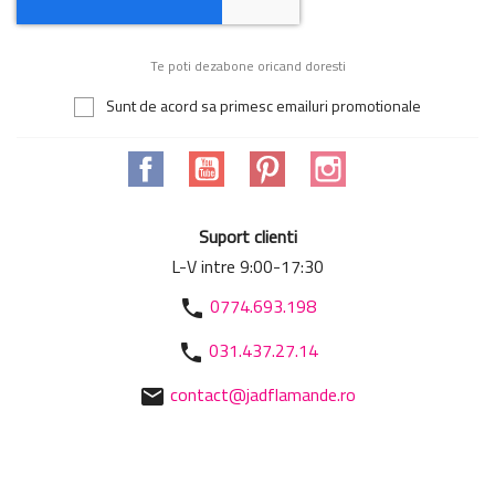
Te poti dezabone oricand doresti
Sunt de acord sa primesc emailuri promotionale
Facebook
YouTube
Pinterest
Instagram
Suport clienti
L-V intre 9:00-17:30
0774.693.198
phone
031.437.27.14
phone
contact@jadflamande.ro
mail