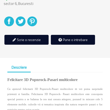
sector 6, Bucuresti
Distribuiti
Tweet
Pinterest
Scrie o recenzie
Pune o intrebare
Descriere
Felicitare 3D Popnrock-Pasari multicolore
Cu ajutorul felicitarii 3D Popnrock-Pasari multicolore iti vei putea surprinde
prietenii si familia. Felicitarea 3D Popnrock- Pasari multicolore este conceputa
special pentru a se balansa la cea mai usoara atingere, punand in miscare cele 5
elemente mobile. culorile vii si tematica inspirata din natura respectiv pasari o fac
potrivita pentru orice ocazie.