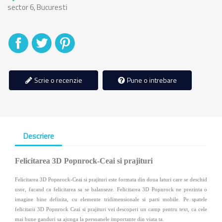
sector 6, Bucuresti
Distribuiti
Tweet
Pinterest
Scrie o recenzie
Pune o intrebare
Descriere
Felicitarea 3D Popnrock-Ceai si prajituri
Felicitarea 3D Popnrock-Ceai si prajituri este formata din doua laturi care se deschid
usor, facand ca felicitarea sa se balanseze. Felicitarea 3D Popnrock ne prezinta o
imagine bine definita, cu elemente tridimensionale si parti mobile. Pe spatele
felicitarii 3D Popnrock Ceai si prajituri vei descoperi un camp pentru text, ca cele
mai bune ganduri sa ajunga la persoanele importante din viata ta.