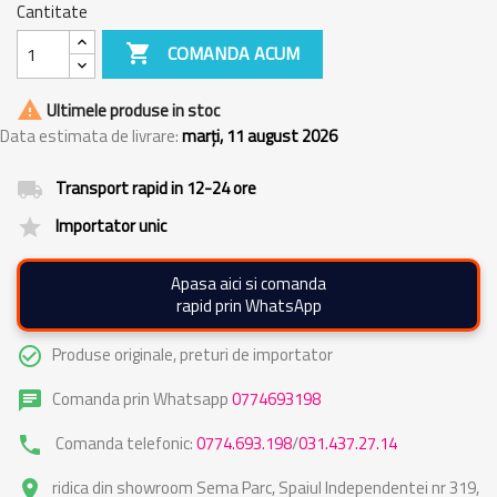
Cantitate

COMANDA ACUM

Ultimele produse in stoc
Data estimata de livrare:
marți, 11 august 2026
Transport rapid in 12-24 ore
local_shipping
Importator unic
grade
Apasa aici si comanda
rapid prin WhatsApp
Produse originale, preturi de importator
check_circle_outline
Comanda prin Whatsapp
0774693198
chat
Comanda telefonic:
0774.693.198
/
031.437.27.14
phone
ridica din showroom Sema Parc, Spaiul Independentei nr 319,
place