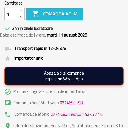
Cantitate

COMANDA ACUM

24h in zilele lucratoare
Data estimata de livrare:
marți, 11 august 2026
Transport rapid in 12-24 ore
local_shipping
Importator unic
grade
Apasa aici si comanda
rapid prin WhatsApp
Produse originale, preturi de importator
check_circle_outline
Comanda prin Whatsapp
0774693198
chat
Comanda telefonic:
0774.693.198
/
031.437.27.14
phone
ridica din showroom Sema Parc, Spaiul Independentei nr 319,
place