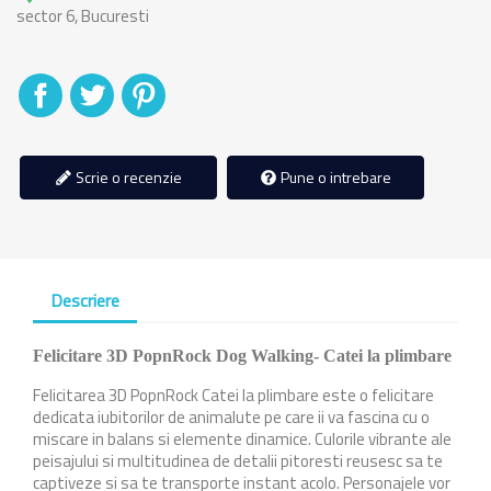
sector 6, Bucuresti
Distribuiti
Tweet
Pinterest
Scrie o recenzie
Pune o intrebare
Descriere
Felicitare 3D PopnRock Dog Walking- Catei la plimbare
Felicitarea 3D PopnRock Catei la plimbare este o felicitare
dedicata iubitorilor de animalute pe care ii va fascina cu o
miscare in balans si elemente dinamice. Culorile vibrante ale
peisajului si multitudinea de detalii pitoresti reusesc sa te
captiveze si sa te transporte instant acolo. Personajele vor