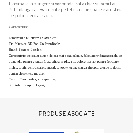
fi animate la atingere si vor prinde viata chiar su ochii tai.
Poti adauga cateva cuvinte pe felicitare pe spatele acesteia
in spatiul dedicat special.
Caracteristici:
Dimensiune felicitare: 18,5x16 cm;
Tip felicitare: 3D Pop-Up PopnRock;
Brand: Santoro London;
Caracteristici speciale: carton de cea mai buna calitate, felicitare tridimensionala, se
poate plia pentru a putea fi expediata in plic, plic colorat asortat pentru felicitare
inclus, spatiu pentru scriere mesaj, se poate legana stanga-dreapta, atentie la detalii
pentru elementele mobile;
Ocazie: Onomastica, Zile speciale;
Stil: Adulti, Copii, Dragut;
PRODUSE ASOCIATE