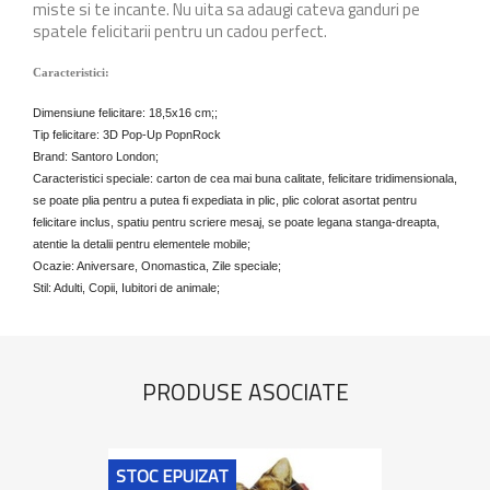
miste si te incante. Nu uita sa adaugi cateva ganduri pe
spatele felicitarii pentru un cadou perfect.
Caracteristici:
Dimensiune felicitare: 18,5x16 cm;;
Tip felicitare: 3D Pop-Up PopnRock
Brand: Santoro London;
Caracteristici speciale: carton de cea mai buna calitate, felicitare tridimensionala,
se poate plia pentru a putea fi expediata in plic, plic colorat asortat pentru
felicitare inclus, spatiu pentru scriere mesaj, se poate legana stanga-dreapta,
atentie la detalii pentru elementele mobile;
Ocazie: Aniversare, Onomastica, Zile speciale;
Stil: Adulti, Copii, Iubitori de animale;
PRODUSE ASOCIATE
STOC EPUIZAT