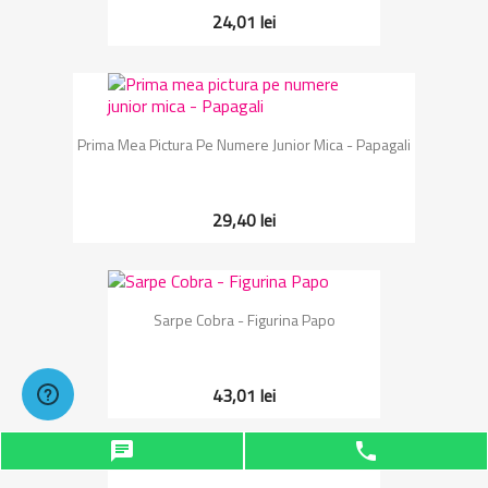
24,01 lei
Prima Mea Pictura Pe Numere Junior Mica - Papagali
29,40 lei
Sarpe Cobra - Figurina Papo
43,01 lei
chat
phone