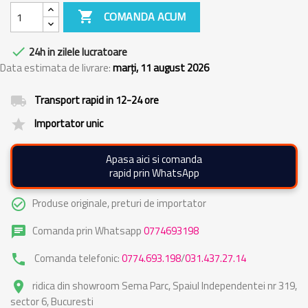

COMANDA ACUM

24h in zilele lucratoare
Data estimata de livrare:
marți, 11 august 2026
Transport rapid in 12-24 ore
local_shipping
Importator unic
grade
Apasa aici si comanda
rapid prin WhatsApp
Produse originale, preturi de importator
check_circle_outline
Comanda prin Whatsapp
0774693198
chat
Comanda telefonic:
0774.693.198
/
031.437.27.14
phone
ridica din showroom Sema Parc, Spaiul Independentei nr 319,
place
sector 6, Bucuresti