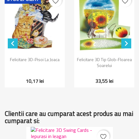
favorite_border
favorite_border


Felicitare 3D-Pisoi La Joaca
Felicitare 3D Tip Glob-Floarea
Soarelui
10,17 lei
33,55 lei
Clientii care au cumparat acest produs au mai
cumparat si:
favorite_border