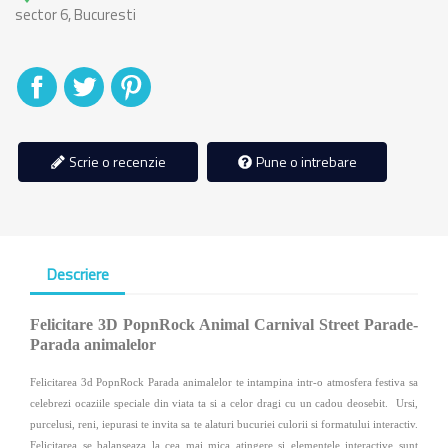
sector 6, Bucuresti
Distribuiti
Tweet
Pinterest
Scrie o recenzie
Pune o intrebare
Descriere
Felicitare 3D PopnRock Animal Carnival Street Parade-
Parada animalelor
Felicitarea 3d PopnRock Parada animalelor te intampina intr-o atmosfera festiva sa
celebrezi ocaziile speciale din viata ta si a celor dragi cu un cadou deosebit. Ursi,
purcelusi, reni, iepurasi te invita sa te alaturi bucuriei culorii si formatului interactiv.
Felicitarea se balanseaza la cea mai mica atingere si elementele interactive sunt