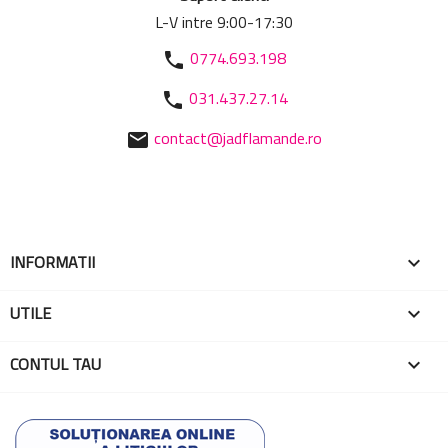
L-V intre 9:00-17:30
0774.693.198
phone
031.437.27.14
phone
contact@jadflamande.ro
mail
INFORMATII

UTILE

CONTUL TAU
