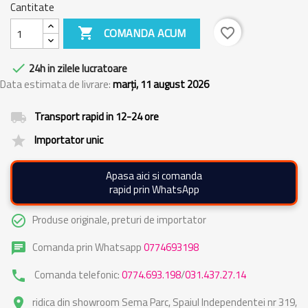
Cantitate

COMANDA ACUM
favorite_border

24h in zilele lucratoare
Data estimata de livrare:
marți, 11 august 2026
Transport rapid in 12-24 ore
local_shipping
Importator unic
grade
Apasa aici si comanda
rapid prin WhatsApp
Produse originale, preturi de importator
check_circle_outline
Comanda prin Whatsapp
0774693198
chat
Comanda telefonic:
0774.693.198
/
031.437.27.14
phone
ridica din showroom Sema Parc, Spaiul Independentei nr 319,
place