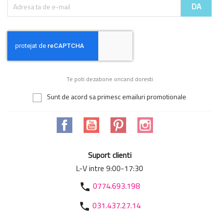
Te poti dezabone oricand doresti
Sunt de acord sa primesc emailuri promotionale
Facebook
YouTube
Pinterest
Instagram
Suport clienti
L-V intre 9:00-17:30
0774.693.198
phone
031.437.27.14
phone