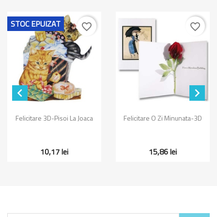
STOC EPUIZAT
favorite_border
favorite_border


Felicitare 3D-Pisoi La Joaca
Felicitare O Zi Minunata-3D
10,17 lei
15,86 lei