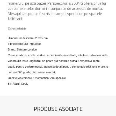
manerului pe axa bazei. Perspectiva la 360˚ iti ofera privirilor
costumele celor doi miri inconjurate de accesorii de nunta.
Mesajul tau poate fi scris in campul special de pe spatele
felicitarii.
Caracteristici:
Dimensiune felicitare: 20x15 cm
Tip felicitare: 3D Pirouettes
Brand: Santoro London
Caracteristici speciale: carton de cea mai buna calitate, felicitare tridimensionala,
vedere din toate unghiurile, se poate plia pentru a putea fi expediata in plic,
spatiu pentru scriere mesaj, atentie la detalii pentru elementele tridimensionale, o
poti roti 360 grade; plic colorat asortat;
Ocazie: Aniversare, Onomastica, Zile speciale;
Stil: Adulti, Copii;
PRODUSE ASOCIATE