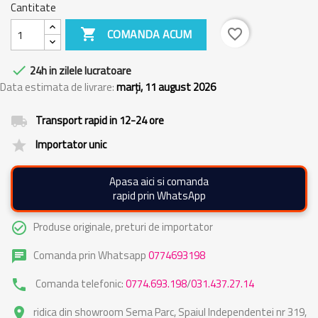
Cantitate

COMANDA ACUM
favorite_border

24h in zilele lucratoare
Data estimata de livrare:
marți, 11 august 2026
Transport rapid in 12-24 ore
local_shipping
Importator unic
grade
Apasa aici si comanda
rapid prin WhatsApp
Produse originale, preturi de importator
check_circle_outline
Comanda prin Whatsapp
0774693198
chat
Comanda telefonic:
0774.693.198
/
031.437.27.14
phone
ridica din showroom Sema Parc, Spaiul Independentei nr 319,
place