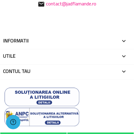
contact@jadflamande.ro
mail
INFORMATII

UTILE

CONTUL TAU

© 2026 - Toate drepturile rezervate EMA Globo One