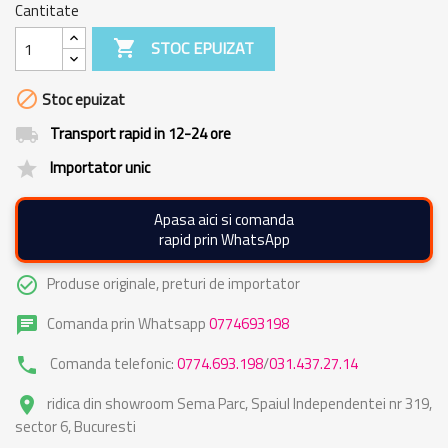
Cantitate

STOC EPUIZAT

Stoc epuizat
Transport rapid in 12-24 ore
local_shipping
Importator unic
grade
Apasa aici si comanda
rapid prin WhatsApp
Produse originale, preturi de importator
check_circle_outline
Comanda prin Whatsapp
0774693198
chat
Comanda telefonic:
0774.693.198
/
031.437.27.14
phone
ridica din showroom Sema Parc, Spaiul Independentei nr 319,
place
sector 6, Bucuresti