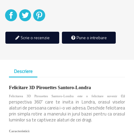
Distribuiti
Tweet
Pinterest
Scrie o recenzie
Pune o intrebare
Descriere
Felicitare 3D Pirouettes Santoro-Londra
cu
Felicitarea 3D Pirouettes Santoro-Londra este o felicitare suvenir
perspectiva 360˚ care te invita in Londra, orasul viselor
alaturi de persoana careia i-o vei adresa. Deschide felicitarea
prin simpla rotire a manerului in jurul bazei pentru ca orasul
luminilor sa te captiveze alaturi de cei dragi.
Caracteristici: