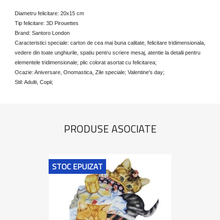
Diametru felicitare: 20x15 cm
Tip felicitare: 3D Pirouettes
Brand: Santoro London
Caracteristici speciale: carton de cea mai buna calitate, felicitare tridimensionala,
vedere din toate unghiurile, spatiu pentru scriere mesaj, atentie la detalii pentru
elementele tridimensionale; plic colorat asortat cu felicitarea;
Ocazie: Aniversare, Onomastica, Zile speciale; Valentine's day;
Stil: Adulti, Copii;
PRODUSE ASOCIATE
STOC EPUIZAT