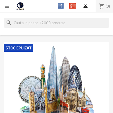

shopping_cart
(0)

search
STOC EPUIZAT