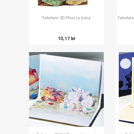
Vizualizare rapida

Felicitare 3D-Pisoi La Joaca
Felicitar
10,17 lei
Vizualizare rapida
