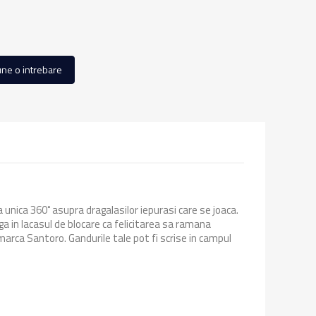
ne o intrebare
a unica 360˚ asupra dragalasilor iepurasi care se joaca.
a in lacasul de blocare ca felicitarea sa ramana
marca Santoro. Gandurile tale pot fi scrise in campul