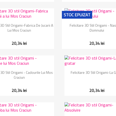
STOC EPUIZAT
Vizualizare rapida
Vizualizare rapida


 3D Stil Origami-Fabrica De Jucarii A
Felicitare 3D Stil Origami - Na
Lui Mos Craciun
Domnului
20,34 lei
20,34 lei
Vizualizare rapida
Vizualizare rapida


e 3D Stil Origami - Cadourile Lui Mos
Felicitare 3D Stil Origami-La G
Craciun
20,34 lei
20,34 lei