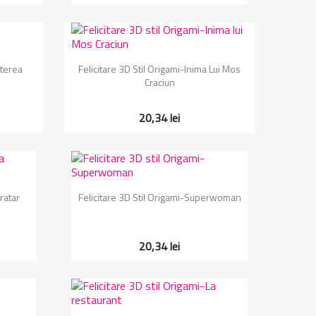
Vizualizare rapida

sterea
Felicitare 3D Stil Origami-Inima Lui Mos
Craciun
20,34 lei
Vizualizare rapida

ratar
Felicitare 3D Stil Origami-Superwoman
20,34 lei