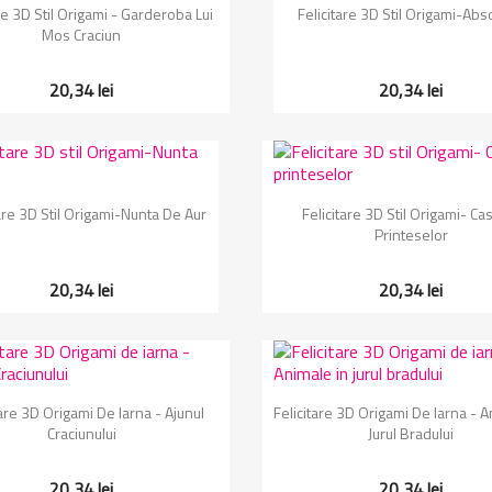
Vizualizare rapida
Vizualizare rapida


re 3D Stil Origami - Garderoba Lui
Felicitare 3D Stil Origami-Abs
Mos Craciun
20,34 lei
20,34 lei
Vizualizare rapida
Vizualizare rapida


tare 3D Stil Origami-Nunta De Aur
Felicitare 3D Stil Origami- Cas
Printeselor
20,34 lei
20,34 lei
Vizualizare rapida
Vizualizare rapida


tare 3D Origami De Iarna - Ajunul
Felicitare 3D Origami De Iarna - A
Craciunului
Jurul Bradului
20,34 lei
20,34 lei