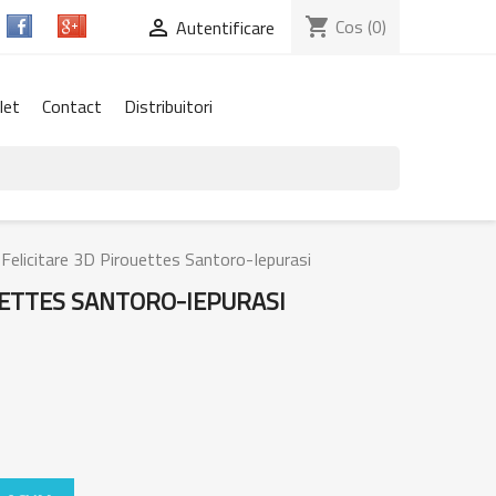
shopping_cart
Cos
(0)

Autentificare
let
Contact
Distribuitori
Felicitare 3D Pirouettes Santoro-Iepurasi
UETTES SANTORO-IEPURASI