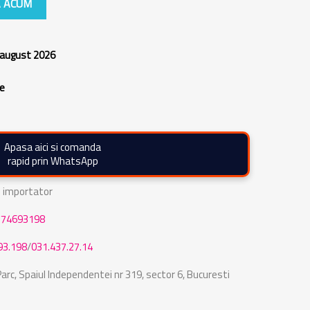
 ACUM
 august 2026
re
Apasa aici si comanda
rapid prin WhatsApp
de importator
774693198
93.198
/
031.437.27.14
rc, Spaiul Independentei nr 319, sector 6, Bucuresti