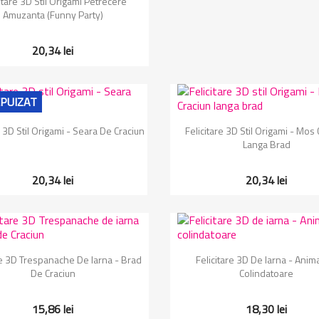
itare 3D Stil Origami Petrecere
Amuzanta (Funny Party)
20,34 lei
PUIZAT
Vizualizare rapida
Vizualizare rapida


e 3D Stil Origami - Seara De Craciun
Felicitare 3D Stil Origami - Mos
Langa Brad
20,34 lei
20,34 lei
Vizualizare rapida
Vizualizare rapida


re 3D Trespanache De Iarna - Brad
Felicitare 3D De Iarna - Anim
De Craciun
Colindatoare
15,86 lei
18,30 lei