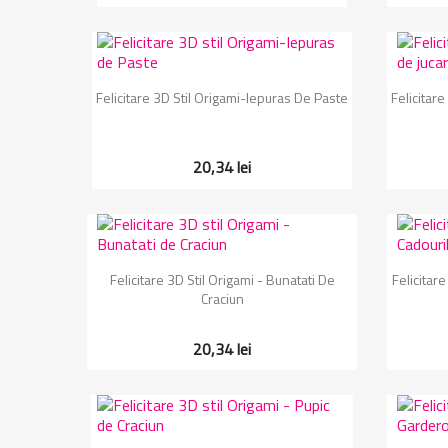
Vizualizare rapida

Felicitare 3D Stil Origami-Iepuras De Paste
Felicitare
20,34 lei
Vizualizare rapida

Felicitare 3D Stil Origami - Bunatati De
Felicitar
Craciun
20,34 lei