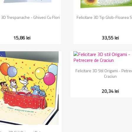
Vizualizare rapida
Vizualizare rapida


e 3D Trespanache - Ghiveci Cu Flori
Felicitare 3D Tip Glob-Floarea S
15,86 lei
33,55 lei
Vizualizare rapida

Felicitare 3D Stil Origami - Petr
Craciun
20,34 lei
Vizualizare rapida
