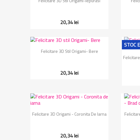
Felicitare 3D Stil Origami-Iepurasi
Felic
20,34 lei
STOC E
Vizualizare rapida

Felicitare 3D Stil Origami- Bere
Felicitar
20,34 lei
Vizualizare rapida

Felicitare 3D Origami - Coronita De Iarna
Felicita
20,34 lei