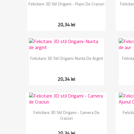
Vizualizare rapida

Felicitare 3D Stil Origami - Pupic De Craciun
Felicita
20,34 lei
Vizualizare rapida

Felicitare 3D Stil Origami-Nunta De Argint
Felici
20,34 lei
Vizualizare rapida

Felicitare 3D Stil Origami - Camera De
Felici
Craciun
20,34 lei