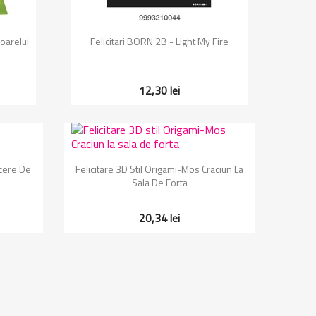
Vizualizare rapida

oarelui
Felicitari BORN 2B - Light My Fire
12,30 lei
Vizualizare rapida

ecere De
Felicitare 3D Stil Origami-Mos Craciun La
Sala De Forta
20,34 lei