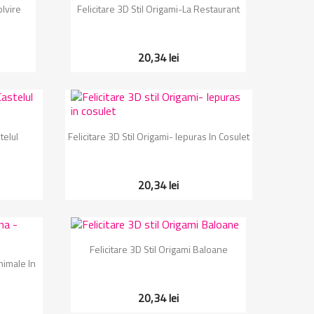
Vizualizare rapida

olvire
Felicitare 3D Stil Origami-La Restaurant
20,34 lei
Vizualizare rapida

telul
Felicitare 3D Stil Origami- Iepuras In Cosulet
20,34 lei
Vizualizare rapida

Felicitare 3D Stil Origami Baloane
nimale In
20,34 lei