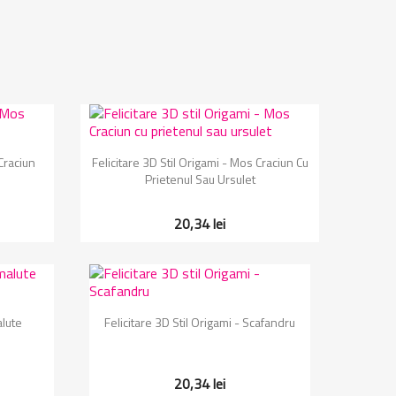
Vizualizare rapida

 Craciun
Felicitare 3D Stil Origami - Mos Craciun Cu
Prietenul Sau Ursulet
20,34 lei
Vizualizare rapida

alute
Felicitare 3D Stil Origami - Scafandru
20,34 lei