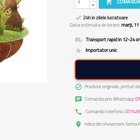

COMANDA

24h in zilele lucratoare
Data estimata de livrare:
marți, 11
Transport rapid in 12-24 o
local_shipping
Importator unic
grade
Produse originale, preturi 
check_circle_outline
Comanda prin Whatsapp
0
chat
Comanda telefonic:
0774.6
phone
ridica din showroom Sema Pa
place