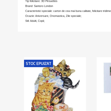
Tip felicitare: 3D Pirouettes
Brand: Santoro London
Caracteristici speciale: carton de cea mai buna calitate, felicitare tridime
Ocazie: Aniversare, Onomastica, Zile speciale;
Stil: Adulti, Copii;
STOC EPUIZAT