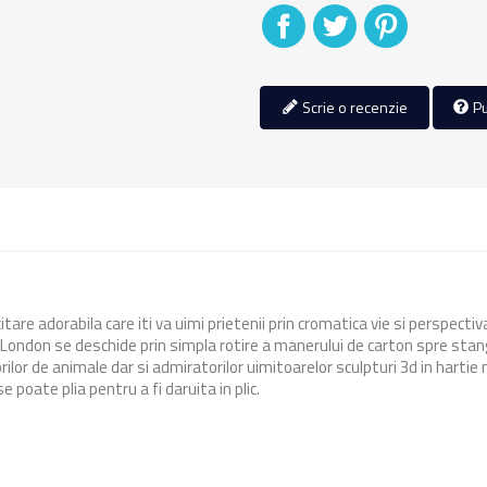
Distribuiti
Tweet
Pinterest
Scrie o recenzie
Pu
tare adorabila care iti va uimi prietenii prin cromatica vie si perspectiv
 London se deschide prin simpla rotire a manerului de carton spre stang
or de animale dar si admiratorilor uimitoarelor sculpturi 3d in hartie 
e poate plia pentru a fi daruita in plic.