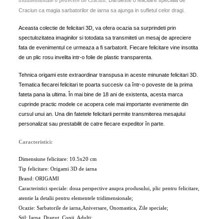
Daruieste o felicitare speciala de
tridimensionale o petrecere de Craciun.
Craciun ca magia sarbatorilor de iarna sa ajunga in sufletul celor dragi.
Aceasta colectie de felicitari 3D, va ofera ocazia sa surprindeti prin
spectulozitatea imaginilor si totodata sa transmiteti un mesaj de apreciere
fata de evenimentul ce urmeaza a fi sarbatorit. Fiecare felicitare vine insotita
de un plic rosu invelita intr-o folie de plastic transparenta.
Tehnica origami este extraordinar transpusa in aceste minunate felicitari 3D.
Tematica fiecarei felicitari te poarta succesiv ca într-o poveste de la prima
fateta pana la ultima. În mai bine de 18 ani de existenta, acesta marca
cuprinde practic modele ce acopera cele mai importante evenimente din
cursul unui an. Una din fatetele felicitarii permite transmiterea mesajului
personalizat sau prestabilit de catre fiecare expeditor în parte.
Caracteristici:
Dimensiune felicitare: 10.5x20 cm
Tip felicitare: Origami 3D de iarna
Brand: ORIGAMI
Caracteristici speciale: doua perspective asupra produsului, plic pentru felicitare,
atentie la detalii pentru elementele tridimensionale;
Ocazie: Sarbatorile de iarna,Aniversare, Onomastica, Zile speciale;
Stil: Iarna, Dragut, Copii, Adulti;