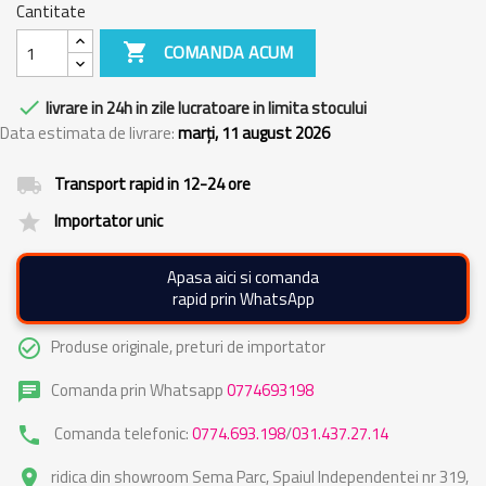
Cantitate

COMANDA ACUM

livrare in 24h in zile lucratoare in limita stocului
Data estimata de livrare:
marți, 11 august 2026
Transport rapid in 12-24 ore
local_shipping
Importator unic
grade
Apasa aici si comanda
rapid prin WhatsApp
Produse originale, preturi de importator
check_circle_outline
Comanda prin Whatsapp
0774693198
chat
Comanda telefonic:
0774.693.198
/
031.437.27.14
phone
ridica din showroom Sema Parc, Spaiul Independentei nr 319,
place