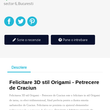
sector 6, Bucuresti
Distribuiti
Tweet
Pinterest
Scrie o recenzie
Pune o intrebare
Descriere
Felicitare 3D stil Origami - Petrecere
de Craciun
Felicitarea 3D stil Origami – Petrecere de Craciun este o felicitare in stil Origami
de iarna, cu efect tridimensional, fiind perfecta pentru a ilustra emotia
sarbatorilor de Craciun. Felicitarea ne prezinta cu ajutorul elementelor