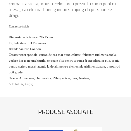
cromatica vie si jucausa. Felicitarea prezinta camp pentru
mesaj, ca cele mai bune ganduri sa ajunga la persoanele
dragi.
Caracteristici:
Dimensiune felicitare: 20x15 cm
Tip felicitare: 3D Pirouettes
Brand: Santoro London
Caracteristici speciale: carton de cea mai buna calitate, felicitare tridimensionala,
vedere din toate unghiurile, se poate plia pentru a putea fi expediata in plic, spatiu
pentru scriere mesaj, atentie la detalii pentru elementele tridimensionale, o poti roti
360 grade;
Ocazie: Aniversare, Onomastica, Zile speciale; otez; Nastere;
Stil: Adulti, Copii;
PRODUSE ASOCIATE