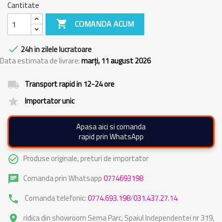
Cantitate

COMANDA ACUM

24h in zilele lucratoare
Data estimata de livrare:
marți, 11 august 2026
Transport rapid in 12-24 ore
local_shipping
Importator unic
grade
Apasa aici si comanda
rapid prin WhatsApp
Produse originale, preturi de importator
check_circle_outline
Comanda prin Whatsapp
0774693198
chat
Comanda telefonic:
0774.693.198
/
031.437.27.14
phone
ridica din showroom Sema Parc, Spaiul Independentei nr 319,
place