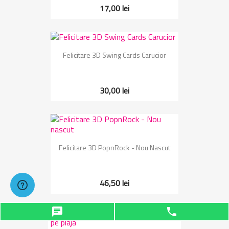
17,00 lei
Felicitare 3D Swing Cards Carucior
30,00 lei
Felicitare 3D PopnRock - Nou Nascut
46,50 lei
chat
phone