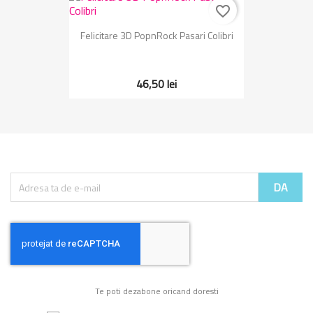
favorite_border
Felicitare 3D PopnRock Pasari Colibri
46,50 lei
Te poti dezabone oricand doresti