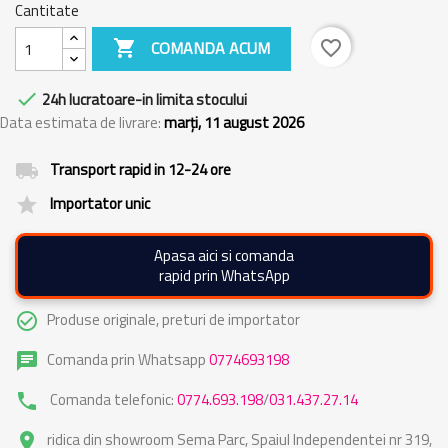
Cantitate

COMANDA ACUM
favorite_border

24h lucratoare-in limita stocului
Data estimata de livrare:
marți, 11 august 2026
Transport rapid in 12-24 ore
local_shipping
Importator unic
grade
Apasa aici si comanda
rapid prin WhatsApp
Produse originale, preturi de importator
check_circle_outline
Comanda prin Whatsapp
0774693198
chat
Comanda telefonic:
0774.693.198
/
031.437.27.14
phone
ridica din showroom Sema Parc, Spaiul Independentei nr 319,
place