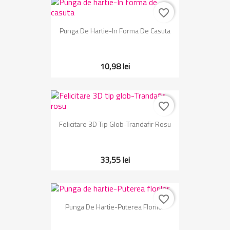
favorite_border
Punga De Hartie-In Forma De Casuta
10,98 lei
favorite_border
Felicitare 3D Tip Glob-Trandafir Rosu
33,55 lei
favorite_border
Punga De Hartie-Puterea Florilor