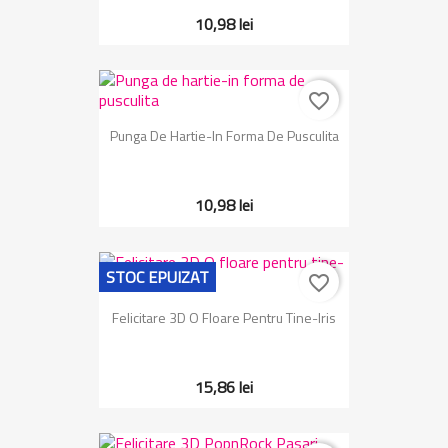
10,98 lei
favorite_border
Punga De Hartie-In Forma De Pusculita
10,98 lei
STOC EPUIZAT
favorite_border
Felicitare 3D O Floare Pentru Tine-Iris
15,86 lei