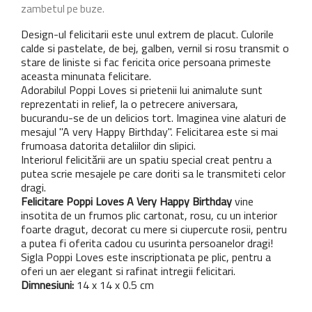
zambetul pe buze.
Design-ul felicitarii este unul extrem de placut. Culorile
calde si pastelate, de bej, galben, vernil si rosu transmit o
stare de liniste si fac fericita orice persoana primeste
aceasta minunata felicitare.
Adorabilul Poppi Loves si prietenii lui animalute sunt
reprezentati in relief, la o petrecere aniversara,
bucurandu-se de un delicios tort. Imaginea vine alaturi de
mesajul "A very Happy Birthday". Felicitarea este si mai
frumoasa datorita detaliilor din slipici.
Interiorul felicitării are un spatiu special creat pentru a
putea scrie mesajele pe care doriti sa le transmiteti celor
dragi.
Felicitare Poppi Loves A Very Happy Birthday
vine
insotita de un frumos plic cartonat, rosu, cu un interior
foarte dragut, decorat cu mere si ciupercute rosii, pentru
a putea fi oferita cadou cu usurinta persoanelor dragi!
Sigla Poppi Loves este inscriptionata pe plic, pentru a
oferi un aer elegant si rafinat intregii felicitari.
Dimnesiuni:
14 x 14 x 0.5 cm