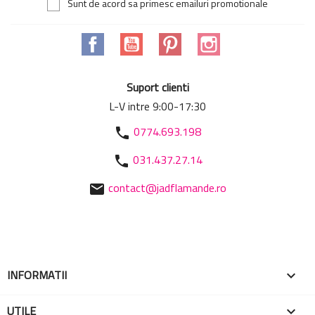
Sunt de acord sa primesc emailuri promotionale
Facebook
YouTube
Pinterest
Instagram
Suport clienti
L-V intre 9:00-17:30
0774.693.198
phone
031.437.27.14
phone
contact@jadflamande.ro
mail
INFORMATII

UTILE
