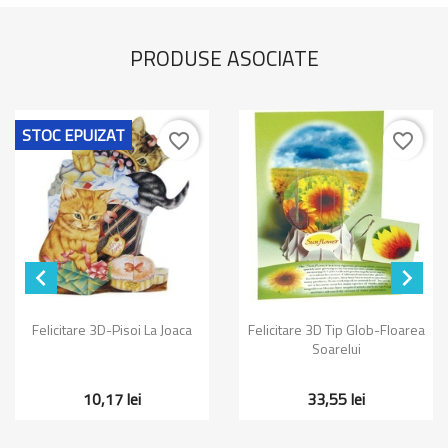
PRODUSE ASOCIATE
STOC EPUIZAT
favorite_border
favorite_border


Felicitare 3D-Pisoi La Joaca
Felicitare 3D Tip Glob-Floarea
Soarelui
10,17 lei
33,55 lei