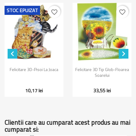
STOC EPUIZAT
favorite_border
favorite_border


Felicitare 3D-Pisoi La Joaca
Felicitare 3D Tip Glob-Floarea
Soarelui
10,17 lei
33,55 lei
Clientii care au cumparat acest produs au mai
cumparat si: