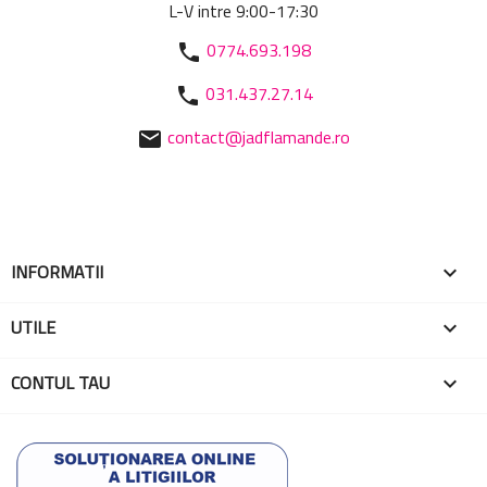
L-V intre 9:00-17:30
0774.693.198
phone
031.437.27.14
phone
contact@jadflamande.ro
mail
INFORMATII

UTILE

CONTUL TAU
