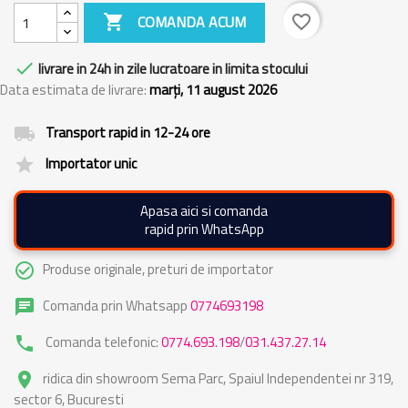

COMANDA ACUM
favorite_border

livrare in 24h in zile lucratoare in limita stocului
Data estimata de livrare:
marți, 11 august 2026
Transport rapid in 12-24 ore
local_shipping
Importator unic
grade
Apasa aici si comanda
rapid prin WhatsApp
Produse originale, preturi de importator
check_circle_outline
Comanda prin Whatsapp
0774693198
chat
Comanda telefonic:
0774.693.198
/
031.437.27.14
phone
ridica din showroom Sema Parc, Spaiul Independentei nr 319,
place
sector 6, Bucuresti