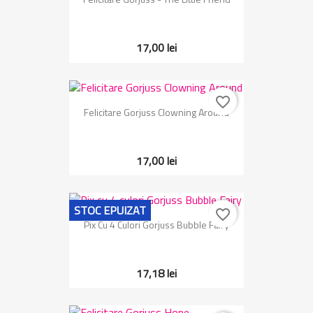
17,00 lei
favorite_border
Felicitare Gorjuss Clowning Around
17,00 lei
STOC EPUIZAT
favorite_border
Pix Cu 4 Culori Gorjuss Bubble Fairy
17,18 lei