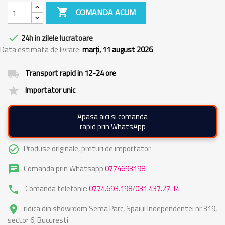

COMANDA ACUM

24h in zilele lucratoare
Data estimata de livrare:
marți, 11 august 2026
Transport rapid in 12-24 ore
local_shipping
Importator unic
grade
Apasa aici si comanda
rapid prin WhatsApp
Produse originale, preturi de importator
check_circle_outline
Comanda prin Whatsapp
0774693198
chat
Comanda telefonic:
0774.693.198
/
031.437.27.14
phone
ridica din showroom Sema Parc, Spaiul Independentei nr 319,
place
sector 6, Bucuresti