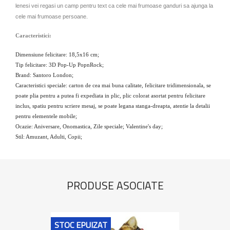
lenesi
vei regasi un camp pentru text ca cele mai frumoase ganduri sa ajunga la
cele mai frumoase persoane.
Caracteristici:
Dimensiune felicitare: 18,5x16 cm;
Tip felicitare: 3D Pop-Up PopnRock;
Brand: Santoro London;
Caracteristici speciale: carton de cea mai buna calitate, felicitare tridimensionala, se
poate plia pentru a putea fi expediata in plic, plic colorat asortat pentru felicitare
inclus, spatiu pentru scriere mesaj, se poate legana stanga-dreapta, atentie la detalii
pentru elementele mobile;
Ocazie: Aniversare, Onomastica, Zile speciale; Valentine's day;
Stil: Amuzant, Adulti, Copii;
PRODUSE ASOCIATE
STOC EPUIZAT