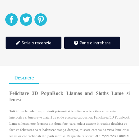
Distribuiti
Tweet
Pinterest
Scrie o recenzie
Pune o intrebare
Descriere
Felicitare 3D PopnRock Llamas and Sloths Lame si
lenesi
Toti iubim lamele! Surprinde-ti prietenii si familia cu o felicitare amuzanta
interactiva si bucura-te alaturi de ei de placerea cadourilor.
Felicitarea 3D PopnRock
Lame si lenesi este formata din doua fete, care, odata asezate in pozitie deschisa va
face ca felicitarea sa se balanseze stanga-dreapta, miscare care va da viata lamelor si
3D PopnRock Lame si
lenesilor confectionati din parti mobile. Pe spatele felicitarii