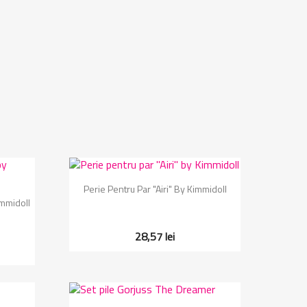
Vizualizare rapida

Perie Pentru Par "Airi" By Kimmidoll
immidoll
28,57 lei