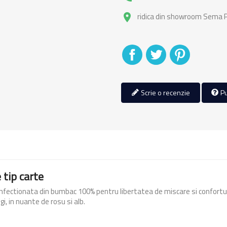
ridica din showroom Sema Pa
place
Distribuiti
Tweet
Pinterest
Scrie o recenzie
Pu
 tip carte
nfectionata din bumbac 100% pentru libertatea de miscare si confortul
i, in nuante de rosu si alb.