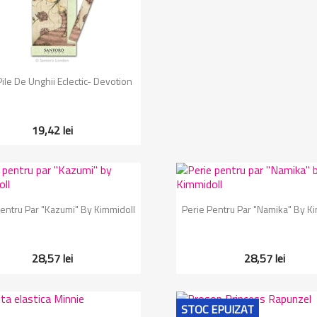
Vizualizare rapida

Pile De Unghii Eclectic- Devotion
19,42 lei
Vizualizare rapida
Vizualizare rapida


Pentru Par "Kazumi" By Kimmidoll
Perie Pentru Par "Namika" By K
28,57 lei
28,57 lei
STOC EPUIZAT