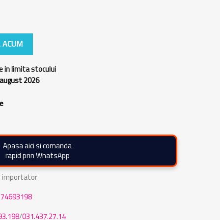
 ACUM
e in limita stocului
 august 2026
re
Apasa aici si comanda
rapid prin WhatsApp
de importator
774693198
93.198
/
031.437.27.14