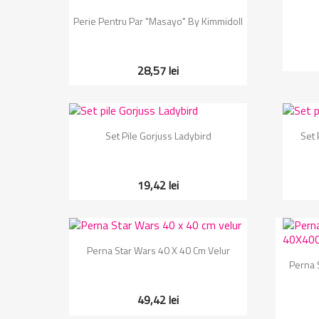
Vizualizare rapida

Perie Pentru Par "Masayo" By Kimmidoll
28,57 lei
Vizualizare rapida

Set Pile Gorjuss Ladybird
Set 
19,42 lei
Vizualizare rapida

Perna Star Wars 40 X 40 Cm Velur
Perna 
49,42 lei