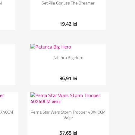
Vizualizare rapida

l
Set Pile Gorjuss The Dreamer
19,42 lei
Vizualizare rapida

Paturica Big Hero
36,91 lei
Vizualizare rapida

40X40CM
Perna Star Wars Storm Trooper 40X40CM
Velur
57,65 lei