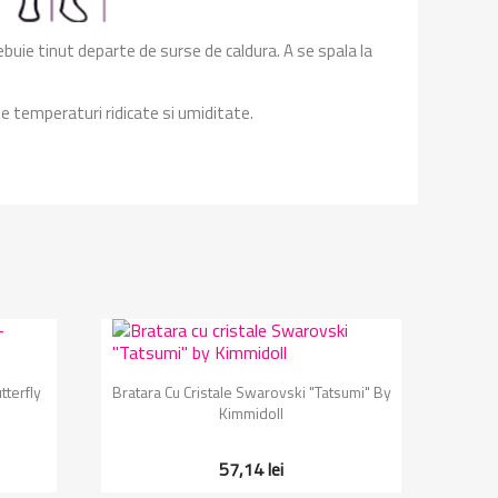
ebuie tinut departe de surse de caldura. A se spala la
de temperaturi ridicate si umiditate.
Vizualizare rapida

tterfly
Bratara Cu Cristale Swarovski "Tatsumi" By
Kimmidoll
57,14 lei