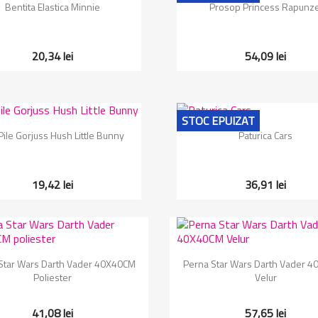
Vizualizare rapida
Vizualizare rapida


Bentita Elastica Minnie
Prosop Princess Rapunze
20,34 lei
54,09 lei
STOC EPUIZAT
Vizualizare rapida
Vizualizare rapida


Pile Gorjuss Hush Little Bunny
Paturica Cars
19,42 lei
36,91 lei
Vizualizare rapida
Vizualizare rapida


Star Wars Darth Vader 40X40CM
Perna Star Wars Darth Vader 
Poliester
Velur
41,08 lei
57,65 lei