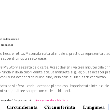
un cadou special;
 produselor.
fiecare fetita. Materialul natural, moale si practic va reprezenta o ad
creat pentru noptile racoroase.
s My Story asezata pe o carte. Acest design ii va crea micutei tale prin
 funda in doua culori, dantelata. La mansete si guler, bluza acestor pij
pii sunt acoperiti de buline albe, iar in talie au un elastic confortabil.
iata ta si ofera-i cadou aceasta pijama copii impachetata intr-o cutie e
pentru depozitare sau precum cutie de bijuterii.
ica perfect! Alege de aici si o
pijama pentru dama My Story
.