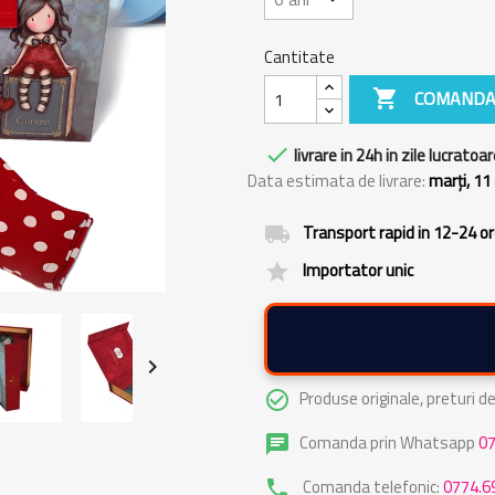
Cantitate

COMANDA

livrare in 24h in zile lucratoar
Data estimata de livrare:
marți, 11
Transport rapid in 12-24 o
local_shipping
Importator unic
grade

Produse originale, preturi 
check_circle_outline
Comanda prin Whatsapp
0
chat
Comanda telefonic:
0774.6
phone