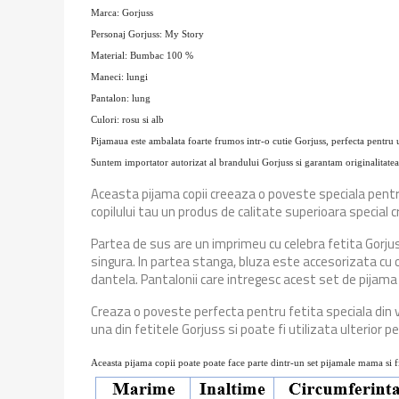
Marca: Gorjuss
Personaj Gorjuss: My Story
Material: Bumbac 100 %
Maneci: lungi
Pantalon: lung
Culori: rosu si alb
Pijamaua este ambalata foarte frumos intr-o cutie Gorjuss, perfecta pentru 
Suntem importator autorizat al brandului Gorjuss si garantam originalitatea
Aceasta pijama copii creeaza o poveste speciala pentru 
copilului tau un produs de calitate superioara special 
Partea de sus are un imprimeu cu celebra fetita Gorjus
singura. In partea stanga, bluza este accesorizata cu o
dantela. Pantalonii care intregesc acest set de pijama co
Creaza o poveste perfecta pentru fetita speciala din v
una din fetitele Gorjuss si poate fi utilizata ulterior 
Aceasta pijama copii poate poate face parte dintr-un set pijamale mama si fi