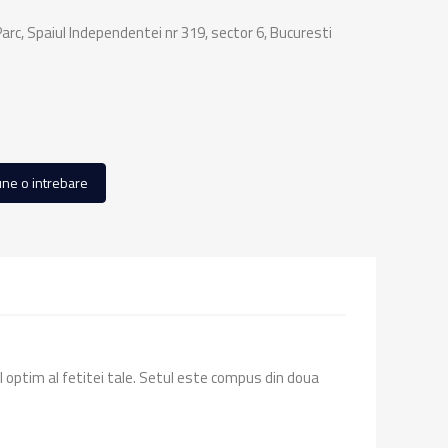
rc, Spaiul Independentei nr 319, sector 6, Bucuresti
ne o intrebare
 optim al fetitei tale. Setul este compus din doua