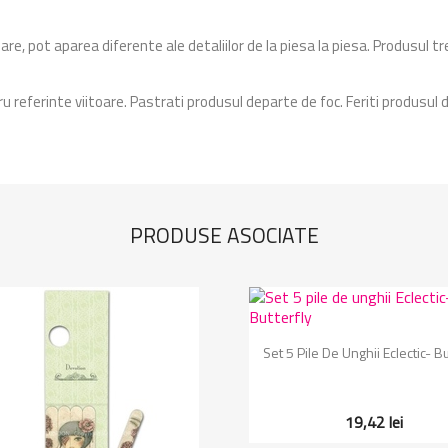
e, pot aparea diferente ale detaliilor de la piesa la piesa. Produsul tr
ru referinte viitoare. Pastrati produsul departe de foc. Feriti produsul 
PRODUSE ASOCIATE
Vizualizare rapida

Set 5 Pile De Unghii Eclectic- Bu
19,42 lei