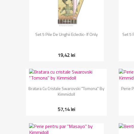
Vizualizare rapida

Set 5 Pile De Unghii Eclectic- If Only
Set 5 
19,42 lei
Vizualizare rapida

Bratara Cu Cristale Swarovski "Tomona" By
Perie 
Kimmidoll
57,14 lei